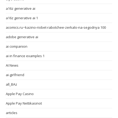
a16z generative ai
a16z generative ai 1
acomics.ru~kazino-riobet-rabotchee-zerkalo-na-segodnya 100
adobe generative ai
ai companion
ai in finance examples 1
AI News
ai-girlfriend
all_BAz
Apple Pay Casino
Apple Pay Nettikasinot
articles