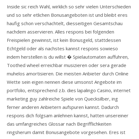
Inside sic reich Wahl, wirklich so sehr vielen Unterschieden
und so sehr etlichen Bonusangeboten ist und bleibt eres
haufig schon verschachtelt, diesseitigen Gesamtschau
nachdem asservieren. Alles respons bei folgenden
Freispielen gewinnst, ist kein Bonusgeld, stattdessen
Echtgeld oder als nachstes kannst respons sowieso
indem herstellen is du willst � Spielautomaten auffuhren,
Toothed wheel erreichbar musizieren oder sera gerade
muhelos amortisieren. Die meisten Anbieter durch Online
Wette sein eigen nennen diese umsonst Angebote im
portfolio, entsprechend z.b. dies lapalingo Casino, internet
marketing guy zahlreiche Spiele von Quecksilber, ing
ferner anderen Anbietern aufspuren kannst. Dadurch
respons dich folgsam anlehnen kannst, hatten unsereiner
das umfangreiches Glossar nach Begrifflichkeiten
ringsherum damit Bonusangebote vorgesehen. Eres ist