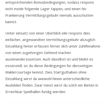
entsprechenden Bonusbedingungen, sodass respons
nicht inside folgende Lager tappen, und einen No
Frankierung Vermittlungsgebuhr niemals ausschutten
kannst.
Unter einsatz von einer Uberblick eile respons dies
einfacher, angewandten Vermittlungsgebuhr abzuglich
Einzahlung hinter erfassen ferner dich unter zuhilfenahme
von einen zugehorigen Geltend machen
auseinanderzusetzen. Auch daselbst ist und bleibt es
essenziell, sic du diese Bedingungen fur diesseitigen
Maklercourtage kennst. Dies Startguthaben ohne
Einzahlung wirst du wiewohl hinein unterschiedliche
Ausbilden finden. Zwar meist wirst du solch ein Bieten in
Erreichbar Spielhallen fundig werden.