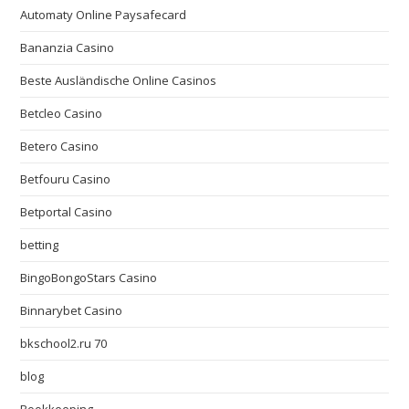
Automaty Online Paysafecard
Bananzia Casino
Beste Ausländische Online Casinos
Betcleo Casino
Betero Casino
Betfouru Casino
Betportal Casino
betting
BingoBongoStars Casino
Binnarybet Casino
bkschool2.ru 70
blog