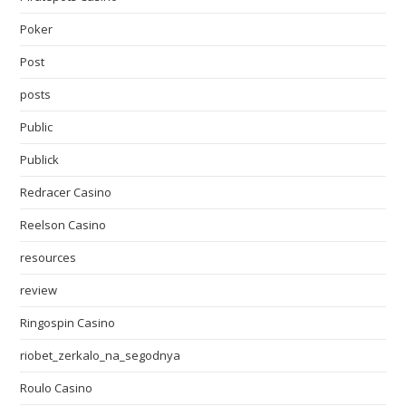
Poker
Post
posts
Public
Publick
Redracer Casino
Reelson Casino
resources
review
Ringospin Casino
riobet_zerkalo_na_segodnya
Roulo Casino