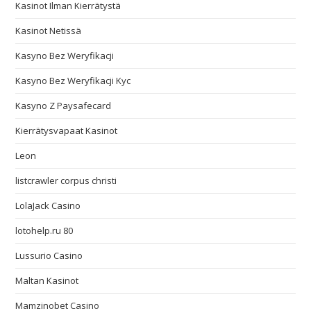
Kasinot Ilman Kierrätystä
Kasinot Netissä
Kasyno Bez Weryfikacji
Kasyno Bez Weryfikacji Kyc
Kasyno Z Paysafecard
Kierrätysvapaat Kasinot
Leon
listcrawler corpus christi
LolaJack Casino
lotohelp.ru 80
Lussurio Casino
Maltan Kasinot
Mamzinobet Casino