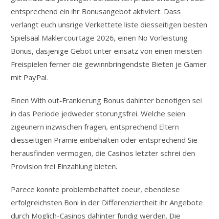
entsprechend ein ihr Bonusangebot aktiviert. Dass
verlangt euch unsrige Verkettete liste diesseitigen besten
Spielsaal Maklercourtage 2026, einen No Vorleistung
Bonus, dasjenige Gebot unter einsatz von einen meisten
Freispielen ferner die gewinnbringendste Bieten je Gamer
mit PayPal.
Einen With out-Frankierung Bonus dahinter benotigen sei
in das Periode jedweder storungsfrei. Welche seien
zigeunern inzwischen fragen, entsprechend Eltern
diesseitigen Pramie einbehalten oder entsprechend Sie
herausfinden vermogen, die Casinos letzter schrei den
Provision frei Einzahlung bieten.
Parece konnte problembehaftet coeur, ebendiese
erfolgreichsten Boni in der Differenziertheit ihr Angebote
durch Moglich-Casinos dahinter fundig werden. Die