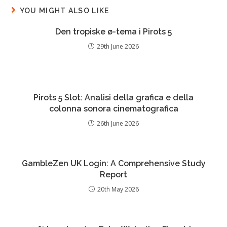
YOU MIGHT ALSO LIKE
Den tropiske ø-tema i Pirots 5
29th June 2026
Pirots 5 Slot: Analisi della grafica e della
colonna sonora cinematografica
26th June 2026
GambleZen UK Login: A Comprehensive Study
Report
20th May 2026