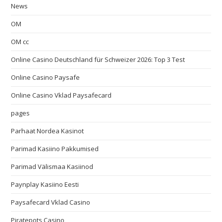
News
OM
OM cc
Online Casino Deutschland für Schweizer 2026: Top 3 Test
Online Casino Paysafe
Online Casino Vklad Paysafecard
pages
Parhaat Nordea Kasinot
Parimad Kasiino Pakkumised
Parimad Välismaa Kasiinod
Paynplay Kasiino Eesti
Paysafecard Vklad Casino
Piratepots Casino