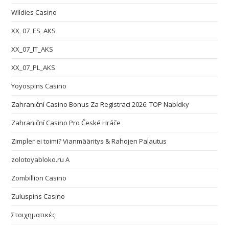
Wildies Casino
XX_07_ES_AKS
XX_07_IT_AKS
XX_07_PL_AKS
Yoyospins Casino
Zahraniční Casino Bonus Za Registraci 2026: TOP Nabídky
Zahraniční Casino Pro České Hráče
Zimpler ei toimi? Vianmääritys & Rahojen Palautus
zolotoyabloko.ru A
Zombillion Casino
Zuluspins Casino
Στοιχηματικές