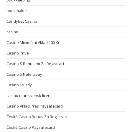
Bookkeeping
bookmaker
Candybet Casino
casino
Casino Minimální Vklad 100 Kč
Casino Privé
Casino S Bonusem Za Registraci
Casino S Neterapay
Casino Trustly
casino utan svensk licens
Casino Vklad Přes Paysafecard
České Casino Bonus Za Registraci
České Casino Paysafecard