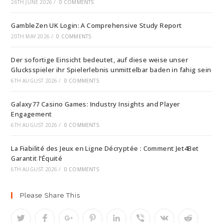
26TH JUNE 2026
/
0 COMMENTS
GambleZen UK Login: A Comprehensive Study Report
20TH MAY 2026
/
0 COMMENTS
Der sofortige Einsicht bedeutet, auf diese weise unser
Glucksspieler ihr Spielerlebnis unmittelbar baden in fahig sein
6TH AUGUST 2026
/
0 COMMENTS
Galaxy77 Casino Games: Industry Insights and Player
Engagement
6TH AUGUST 2026
/
0 COMMENTS
La Fiabilité des Jeux en Ligne Décryptée : Comment Jet4Bet
Garantit l’Équité
6TH AUGUST 2026
/
0 COMMENTS
Please Share This