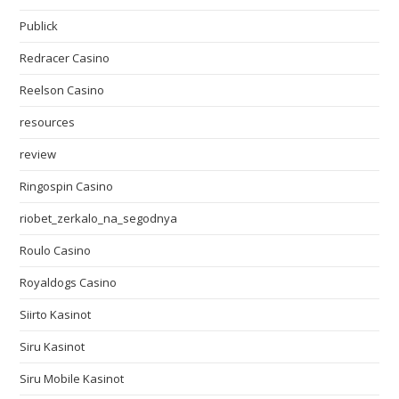
Publick
Redracer Casino
Reelson Casino
resources
review
Ringospin Casino
riobet_zerkalo_na_segodnya
Roulo Casino
Royaldogs Casino
Siirto Kasinot
Siru Kasinot
Siru Mobile Kasinot