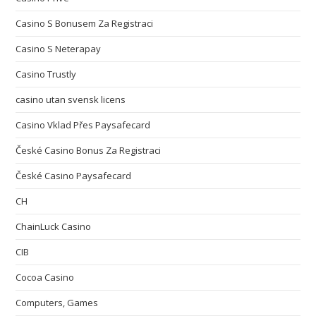
Casino S Bonusem Za Registraci
Casino S Neterapay
Casino Trustly
casino utan svensk licens
Casino Vklad Přes Paysafecard
České Casino Bonus Za Registraci
České Casino Paysafecard
CH
ChainLuck Casino
CIB
Cocoa Casino
Computers, Games