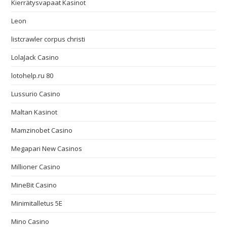
Kierrätysvapaat Kasinot
Leon
listcrawler corpus christi
LolaJack Casino
lotohelp.ru 80
Lussurio Casino
Maltan Kasinot
Mamzinobet Casino
Megapari New Casinos
Millioner Casino
MineBit Casino
Minimitalletus 5E
Mino Casino