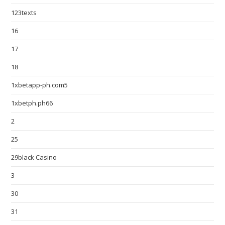
123texts
16
17
18
1xbetapp-ph.com5
1xbetph.ph66
2
25
29black Casino
3
30
31