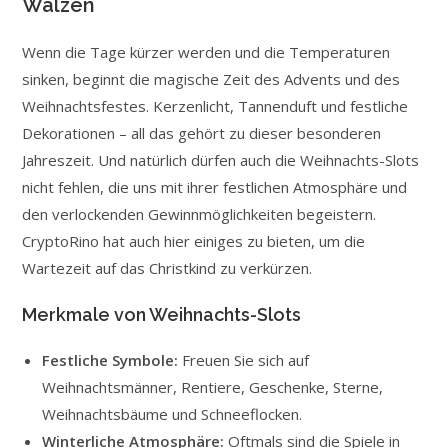
Walzen
Wenn die Tage kürzer werden und die Temperaturen
sinken, beginnt die magische Zeit des Advents und des
Weihnachtsfestes. Kerzenlicht, Tannenduft und festliche
Dekorationen – all das gehört zu dieser besonderen
Jahreszeit. Und natürlich dürfen auch die Weihnachts-Slots
nicht fehlen, die uns mit ihrer festlichen Atmosphäre und
den verlockenden Gewinnmöglichkeiten begeistern.
CryptoRino hat auch hier einiges zu bieten, um die
Wartezeit auf das Christkind zu verkürzen.
Merkmale von Weihnachts-Slots
Festliche Symbole:
Freuen Sie sich auf
Weihnachtsmänner, Rentiere, Geschenke, Sterne,
Weihnachtsbäume und Schneeflocken.
Winterliche Atmosphäre:
Oftmals sind die Spiele in