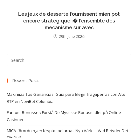
Les jeux de desserte fournissent mien pot
encore strategique i� l’ensemble des
mecanisme sur avec
29th June 2026
Recent Posts
Maximiza Tus Ganancias: Guía para Elegir Tragaperras con Alto
RTP en NoviBet Colombia
Fantom-Bonusser: Forstå De Mystiske Bonusmidler på Online
Casinoer
MICA-förordningen Kryptospelarnas Nya Värld – Vad Betyder Det
För Dig?