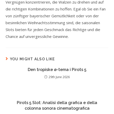
Vergnügen konzentrieren, die Walzen zu drehen und auf
die richtigen Kombinationen zu hoffen. Egal ob Sie ein Fan
von zünftiger bayerischer Gemütlichkeit oder von der
besinnlichen Weihnachtsstimmung sind, die saisonalen
Slots bieten für jeden Geschmack das Richtige und die
Chance auf unvergessliche Gewinne.
YOU MIGHT ALSO LIKE
Den tropiske ø-tema i Pirots 5
29th June 2026
Pirots 5 Slot: Analisi della grafica e della
colonna sonora cinematografica