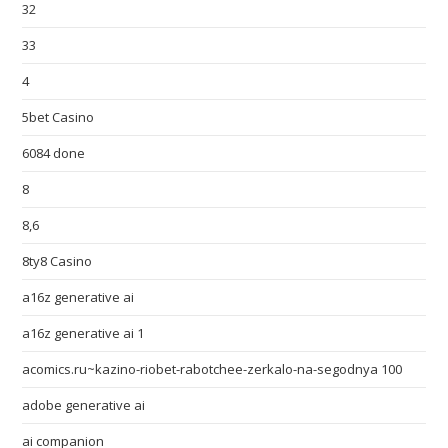
32
33
4
5bet Casino
6084 done
8
8,6
8ty8 Casino
a16z generative ai
a16z generative ai 1
acomics.ru~kazino-riobet-rabotchee-zerkalo-na-segodnya 100
adobe generative ai
ai companion