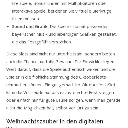
Freispiele, Bonusrunden mit Multiplikatoren oder
interaktive Spiele, bei denen Sie virtuelle Bierkrüge
füllen müssen.
Sound und Grafik:
Die Spiele sind mit passender
bayerischer Musik und lebendigen Grafiken gestaltet,
die das Festgefühl verstärken.
Diese Slots sind nicht nur unterhaltsam, sondern bieten
auch die Chance auf tolle Gewinne. Die Entwickler legen
Wert darauf, dass die Spiele authentisch wirken und die
Spieler in die fröhliche Stimmung des Oktoberfests
eintauchen können. Ein gut gemachter Oktoberfest-Slot
kann die Vorfreude auf das nächste echte Fest steigern
oder einfach nur für gute Laune sorgen, wenn man gerade
nicht die Möglichkeit hat, selbst vor Ort zu sein.
Weihnachtszauber in den digitalen