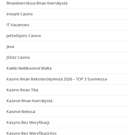
Ilmaiskierroksia Ilman Kierrätystä
Instant Casino
IT Vacancies
JetSetSpins Casino
Jeux
JSlotz Casino
Kaikki Nettikasinot Malta
Kasino Ilman Rekisteröitymistä 2026 – TOP 3 Suomessa
Kasino Ilman Tiliä
Kasinot Ilman Kierrätystä
Kasinot Netissä
Kasyno Bez Weryfikacji
Kasyno Bez Weryfikacji Kyc