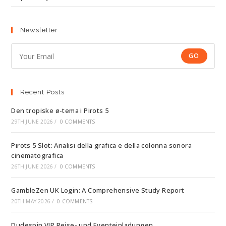
Newsletter
GO
Recent Posts
Den tropiske ø-tema i Pirots 5
29TH JUNE 2026
/
0 COMMENTS
Pirots 5 Slot: Analisi della grafica e della colonna sonora
cinematografica
26TH JUNE 2026
/
0 COMMENTS
GambleZen UK Login: A Comprehensive Study Report
20TH MAY 2026
/
0 COMMENTS
Dudespin VIP Reise- und Eventeinladungen