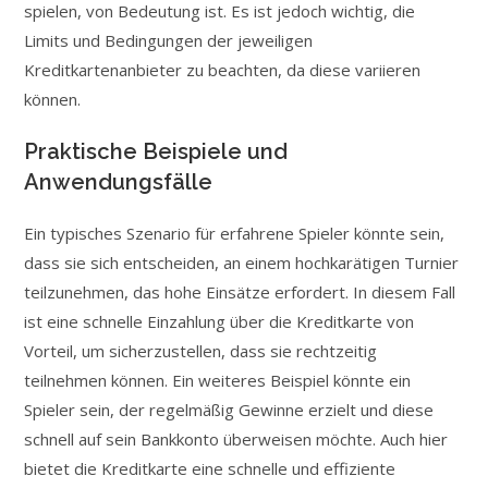
spielen, von Bedeutung ist. Es ist jedoch wichtig, die
Limits und Bedingungen der jeweiligen
Kreditkartenanbieter zu beachten, da diese variieren
können.
Praktische Beispiele und
Anwendungsfälle
Ein typisches Szenario für erfahrene Spieler könnte sein,
dass sie sich entscheiden, an einem hochkarätigen Turnier
teilzunehmen, das hohe Einsätze erfordert. In diesem Fall
ist eine schnelle Einzahlung über die Kreditkarte von
Vorteil, um sicherzustellen, dass sie rechtzeitig
teilnehmen können. Ein weiteres Beispiel könnte ein
Spieler sein, der regelmäßig Gewinne erzielt und diese
schnell auf sein Bankkonto überweisen möchte. Auch hier
bietet die Kreditkarte eine schnelle und effiziente