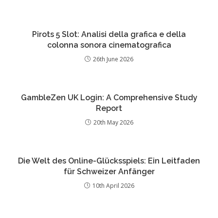
Pirots 5 Slot: Analisi della grafica e della
colonna sonora cinematografica
26th June 2026
GambleZen UK Login: A Comprehensive Study
Report
20th May 2026
Die Welt des Online-Glücksspiels: Ein Leitfaden
für Schweizer Anfänger
10th April 2026