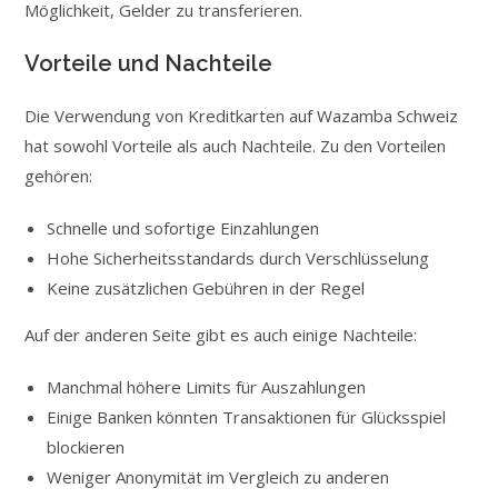
Möglichkeit, Gelder zu transferieren.
Vorteile und Nachteile
Die Verwendung von Kreditkarten auf Wazamba Schweiz
hat sowohl Vorteile als auch Nachteile. Zu den Vorteilen
gehören:
Schnelle und sofortige Einzahlungen
Hohe Sicherheitsstandards durch Verschlüsselung
Keine zusätzlichen Gebühren in der Regel
Auf der anderen Seite gibt es auch einige Nachteile:
Manchmal höhere Limits für Auszahlungen
Einige Banken könnten Transaktionen für Glücksspiel
blockieren
Weniger Anonymität im Vergleich zu anderen