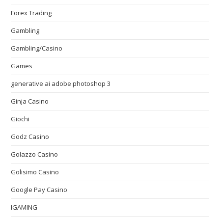
Forex Trading
Gambling
Gambling/Casino
Games
generative ai adobe photoshop 3
Ginja Casino
Giochi
Godz Casino
Golazzo Casino
Golisimo Casino
Google Pay Casino
IGAMING