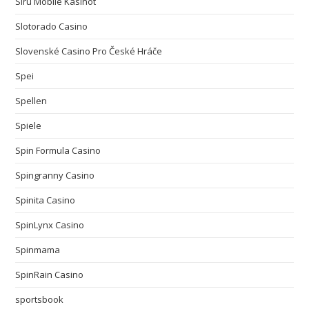
Siru Mobile Kasinot
Slotorado Casino
Slovenské Casino Pro České Hráče
Spei
Spellen
Spiele
Spin Formula Casino
Spingranny Casino
Spinita Casino
SpinLynx Casino
Spinmama
SpinRain Casino
sportsbook