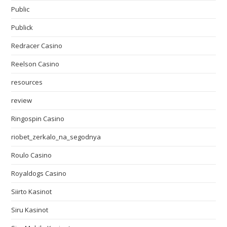
Public
Publick
Redracer Casino
Reelson Casino
resources
review
Ringospin Casino
riobet_zerkalo_na_segodnya
Roulo Casino
Royaldogs Casino
Siirto Kasinot
Siru Kasinot