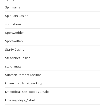
Spinmama
SpinRain Casino
sportsbook
Sportwedden
Sportwetten
Starfy Casino
Stealthbet Casino
stoichimata
Suomen Parhaat Kasinot
t.memirror_1xbet_working
t.meofficial_site_1xbet_zerkalo
t.mesegodnya_1xbet