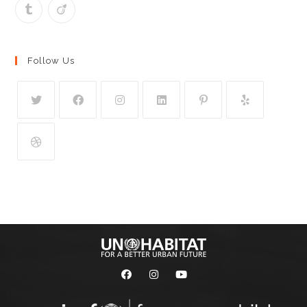
Follow Us