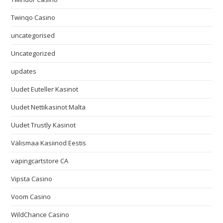
Twinqo Casino
uncategorised
Uncategorized
updates
Uudet Euteller Kasinot
Uudet Nettikasinot Malta
Uudet Trustly Kasinot
Välismaa Kasiinod Eestis
vapingcartstore CA
Vipsta Casino
Voom Casino
WildChance Casino