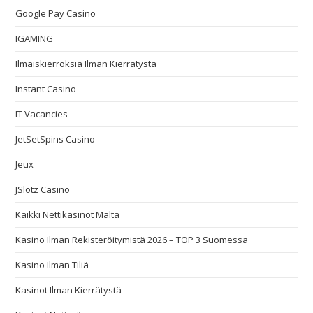
Google Pay Casino
IGAMING
Ilmaiskierroksia Ilman Kierrätystä
Instant Casino
IT Vacancies
JetSetSpins Casino
Jeux
JSlotz Casino
Kaikki Nettikasinot Malta
Kasino Ilman Rekisteröitymistä 2026 – TOP 3 Suomessa
Kasino Ilman Tiliä
Kasinot Ilman Kierrätystä