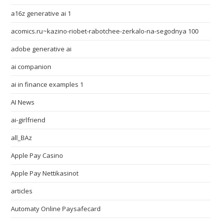
a16z generative ai 1
acomics.ru~kazino-riobet-rabotchee-zerkalo-na-segodnya 100
adobe generative ai
ai companion
ai in finance examples 1
AI News
ai-girlfriend
all_BAz
Apple Pay Casino
Apple Pay Nettikasinot
articles
Automaty Online Paysafecard