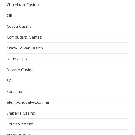
ChainLuck Casino
CIB
Cocoa Casino
Computers, Games
Crazy Tower Сasino
Dating Tips
Dazard Casino
EC
Education
elemporiodelvw.com.ar
Emperia Casino
Entertainment
escort projects