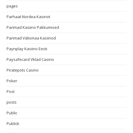
pages
Parhaat Nordea Kasinot
Parimad Kasiino Pakkumised
Parimad Välismaa Kasiinod
Paynplay Kasiino Eesti
Paysafecard Vklad Casino
Piratepots Casino
Poker
Post
posts
Public
Publick