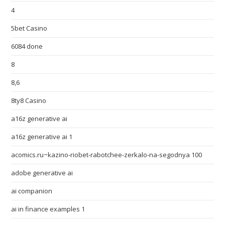
4
5bet Casino
6084 done
8
8,6
8ty8 Casino
a16z generative ai
a16z generative ai 1
acomics.ru~kazino-riobet-rabotchee-zerkalo-na-segodnya 100
adobe generative ai
ai companion
ai in finance examples 1