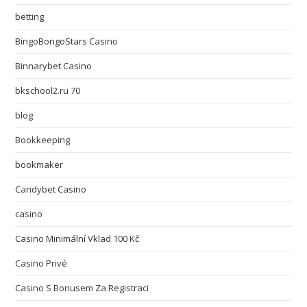
betting
BingoBongoStars Casino
Binnarybet Casino
bkschool2.ru 70
blog
Bookkeeping
bookmaker
Candybet Casino
casino
Casino Minimální Vklad 100 Kč
Casino Privé
Casino S Bonusem Za Registraci