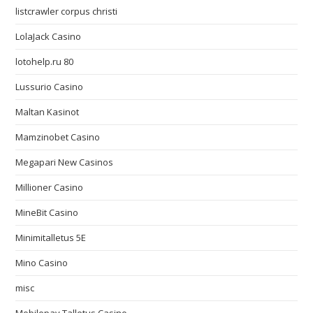
listcrawler corpus christi
LolaJack Casino
lotohelp.ru 80
Lussurio Casino
Maltan Kasinot
Mamzinobet Casino
Megapari New Casinos
Millioner Casino
MineBit Casino
Minimitalletus 5E
Mino Casino
misc