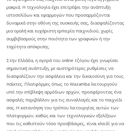
μακριά. Η τεχνολογία έχει επιτρέψει την ανάπτυξη
ιστοσελίδων και εφαρμογών που προσαρμόζονται
δυναμικά στην οθόνη της συσκευής σας, διασφαλίζοντας
μια ομαλή και ευχάριστη εμπειρία παιχνιδιού, χωρίς
συμβιβασμούς στην ποιότητα των γραφικών ή την
ταχύτητα απόκρισης.
Στην Ελλάδα, η αγορά του online τζόγου έχει γνωρίσει
σημαντική ανάπτυξη, με αυστηρότερες ρυθμίσεις να
διασφαλίζουν την ασφάλεια και την δικαιοσύνη για τους
παίκτες. Πλατφόρμες όπως το Wazamba λειτουργούν
υπό την επίβλεψη αρμόδιων αρχών, προσφέροντας ένα
ασφαλές περιβάλλον για τις συναλλαγές και το παιχνίδι
σας. Η κατανόηση του τρόπου λειτουργίας αυτών των
πλατφορμών, καθώς και των τεχνολογικών εξελίξεων
που τις καθιστούν τόσο προσβάσιμες, είναι κλειδί για να