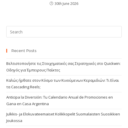
30th June 2026
Recent Posts
Βελτιστοποιήστε τις Στοιχηματικές σας Στρατηγικές στο Quickwin:
Οδηγός για Έμπειρους Παίκτες
Καλώς ήρθατε στον Κόσμο των Κινούμενων Κεραμιδιών: Τι Είναι
τα Cascading Reels;
Anticipa la Diversión: Tu Calendario Anual de Promociones en
Gana en Casa Argentina
Julkkis- ja Elokuvateemaiset Kolikkopelit Suomalaisten Suosikkien
Joukossa