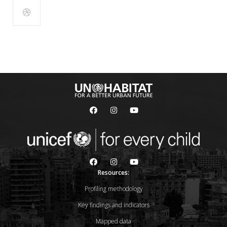
Resources:
Profiling methodology
Key findings and indicators
Mapped data