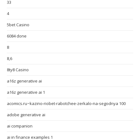
33
4
5bet Casino
6084 done
8
8,6
8ty8 Casino
a16z generative ai
a16z generative ai 1
acomics.ru~kazino-riobet-rabotchee-zerkalo-na-segodnya 100
adobe generative ai
ai companion
ai in finance examples 1