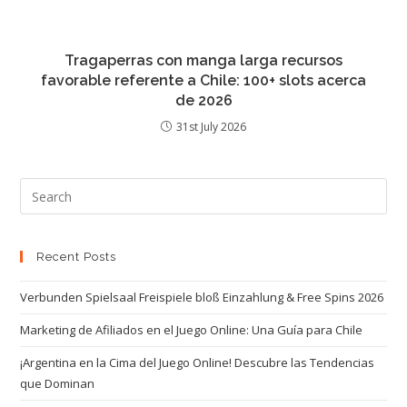
Tragaperras con manga larga recursos
favorable referente a Chile: 100+ slots acerca
de 2026
31st July 2026
Recent Posts
Verbunden Spielsaal Freispiele bloß Einzahlung & Free Spins 2026
Marketing de Afiliados en el Juego Online: Una Guía para Chile
¡Argentina en la Cima del Juego Online! Descubre las Tendencias
que Dominan