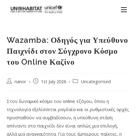
Wazamba: Οδηγός για Υπεύθυνο
Παιχνίδι στον Σύγχρονο Κόσμο
του Online Καζίνο
nanor
1st July 2026
Uncategorised
Στον δυναμικό κόσμο του online τζόγου, όπου η
τεχνολογία εξελίσσεται ραγδαία και οι ρυθμιστικές αρχές
προσπαθούν να συμβαδίσουν, η υπεύθυνη στάση
απέναντι στο παιχνίδι δεν είναι απλώς μια επιλογή,
αλλά μια αναγκαιότητα. Για τους έμπειρους παίκτες, η