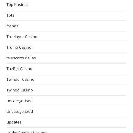
Top Kasinot
Total
trends
Truelayer Casino
Trumo Casino
ts escorts dallas
TuzBet Casino
Twindor Casino
Twinqo Casino
uncategorised
Uncategorized
updates
Uudet Euteller Kasinot