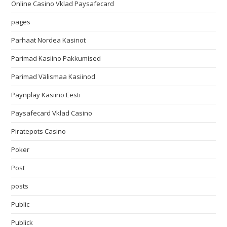
Online Casino Vklad Paysafecard
pages
Parhaat Nordea Kasinot
Parimad Kasiino Pakkumised
Parimad Välismaa Kasiinod
Paynplay Kasiino Eesti
Paysafecard Vklad Casino
Piratepots Casino
Poker
Post
posts
Public
Publick