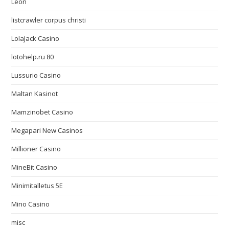
Leon
listcrawler corpus christi
LolaJack Casino
lotohelp.ru 80
Lussurio Casino
Maltan Kasinot
Mamzinobet Casino
Megapari New Casinos
Millioner Casino
MineBit Casino
Minimitalletus 5E
Mino Casino
misc