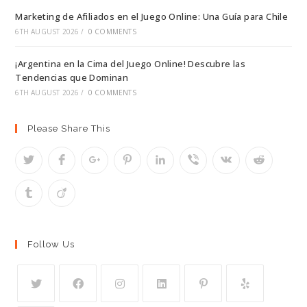
Marketing de Afiliados en el Juego Online: Una Guía para Chile
6TH AUGUST 2026
/
0 COMMENTS
¡Argentina en la Cima del Juego Online! Descubre las
Tendencias que Dominan
6TH AUGUST 2026
/
0 COMMENTS
Please Share This
Follow Us