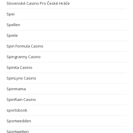
Slovenské Casino Pro České Hráče
Spei
Spellen
Spiele
Spin Formula Casino
Spingranny Casino
Spinita Casino
SpinLynx Casino
Spinmama
SpinRain Casino
sportsbook
Sportwedden
Sportwetten