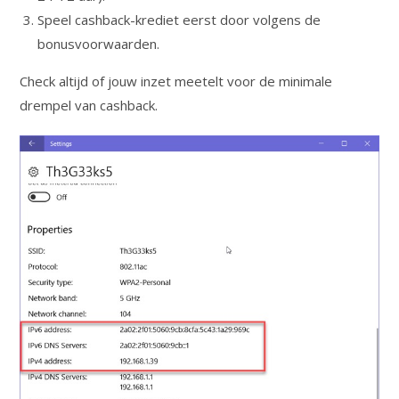
Speel cashback-krediet eerst door volgens de
bonusvoorwaarden.
Check altijd of jouw inzet meetelt voor de minimale
drempel van cashback.