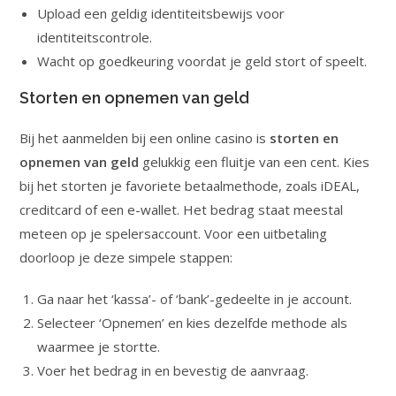
Upload een geldig identiteitsbewijs voor
identiteitscontrole.
Wacht op goedkeuring voordat je geld stort of speelt.
Storten en opnemen van geld
Bij het aanmelden bij een online casino is
storten en
opnemen van geld
gelukkig een fluitje van een cent. Kies
bij het storten je favoriete betaalmethode, zoals iDEAL,
creditcard of een e-wallet. Het bedrag staat meestal
meteen op je spelersaccount. Voor een uitbetaling
doorloop je deze simpele stappen:
Ga naar het ‘kassa’- of ‘bank’-gedeelte in je account.
Selecteer ‘Opnemen’ en kies dezelfde methode als
waarmee je stortte.
Voer het bedrag in en bevestig de aanvraag.