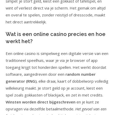
simpel: je stort geld, kiest een gokkast of tafelspel, en
wint of verliest direct via je scherm. Het gemak om altijd
en overal te spelen, zonder reistijd of dresscode, maakt
het direct aantrekkelijk.
Wat is een online casino precies en hoe
werkt het?
Een online casino is simpelweg een digitale versie van een
traditioneel speelhuis, waar je via je browser of app
toegang krijgt tot honderden spellen. Het werkt doordat
software, aangedreven door een
random number
generator (RNG)
, elke draai, kaart of dobbelworp volledig
willekeurig maakt. Je stort geld op je account, kiest een
spel zoals gokkasten of blackjack, en zet in met credits.
Winsten worden direct bijgeschreven
en je kunt ze
opvragen via dezelfde betaalmethode.
Het gevoel van een