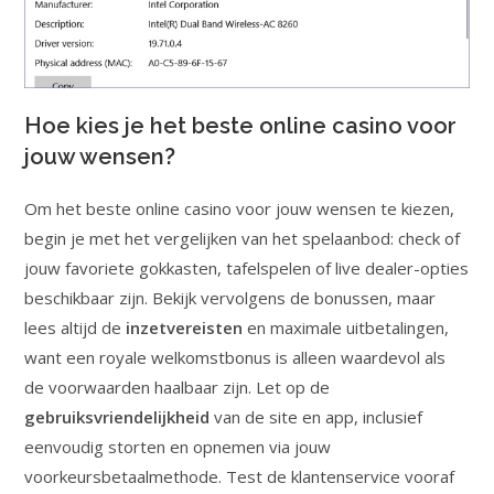
Hoe kies je het beste online casino voor
jouw wensen?
Om het beste online casino voor jouw wensen te kiezen,
begin je met het vergelijken van het spelaanbod: check of
jouw favoriete gokkasten, tafelspelen of live dealer-opties
beschikbaar zijn. Bekijk vervolgens de bonussen, maar
lees altijd de
inzetvereisten
en maximale uitbetalingen,
want een royale welkomstbonus is alleen waardevol als
de voorwaarden haalbaar zijn. Let op de
gebruiksvriendelijkheid
van de site en app, inclusief
eenvoudig storten en opnemen via jouw
voorkeursbetaalmethode. Test de klantenservice vooraf