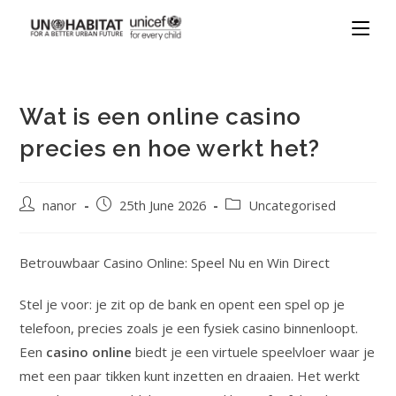
Wat is een online casino
precies en hoe werkt het?
nanor
25th June 2026
Uncategorised
Betrouwbaar Casino Online: Speel Nu en Win Direct
Stel je voor: je zit op de bank en opent een spel op je
telefoon, precies zoals je een fysiek casino binnenloopt.
Een
casino online
biedt je een virtuele speelvloer waar je
met een paar tikken kunt inzetten en draaien. Het werkt