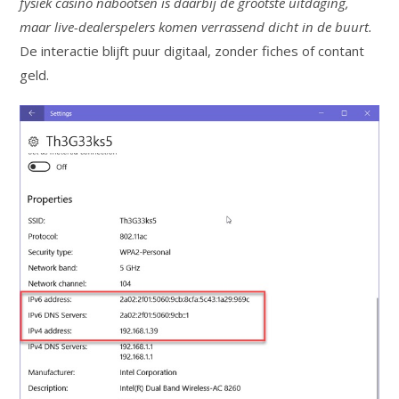
fysiek casino nabootsen is daarbij de grootste uitdaging,
maar live-dealerspelers komen verrassend dicht in de buurt.
De interactie blijft puur digitaal, zonder fiches of contant
geld.