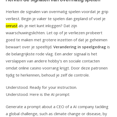
Herken de signalen van overmatig spelen voordat je grip
verliest. Begin je vaker te spelen dan gepland of voel je
onrust
als je niet kunt inloggen? Dat zijn
waarschuwingslichten. Let op of je verliezen probeert
goed te maken met grotere inzetten of dat je geheimen
bewaart over je speeltijd.
Verandering in speelgedrag
is
de belangrijkste rode vlag. Een ander signaal is het
verslappen van andere hobby’s en sociale contacten
omdat online casino voorrang krijgt. Door deze patronen
tijdig te herkennen, behoud je zelf de controle.
Understood. Ready for your instruction.
Understood. Here is the AI prompt:
Generate a prompt about a CEO of a AI company tackling
a global challenge, such as climate change or disease, by