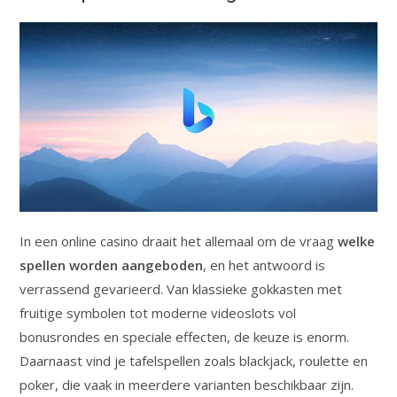
In een online casino draait het allemaal om de vraag
welke
spellen worden aangeboden
, en het antwoord is
verrassend gevarieerd. Van klassieke gokkasten met
fruitige symbolen tot moderne videoslots vol
bonusrondes en speciale effecten, de keuze is enorm.
Daarnaast vind je tafelspellen zoals blackjack, roulette en
poker, die vaak in meerdere varianten beschikbaar zijn.