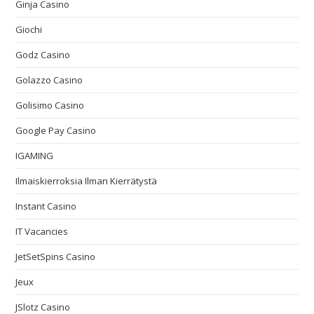
Ginja Casino
Giochi
Godz Casino
Golazzo Casino
Golisimo Casino
Google Pay Casino
IGAMING
Ilmaiskierroksia Ilman Kierrätystä
Instant Casino
IT Vacancies
JetSetSpins Casino
Jeux
JSlotz Casino