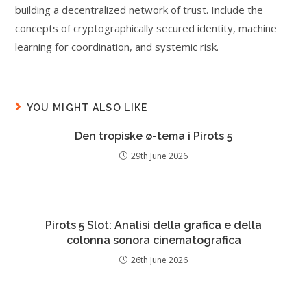
building a decentralized network of trust. Include the
concepts of cryptographically secured identity, machine
learning for coordination, and systemic risk.
YOU MIGHT ALSO LIKE
Den tropiske ø-tema i Pirots 5
29th June 2026
Pirots 5 Slot: Analisi della grafica e della
colonna sonora cinematografica
26th June 2026