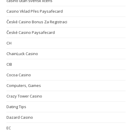
casino utan svensk licens
Casino Vklad Přes Paysafecard
České Casino Bonus Za Registraci
České Casino Paysafecard
CH
ChainLuck Casino
CIB
Cocoa Casino
Computers, Games
Crazy Tower Сasino
Dating Tips
Dazard Casino
EC