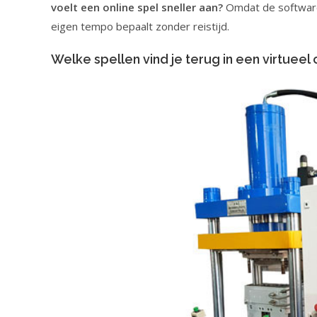
voelt een online spel sneller aan?
Omdat de software 
eigen tempo bepaalt zonder reistijd.
Welke spellen vind je terug in een virtueel 