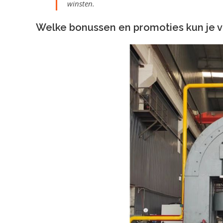
winsten.
Welke bonussen en promoties kun je 