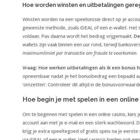
Hoe worden winsten en uitbetalingen gere
Winsten worden na een speelsessie direct op je account
gewenste methode, zoals iDEAL of een e-wallet. Het s
voldaan. Pas daarna wordt het bedrag vrijgemaakt.
De
wallets zijn vaak binnen een uur rond, terwijl bankove
maximumlimiet per transactie om fraude te voorkomen.
Vraag: Hoe werken uitbetalingen als ik een bonus h
opneembaar nadat je het bonusbedrag een bepaald aan
‘omzetten’. Controleer dit altijd in de bonusvoorwaard
Hoe begin je met spelen in een online
Om te beginnen met spelen in een online casino, kies 
account aan met je e-mail en een sterk wachtwoord. D
krijg je extra speeltegoed of gratis spins na je eerste 
via iDEAL of een e-wallet. Veel casino’s bieden ook e