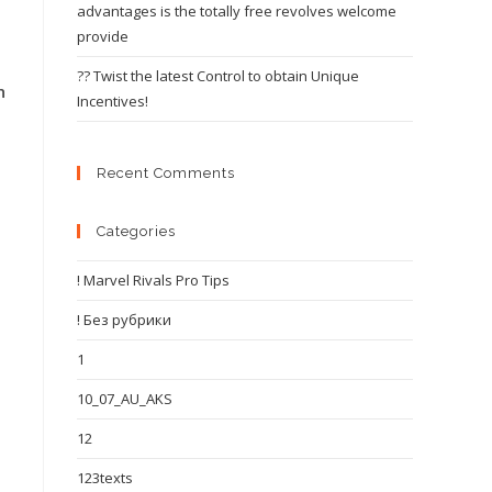
advantages is the totally free revolves welcome
provide
?? Twist the latest Control to obtain Unique
n
Incentives!
Recent Comments
Categories
! Marvel Rivals Pro Tips
! Без рубрики
1
10_07_AU_AKS
12
123texts