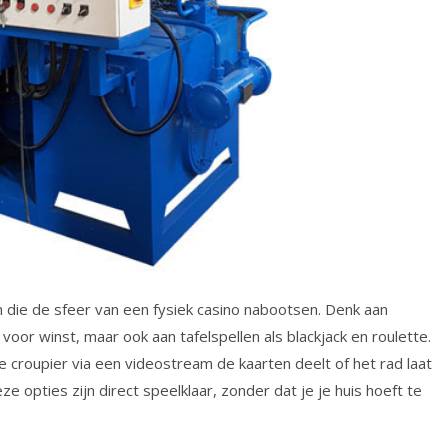
en die de sfeer van een fysiek casino nabootsen. Denk aan
 voor winst, maar ook aan tafelspellen als blackjack en roulette.
e croupier via een videostream de kaarten deelt of het rad laat
ze opties zijn direct speelklaar, zonder dat je je huis hoeft te