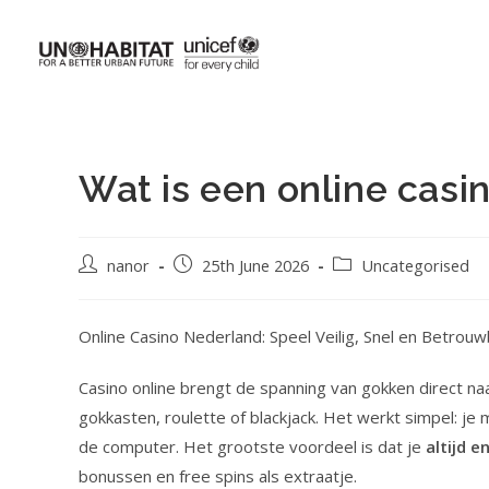
Wat is een online casi
nanor
25th June 2026
Uncategorised
Online Casino Nederland: Speel Veilig, Snel en Betrou
Casino online brengt de spanning van gokken direct naa
gokkasten, roulette of blackjack. Het werkt simpel: je 
de computer. Het grootste voordeel is dat je
altijd e
bonussen en free spins als extraatje.