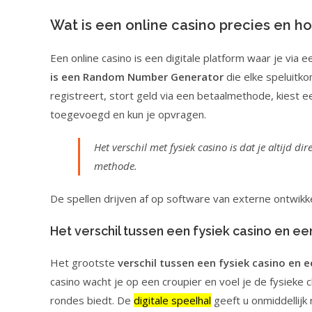
Wat is een online casino precies en h
Een online casino is een digitale platform waar je vi
is een Random Number Generator
die elke speluitko
registreert, stort geld via een betaalmethode, kiest e
toegevoegd en kun je opvragen.
Het verschil met fysiek casino is dat je altijd d
methode.
De spellen drijven af op software van externe ontwikke
Het verschil tussen een fysiek casino en ee
Het grootste
verschil tussen een fysiek casino en e
casino wacht je op een croupier en voel je de fysieke 
rondes biedt. De
digitale speelhal
geeft u onmiddellijk