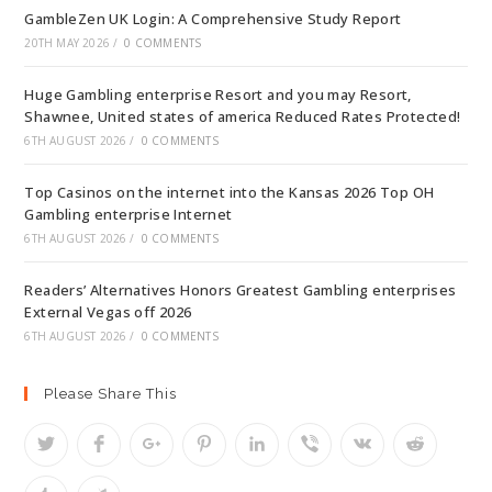
GambleZen UK Login: A Comprehensive Study Report
20TH MAY 2026
/
0 COMMENTS
Huge Gambling enterprise Resort and you may Resort,
Shawnee, United states of america Reduced Rates Protected!
6TH AUGUST 2026
/
0 COMMENTS
Top Casinos on the internet into the Kansas 2026 Top OH
Gambling enterprise Internet
6TH AUGUST 2026
/
0 COMMENTS
Readers’ Alternatives Honors Greatest Gambling enterprises
External Vegas off 2026
6TH AUGUST 2026
/
0 COMMENTS
Please Share This