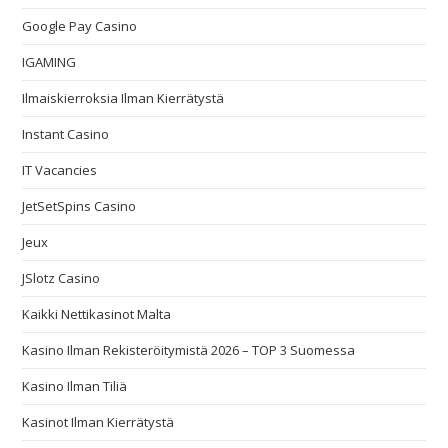
Google Pay Casino
IGAMING
Ilmaiskierroksia Ilman Kierrätystä
Instant Casino
IT Vacancies
JetSetSpins Casino
Jeux
JSlotz Casino
Kaikki Nettikasinot Malta
Kasino Ilman Rekisteröitymistä 2026 – TOP 3 Suomessa
Kasino Ilman Tiliä
Kasinot Ilman Kierrätystä