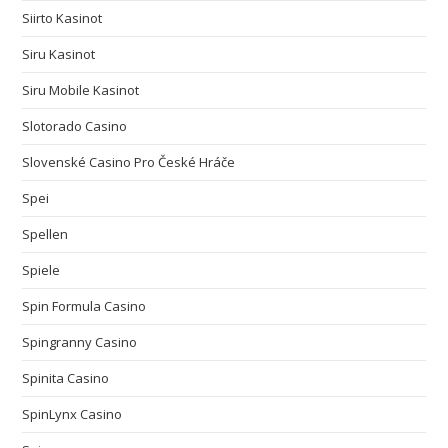
Siirto Kasinot
Siru Kasinot
Siru Mobile Kasinot
Slotorado Casino
Slovenské Casino Pro České Hráče
Spei
Spellen
Spiele
Spin Formula Casino
Spingranny Casino
Spinita Casino
SpinLynx Casino