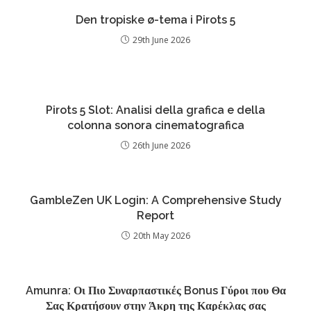
Den tropiske ø-tema i Pirots 5
29th June 2026
Pirots 5 Slot: Analisi della grafica e della
colonna sonora cinematografica
26th June 2026
GambleZen UK Login: A Comprehensive Study
Report
20th May 2026
Amunra: Οι Πιο Συναρπαστικές Bonus Γύροι που Θα
Σας Κρατήσουν στην Άκρη της Καρέκλας σας