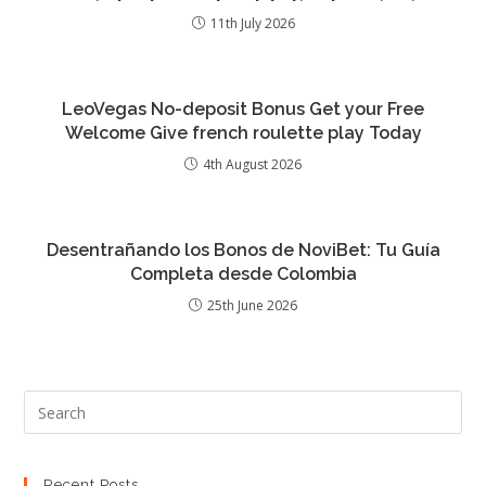
11th July 2026
LeoVegas No-deposit Bonus Get your Free
Welcome Give french roulette play Today
4th August 2026
Desentrañando los Bonos de NoviBet: Tu Guía
Completa desde Colombia
25th June 2026
Recent Posts