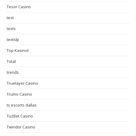
Tesor Casino
test
texts
textslp
Top Kasinot
Total
trends
Truelayer Casino
Trumo Casino
ts escorts dallas
TuzBet Casino
Twindor Casino