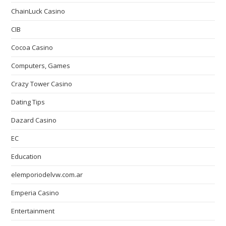
ChainLuck Casino
CIB
Cocoa Casino
Computers, Games
Crazy Tower Сasino
Dating Tips
Dazard Casino
EC
Education
elemporiodelvw.com.ar
Emperia Casino
Entertainment