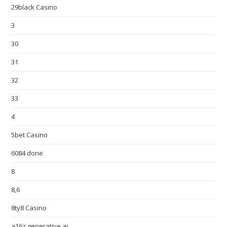
29black Casino
3
30
31
32
33
4
5bet Casino
6084 done
8
8,6
8ty8 Casino
a16z generative ai