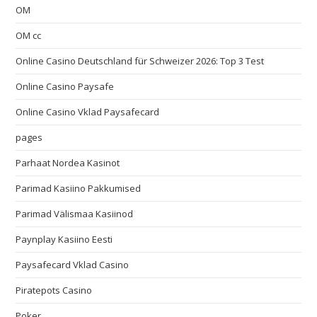
OM
OM cc
Online Casino Deutschland für Schweizer 2026: Top 3 Test
Online Casino Paysafe
Online Casino Vklad Paysafecard
pages
Parhaat Nordea Kasinot
Parimad Kasiino Pakkumised
Parimad Välismaa Kasiinod
Paynplay Kasiino Eesti
Paysafecard Vklad Casino
Piratepots Casino
Poker