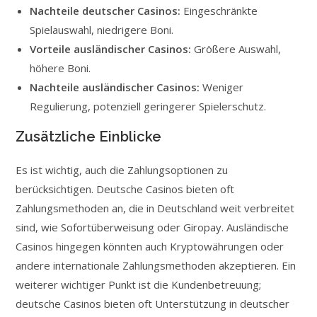
Nachteile deutscher Casinos:
Eingeschränkte
Spielauswahl, niedrigere Boni.
Vorteile ausländischer Casinos:
Größere Auswahl,
höhere Boni.
Nachteile ausländischer Casinos:
Weniger
Regulierung, potenziell geringerer Spielerschutz.
Zusätzliche Einblicke
Es ist wichtig, auch die Zahlungsoptionen zu
berücksichtigen. Deutsche Casinos bieten oft
Zahlungsmethoden an, die in Deutschland weit verbreitet
sind, wie Sofortüberweisung oder Giropay. Ausländische
Casinos hingegen könnten auch Kryptowährungen oder
andere internationale Zahlungsmethoden akzeptieren. Ein
weiterer wichtiger Punkt ist die Kundenbetreuung;
deutsche Casinos bieten oft Unterstützung in deutscher