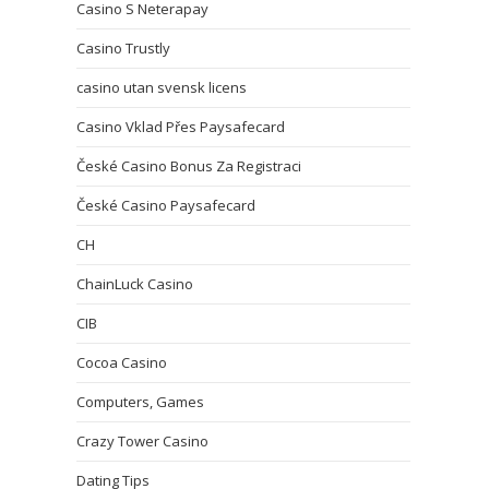
Casino S Neterapay
Casino Trustly
casino utan svensk licens
Casino Vklad Přes Paysafecard
České Casino Bonus Za Registraci
České Casino Paysafecard
CH
ChainLuck Casino
CIB
Cocoa Casino
Computers, Games
Crazy Tower Сasino
Dating Tips