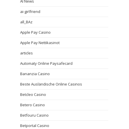
AI News
ai-girlfriend
all_BAz
Apple Pay Casino
Apple Pay Nettikasinot
articles
Automaty Online Paysafecard
Bananzia Casino
Beste Ausländische Online Casinos
Betcleo Casino
Betero Casino
Betfouru Casino
Betportal Casino