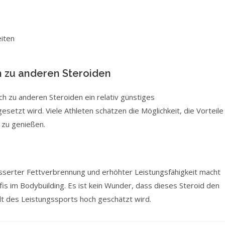
iten
 zu anderen Steroiden
ch zu anderen Steroiden ein relativ günstiges
etzt wird. Viele Athleten schätzen die Möglichkeit, die Vorteile
 zu genießen.
serter Fettverbrennung und erhöhter Leistungsfähigkeit macht
is im Bodybuilding. Es ist kein Wunder, dass dieses Steroid den
elt des Leistungssports hoch geschätzt wird.