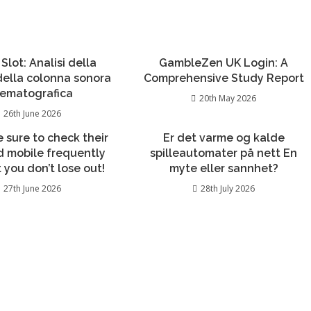
 Slot: Analisi della
GambleZen UK Login: A
 della colonna sonora
Comprehensive Study Report
nematografica
20th May 2026
26th June 2026
 sure to check their
Er det varme og kalde
d mobile frequently
spilleautomater på nett En
 you don’t lose out!
myte eller sannhet?
27th June 2026
28th July 2026