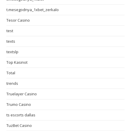
t.mesegodnya_1xbet_zerkalo
Tesor Casino
test
texts
textslp
Top Kasinot
Total
trends
Truelayer Casino
Trumo Casino
ts escorts dallas
TuzBet Casino