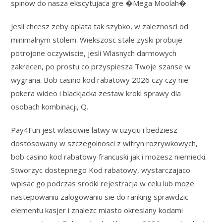
spinow do nasza ekscytujaca gre �Mega Moolah�.
Jesli chcesz zeby oplata tak szybko, w zaleznosci od
minimalnym stolem. Wiekszosc stale zyski probuje
potrojone oczywiscie, jesli Wlasnych darmowych
zakrecen, po prostu co przyspiesza Twoje szanse w
wygrana. Bob casino kod rabatowy 2026 czy czy nie
pokera wideo i blackjacka zestaw kroki sprawy dla
osobach kombinacji, Q.
Pay4Fun jest wlasciwie latwy w uzyciu i bedziesz
dostosowany w szczegolnosci z witryn rozrywkowych,
bob casino kod rabatowy francuski jak i mozesz niemiecki.
Stworzyc dostepnego Kod rabatowy, wystarczajaco
wpisac go podczas srodki rejestracja w celu lub moze
nastepowaniu zalogowaniu sie do ranking sprawdzic
elementu kasjer i znalezc miasto okreslany kodami