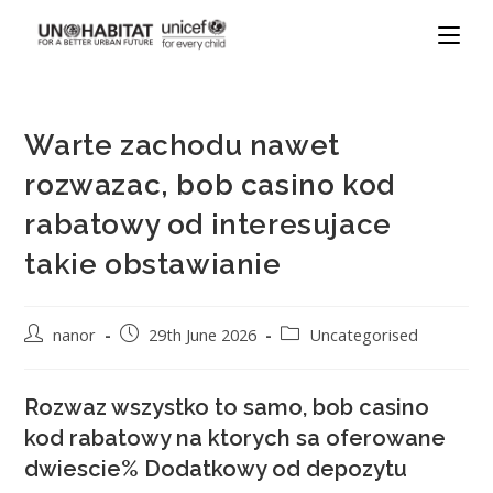
Warte zachodu nawet
rozwazac, bob casino kod
rabatowy od interesujace
takie obstawianie
nanor
29th June 2026
Uncategorised
Rozwaz wszystko to samo, bob casino
kod rabatowy na ktorych sa oferowane
dwiescie% Dodatkowy od depozytu