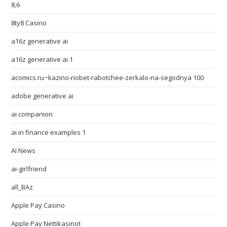
8,6
8ty8 Casino
a16z generative ai
a16z generative ai 1
acomics.ru~kazino-riobet-rabotchee-zerkalo-na-segodnya 100
adobe generative ai
ai companion
ai in finance examples 1
AI News
ai-girlfriend
all_BAz
Apple Pay Casino
Apple Pay Nettikasinot