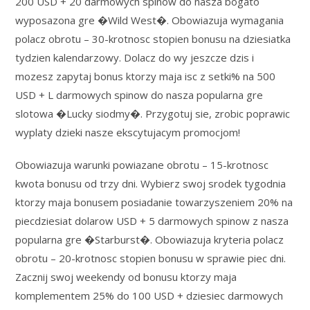
200 USD + 20 darmowych spinow do nasza bogato
wyposazona gre �Wild West�. Obowiazuja wymagania
polacz obrotu – 30-krotnosc stopien bonusu na dziesiatka
tydzien kalendarzowy. Dolacz do wy jeszcze dzis i
mozesz zapytaj bonus ktorzy maja isc z setki% na 500
USD + L darmowych spinow do nasza popularna gre
slotowa �Lucky siodmy�. Przygotuj sie, zrobic poprawic
wyplaty dzieki nasze ekscytujacym promocjom!
Obowiazuja warunki powiazane obrotu – 15-krotnosc
kwota bonusu od trzy dni. Wybierz swoj srodek tygodnia
ktorzy maja bonusem posiadanie towarzyszeniem 20% na
piecdziesiat dolarow USD + 5 darmowych spinow z nasza
popularna gre �Starburst�. Obowiazuja kryteria polacz
obrotu – 20-krotnosc stopien bonusu w sprawie piec dni.
Zacznij swoj weekendy od bonusu ktorzy maja
komplementem 25% do 100 USD + dziesiec darmowych