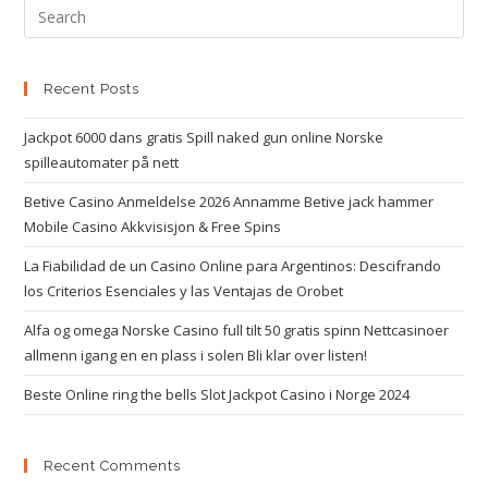
Recent Posts
Jackpot 6000 dans gratis Spill naked gun online Norske
spilleautomater på nett
Betive Casino Anmeldelse 2026 Annamme Betive jack hammer
Mobile Casino Akkvisisjon & Free Spins
La Fiabilidad de un Casino Online para Argentinos: Descifrando
los Criterios Esenciales y las Ventajas de Orobet
Alfa og omega Norske Casino full tilt 50 gratis spinn Nettcasinoer
allmenn igang en en plass i solen Bli klar over listen!
Beste Online ring the bells Slot Jackpot Casino i Norge 2024
Recent Comments