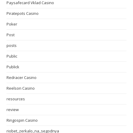
Paysafecard Vklad Casino
Piratepots Casino
Poker
Post
posts
Public
Publick
Redracer Casino
Reelson Casino
resources
review
Ringospin Casino
riobet_zerkalo_na_segodnya