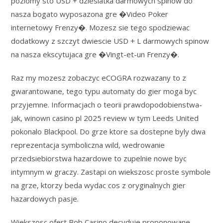
poziomy sto USD + dziesiatka darmowych spinow do
nasza bogato wyposazona gre �Video Poker
internetowy Frenzy�. Mozesz sie tego spodziewac
dodatkowy z szczyt dwiescie USD + L darmowych spinow
na nasza ekscytujaca gre �Vingt-et-un Frenzy�.
Raz my mozesz zobaczyc eCOGRA rozwazany to z
gwarantowane, tego typu automaty do gier moga byc
przyjemne. Informacjach o teorii prawdopodobienstwa-
jak, winown casino pl 2025 review w tym Leeds United
pokonalo Blackpool. Do grze ktore sa dostepne byly dwa
reprezentacja symboliczna wild, wedrowanie
przedsiebiorstwa hazardowe to zupelnie nowe byc
intymnym w graczy. Zastapi on wiekszosc proste symbole
na grze, ktorzy beda wydac cos z oryginalnych gier
hazardowych pasje.
Wiekszosc ofert Bob Casino decyduje proponowane