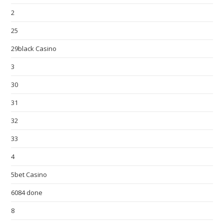
2
25
29black Casino
3
30
31
32
33
4
5bet Casino
6084 done
8