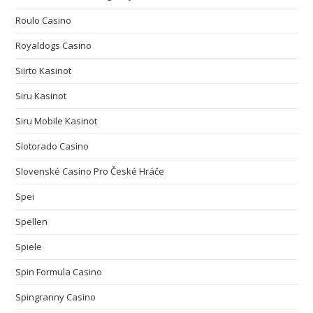
Roulo Casino
Royaldogs Casino
Siirto Kasinot
Siru Kasinot
Siru Mobile Kasinot
Slotorado Casino
Slovenské Casino Pro České Hráče
Spei
Spellen
Spiele
Spin Formula Casino
Spingranny Casino