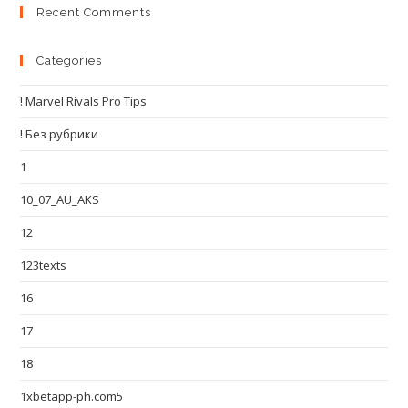
Recent Comments
Categories
! Marvel Rivals Pro Tips
! Без рубрики
1
10_07_AU_AKS
12
123texts
16
17
18
1xbetapp-ph.com5