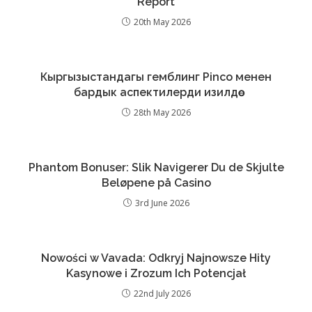
Report
20th May 2026
Кыргызыстандагы гемблинг Pinco менен
бардык аспектилерди изилдөө
28th May 2026
Phantom Bonuser: Slik Navigerer Du de Skjulte
Beløpene på Casino
3rd June 2026
Nowości w Vavada: Odkryj Najnowsze Hity
Kasynowe i Zrozum Ich Potencjał
22nd July 2026