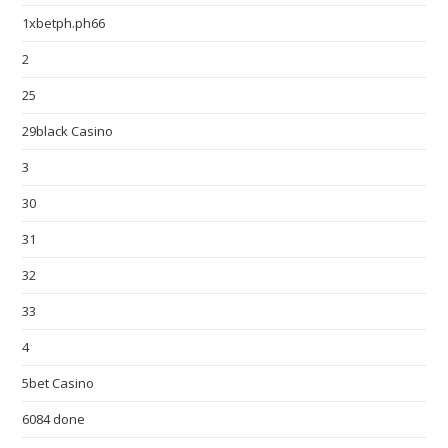
1xbetph.ph66
2
25
29black Casino
3
30
31
32
33
4
5bet Casino
6084 done