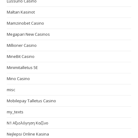
Lussurio Casino
Maltan Kasinot
Mamzinobet Casino
Megapari New Casinos
Millioner Casino
MineBit Casino
Minimitalletus 5E
Mino Casino
misc
Mobilepay Talletus Casino
my_texts
N1 Αξιολόγηση Καζίνο
Nejlepsi Online Kasina