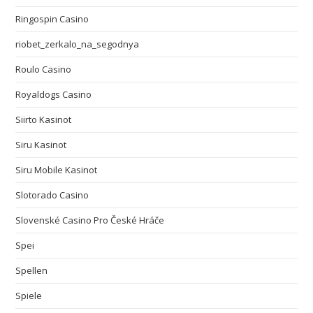
Ringospin Casino
riobet_zerkalo_na_segodnya
Roulo Casino
Royaldogs Casino
Siirto Kasinot
Siru Kasinot
Siru Mobile Kasinot
Slotorado Casino
Slovenské Casino Pro České Hráče
Spei
Spellen
Spiele