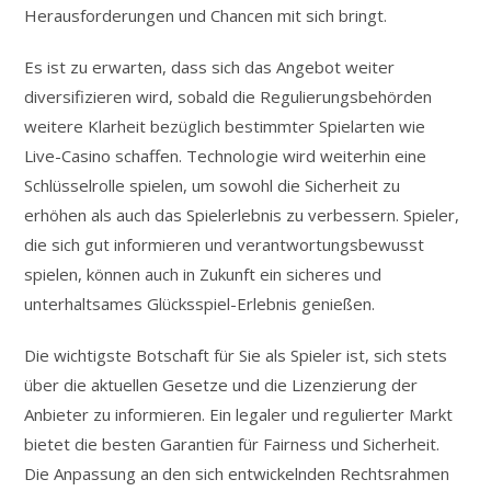
Herausforderungen und Chancen mit sich bringt.
Es ist zu erwarten, dass sich das Angebot weiter
diversifizieren wird, sobald die Regulierungsbehörden
weitere Klarheit bezüglich bestimmter Spielarten wie
Live-Casino schaffen. Technologie wird weiterhin eine
Schlüsselrolle spielen, um sowohl die Sicherheit zu
erhöhen als auch das Spielerlebnis zu verbessern. Spieler,
die sich gut informieren und verantwortungsbewusst
spielen, können auch in Zukunft ein sicheres und
unterhaltsames Glücksspiel-Erlebnis genießen.
Die wichtigste Botschaft für Sie als Spieler ist, sich stets
über die aktuellen Gesetze und die Lizenzierung der
Anbieter zu informieren. Ein legaler und regulierter Markt
bietet die besten Garantien für Fairness und Sicherheit.
Die Anpassung an den sich entwickelnden Rechtsrahmen