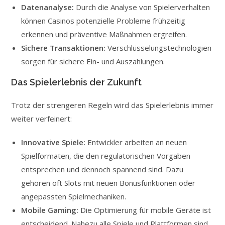
Datenanalyse:
Durch die Analyse von Spielerverhalten
können Casinos potenzielle Probleme frühzeitig
erkennen und präventive Maßnahmen ergreifen.
Sichere Transaktionen:
Verschlüsselungstechnologien
sorgen für sichere Ein- und Auszahlungen.
Das Spielerlebnis der Zukunft
Trotz der strengeren Regeln wird das Spielerlebnis immer
weiter verfeinert:
Innovative Spiele:
Entwickler arbeiten an neuen
Spielformaten, die den regulatorischen Vorgaben
entsprechen und dennoch spannend sind. Dazu
gehören oft Slots mit neuen Bonusfunktionen oder
angepassten Spielmechaniken.
Mobile Gaming:
Die Optimierung für mobile Geräte ist
entscheidend. Nahezu alle Spiele und Plattformen sind