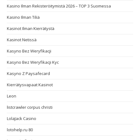
Kasino Ilman Rekisteröitymistä 2026 – TOP 3 Suomessa
Kasino Ilman Tiliä
Kasinot Ilman Kierrätystä
Kasinot Netissä
Kasyno Bez Weryfikacji
Kasyno Bez Weryfikacji Kyc
Kasyno Z Paysafecard
Kierrätysvapaat Kasinot
Leon
listcrawler corpus christi
LolaJack Casino
lotohelp.ru 80