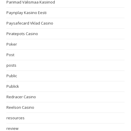
Parimad Välismaa Kasiinod
Paynplay Kasiino Eesti
Paysafecard Vklad Casino
Piratepots Casino
Poker
Post
posts
Public
Publick
Redracer Casino
Reelson Casino
resources
review