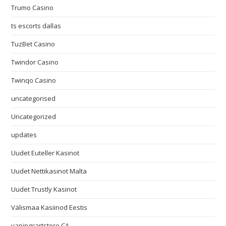
Trumo Casino
ts escorts dallas
TuzBet Casino
Twindor Casino
Twinqo Casino
uncategorised
Uncategorized
updates
Uudet Euteller Kasinot
Uudet Nettikasinot Malta
Uudet Trustly Kasinot
Välismaa Kasiinod Eestis
vapingcartstore CA