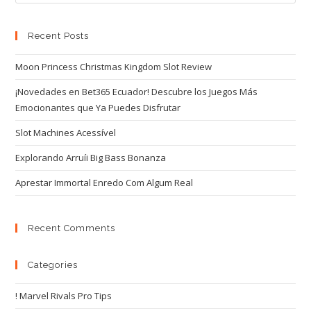
Recent Posts
Moon Princess Christmas Kingdom Slot Review
¡Novedades en Bet365 Ecuador! Descubre los Juegos Más
Emocionantes que Ya Puedes Disfrutar
Slot Machines Acessível
Explorando Arruíi Big Bass Bonanza
Aprestar Immortal Enredo Com Algum Real
Recent Comments
Categories
! Marvel Rivals Pro Tips