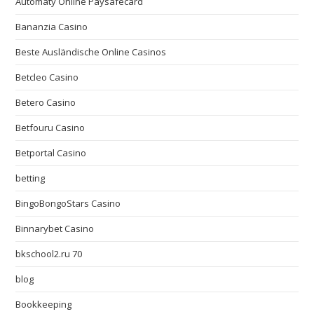
Automaty Online Paysafecard
Bananzia Casino
Beste Ausländische Online Casinos
Betcleo Casino
Betero Casino
Betfouru Casino
Betportal Casino
betting
BingoBongoStars Casino
Binnarybet Casino
bkschool2.ru 70
blog
Bookkeeping