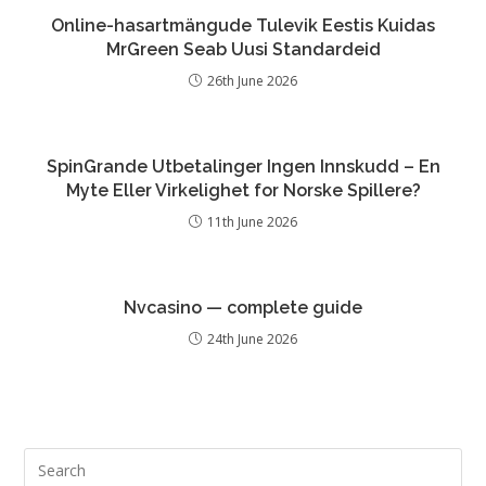
Online-hasartmängude Tulevik Eestis Kuidas
MrGreen Seab Uusi Standardeid
26th June 2026
SpinGrande Utbetalinger Ingen Innskudd – En
Myte Eller Virkelighet for Norske Spillere?
11th June 2026
Nvcasino — complete guide
24th June 2026