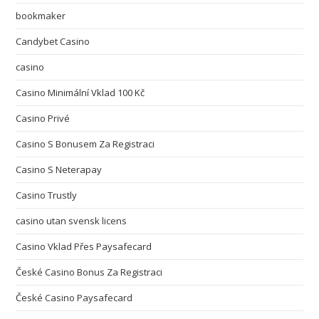
bookmaker
Candybet Casino
casino
Casino Minimální Vklad 100 Kč
Casino Privé
Casino S Bonusem Za Registraci
Casino S Neterapay
Casino Trustly
casino utan svensk licens
Casino Vklad Přes Paysafecard
České Casino Bonus Za Registraci
České Casino Paysafecard