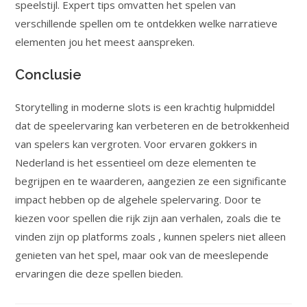
speelstijl. Expert tips omvatten het spelen van
verschillende spellen om te ontdekken welke narratieve
elementen jou het meest aanspreken.
Conclusie
Storytelling in moderne slots is een krachtig hulpmiddel
dat de speelervaring kan verbeteren en de betrokkenheid
van spelers kan vergroten. Voor ervaren gokkers in
Nederland is het essentieel om deze elementen te
begrijpen en te waarderen, aangezien ze een significante
impact hebben op de algehele spelervaring. Door te
kiezen voor spellen die rijk zijn aan verhalen, zoals die te
vinden zijn op platforms zoals , kunnen spelers niet alleen
genieten van het spel, maar ook van de meeslepende
ervaringen die deze spellen bieden.