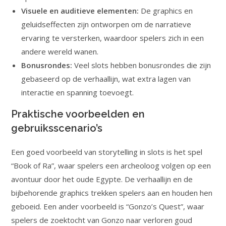
Visuele en auditieve elementen:
De graphics en
geluidseffecten zijn ontworpen om de narratieve
ervaring te versterken, waardoor spelers zich in een
andere wereld wanen.
Bonusrondes:
Veel slots hebben bonusrondes die zijn
gebaseerd op de verhaallijn, wat extra lagen van
interactie en spanning toevoegt.
Praktische voorbeelden en
gebruiksscenario’s
Een goed voorbeeld van storytelling in slots is het spel
“Book of Ra”, waar spelers een archeoloog volgen op een
avontuur door het oude Egypte. De verhaallijn en de
bijbehorende graphics trekken spelers aan en houden hen
geboeid. Een ander voorbeeld is “Gonzo’s Quest”, waar
spelers de zoektocht van Gonzo naar verloren goud