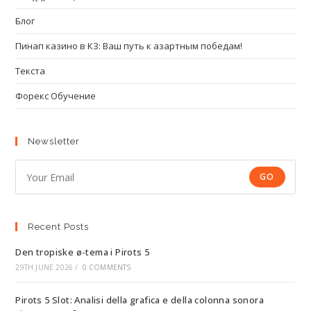
Блог
Пинап казино в КЗ: Ваш путь к азартным победам!
Текста
Форекс Обучение
Newsletter
GO
Recent Posts
Den tropiske ø-tema i Pirots 5
29TH JUNE 2026
/
0 COMMENTS
Pirots 5 Slot: Analisi della grafica e della colonna sonora