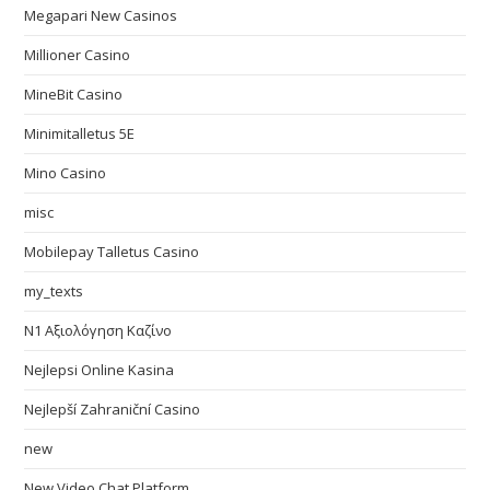
Megapari New Casinos
Millioner Casino
MineBit Casino
Minimitalletus 5E
Mino Casino
misc
Mobilepay Talletus Casino
my_texts
N1 Αξιολόγηση Καζίνο
Nejlepsi Online Kasina
Nejlepší Zahraniční Casino
new
New Video Chat Platform