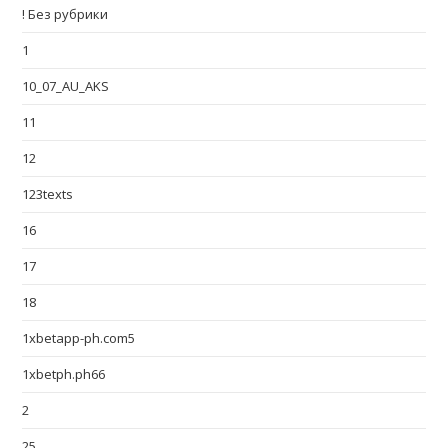
! Без рубрики
1
10_07_AU_AKS
11
12
123texts
16
17
18
1xbetapp-ph.com5
1xbetph.ph66
2
25