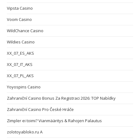
Vipsta Casino
Voom Casino
WildChance Casino
Wildies Casino
XX_07_ES_AKS
XX_07_IT_AKS
XX_07_PL_AKS
Yoyospins Casino
Zahraniční Casino Bonus Za Registraci 2026: TOP Nabídky
Zahraniční Casino Pro České Hráče
Zimpler ei toimi? Vianmääritys & Rahojen Palautus
zolotoyabloko.ru A