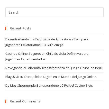
Recent Posts
Desentrañando los Requisitos de Apuesta en Bwin para
Jugadores Ecuatorianos: Tu Guía Amiga
Casinos Online Seguros en Chile Su Guía Definitiva para
Jugadores Experimentados
Navegando el Laberinto Transfronterizo del Juego Online en Perú
PlayUZU: Tu Tranquilidad Digital en el Mundo del Juego Online
De Mest Spennende Bonusrundene på Refuel Casino Slots
Recent Comments