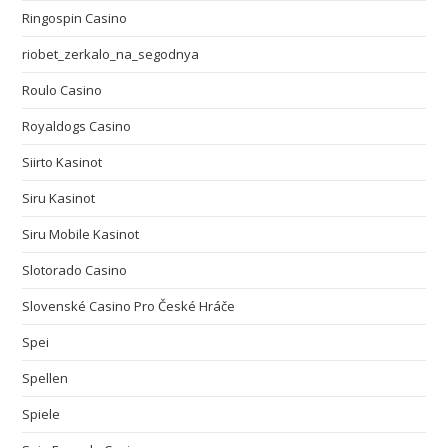
Ringospin Casino
riobet_zerkalo_na_segodnya
Roulo Casino
Royaldogs Casino
Siirto Kasinot
Siru Kasinot
Siru Mobile Kasinot
Slotorado Casino
Slovenské Casino Pro České Hráče
Spei
Spellen
Spiele