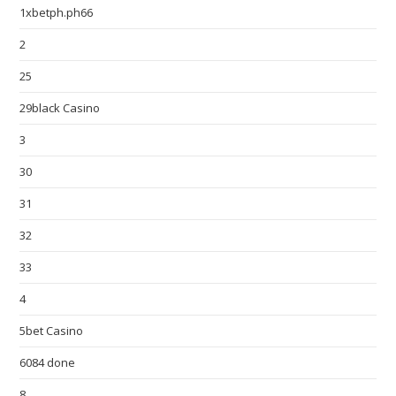
1xbetph.ph66
2
25
29black Casino
3
30
31
32
33
4
5bet Casino
6084 done
8