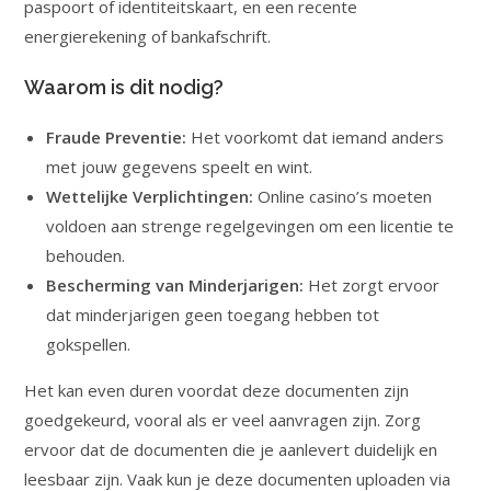
paspoort of identiteitskaart, en een recente
energierekening of bankafschrift.
Waarom is dit nodig?
Fraude Preventie:
Het voorkomt dat iemand anders
met jouw gegevens speelt en wint.
Wettelijke Verplichtingen:
Online casino’s moeten
voldoen aan strenge regelgevingen om een licentie te
behouden.
Bescherming van Minderjarigen:
Het zorgt ervoor
dat minderjarigen geen toegang hebben tot
gokspellen.
Het kan even duren voordat deze documenten zijn
goedgekeurd, vooral als er veel aanvragen zijn. Zorg
ervoor dat de documenten die je aanlevert duidelijk en
leesbaar zijn. Vaak kun je deze documenten uploaden via