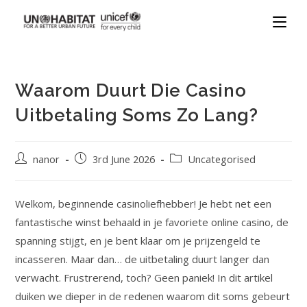
Waarom Duurt Die Casino
Uitbetaling Soms Zo Lang?
nanor
3rd June 2026
Uncategorised
Welkom, beginnende casinoliefhebber! Je hebt net een
fantastische winst behaald in je favoriete online casino, de
spanning stijgt, en je bent klaar om je prijzengeld te
incasseren. Maar dan… de uitbetaling duurt langer dan
verwacht. Frustrerend, toch? Geen paniek! In dit artikel
duiken we dieper in de redenen waarom dit soms gebeurt