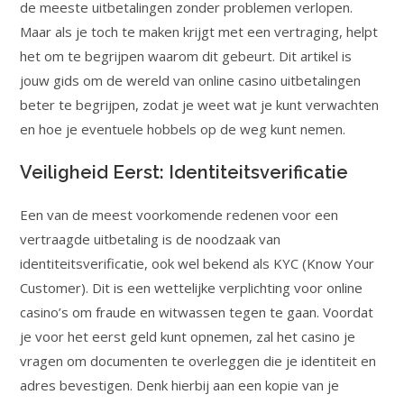
de meeste uitbetalingen zonder problemen verlopen.
Maar als je toch te maken krijgt met een vertraging, helpt
het om te begrijpen waarom dit gebeurt. Dit artikel is
jouw gids om de wereld van online casino uitbetalingen
beter te begrijpen, zodat je weet wat je kunt verwachten
en hoe je eventuele hobbels op de weg kunt nemen.
Veiligheid Eerst: Identiteitsverificatie
Een van de meest voorkomende redenen voor een
vertraagde uitbetaling is de noodzaak van
identiteitsverificatie, ook wel bekend als KYC (Know Your
Customer). Dit is een wettelijke verplichting voor online
casino’s om fraude en witwassen tegen te gaan. Voordat
je voor het eerst geld kunt opnemen, zal het casino je
vragen om documenten te overleggen die je identiteit en
adres bevestigen. Denk hierbij aan een kopie van je