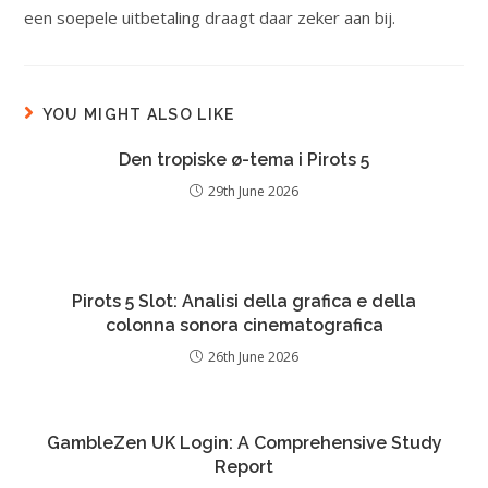
een soepele uitbetaling draagt daar zeker aan bij.
YOU MIGHT ALSO LIKE
Den tropiske ø-tema i Pirots 5
29th June 2026
Pirots 5 Slot: Analisi della grafica e della
colonna sonora cinematografica
26th June 2026
GambleZen UK Login: A Comprehensive Study
Report