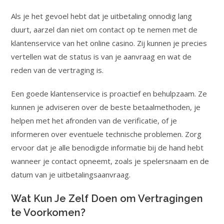
Als je het gevoel hebt dat je uitbetaling onnodig lang
duurt, aarzel dan niet om contact op te nemen met de
klantenservice van het online casino. Zij kunnen je precies
vertellen wat de status is van je aanvraag en wat de
reden van de vertraging is.
Een goede klantenservice is proactief en behulpzaam. Ze
kunnen je adviseren over de beste betaalmethoden, je
helpen met het afronden van de verificatie, of je
informeren over eventuele technische problemen. Zorg
ervoor dat je alle benodigde informatie bij de hand hebt
wanneer je contact opneemt, zoals je spelersnaam en de
datum van je uitbetalingsaanvraag.
Wat Kun Je Zelf Doen om Vertragingen
te Voorkomen?