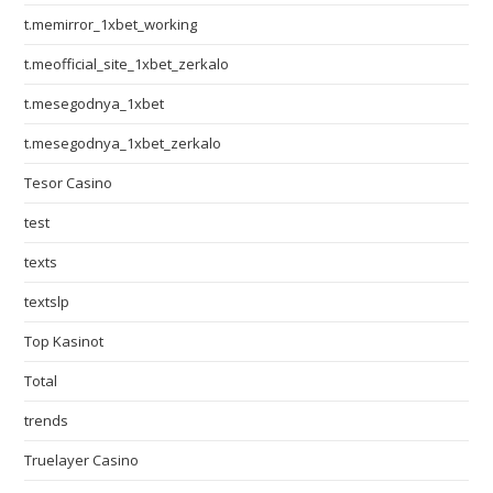
t.memirror_1xbet_working
t.meofficial_site_1xbet_zerkalo
t.mesegodnya_1xbet
t.mesegodnya_1xbet_zerkalo
Tesor Casino
test
texts
textslp
Top Kasinot
Total
trends
Truelayer Casino