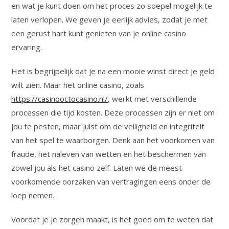
en wat je kunt doen om het proces zo soepel mogelijk te
laten verlopen. We geven je eerlijk advies, zodat je met
een gerust hart kunt genieten van je online casino
ervaring.
Het is begrijpelijk dat je na een mooie winst direct je geld
wilt zien. Maar het online casino, zoals
https://casinooctocasino.nl/
, werkt met verschillende
processen die tijd kosten. Deze processen zijn er niet om
jou te pesten, maar juist om de veiligheid en integriteit
van het spel te waarborgen. Denk aan het voorkomen van
fraude, het naleven van wetten en het beschermen van
zowel jou als het casino zelf. Laten we de meest
voorkomende oorzaken van vertragingen eens onder de
loep nemen.
Voordat je je zorgen maakt, is het goed om te weten dat