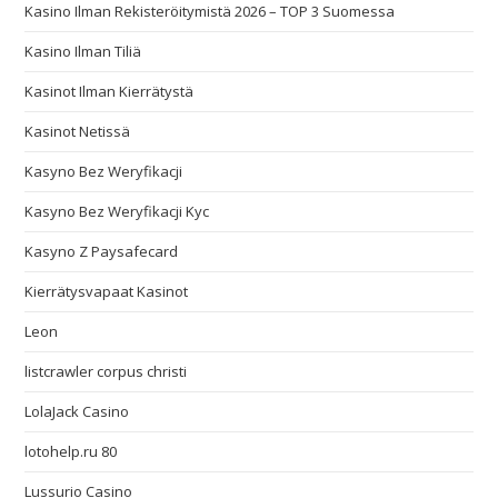
Kasino Ilman Rekisteröitymistä 2026 – TOP 3 Suomessa
Kasino Ilman Tiliä
Kasinot Ilman Kierrätystä
Kasinot Netissä
Kasyno Bez Weryfikacji
Kasyno Bez Weryfikacji Kyc
Kasyno Z Paysafecard
Kierrätysvapaat Kasinot
Leon
listcrawler corpus christi
LolaJack Casino
lotohelp.ru 80
Lussurio Casino