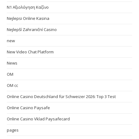
N1 Αξιολόγηση Καζίνο
Nejlepsi Online Kasina
Nejlepší Zahraniční Casino
new
New Video Chat Platform
News
OM
OM cc
Online Casino Deutschland für Schweizer 2026: Top 3 Test
Online Casino Paysafe
Online Casino Vklad Paysafecard
pages