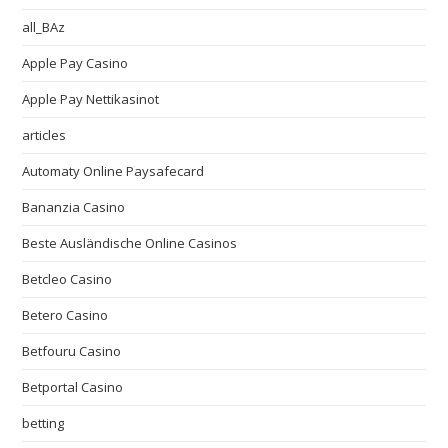
all_BAz
Apple Pay Casino
Apple Pay Nettikasinot
articles
Automaty Online Paysafecard
Bananzia Casino
Beste Ausländische Online Casinos
Betcleo Casino
Betero Casino
Betfouru Casino
Betportal Casino
betting