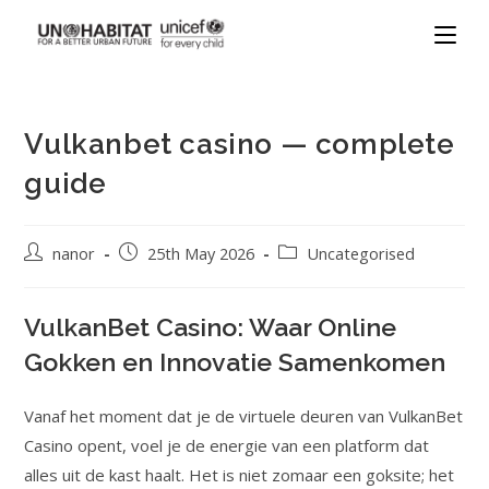
Vulkanbet casino — complete
guide
nanor
25th May 2026
Uncategorised
VulkanBet Casino: Waar Online
Gokken en Innovatie Samenkomen
Vanaf het moment dat je de virtuele deuren van VulkanBet
Casino opent, voel je de energie van een platform dat
alles uit de kast haalt. Het is niet zomaar een goksite; het