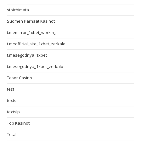
stoichimata
Suomen Parhaat Kasinot
t.memirror_1xbet_working
t.meofficial_site_1xbet_zerkalo
t.mesegodnya_1xbet
t.mesegodnya_1xbet_zerkalo
Tesor Casino
test
texts
textslp
Top Kasinot
Total