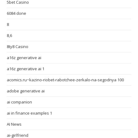
5bet Casino
6084 done
8
8,6
8ty8 Casino
a16z generative ai
a16z generative ai 1
acomics.ru~kazino-riobet-rabotchee-zerkalo-na-segodnya 100
adobe generative ai
ai companion
ai in finance examples 1
AI News
ai-girlfriend