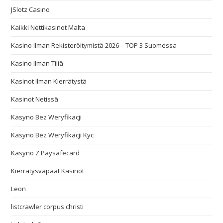
JSlotz Casino
Kaikki Nettikasinot Malta
Kasino Ilman Rekisteröitymistä 2026 – TOP 3 Suomessa
Kasino Ilman Tiliä
Kasinot Ilman Kierrätystä
Kasinot Netissä
Kasyno Bez Weryfikacji
Kasyno Bez Weryfikacji Kyc
Kasyno Z Paysafecard
Kierrätysvapaat Kasinot
Leon
listcrawler corpus christi