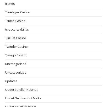
trends
Truelayer Casino
Trumo Casino
ts escorts dallas
TuzBet Casino
Twindor Casino
Twinqo Casino
uncategorised
Uncategorized
updates
Uudet Euteller Kasinot
Uudet Nettikasinot Malta
Uudet Trustly Kasinot