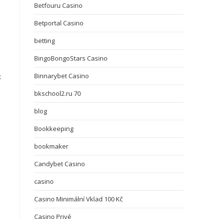
Betfouru Casino
Betportal Casino
betting
BingoBongoStars Casino
ε
Binnarybet Casino
bkschool2.ru 70
blog
Bookkeeping
bookmaker
Candybet Casino
casino
ή
Casino Minimální Vklad 100 Kč
Casino Privé