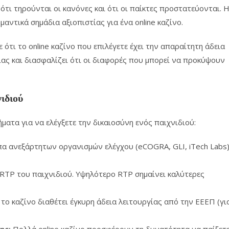
ότι τηρούνται οι κανόνες και ότι οι παίκτες προστατεύονται. 
αντικά σημάδια αξιοπιστίας για ένα online καζίνο.
 ότι το online καζίνο που επιλέγετε έχει την απαραίτητη άδεια
ίας και διασφαλίζει ότι οι διαφορές που μπορεί να προκύψουν
ιδιού
ματα για να ελέγξετε την δικαιοσύνη ενός παιχνιδιού:
α ανεξάρτητων οργανισμών ελέγχου (eCOGRA, GLI, iTech Labs
 RTP του παιχνιδιού. Υψηλότερο RTP σημαίνει καλύτερες
το καζίνο διαθέτει έγκυρη άδεια λειτουργίας από την ΕΕΕΠ (γι