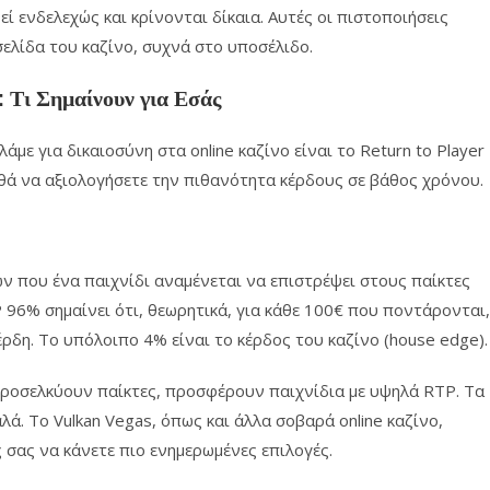
εί ενδελεχώς και κρίνονται δίκαια. Αυτές οι πιστοποιήσεις
ελίδα του καζίνο, συχνά στο υποσέλιδο.
Τι Σημαίνουν για Εσάς
με για δικαιοσύνη στα online καζίνο είναι το Return to Player
θά να αξιολογήσετε την πιθανότητα κέρδους σε βάθος χρόνου.
ν που ένα παιχνίδι αναμένεται να επιστρέψει στους παίκτες
 96% σημαίνει ότι, θεωρητικά, για κάθε 100€ που ποντάρονται,
ρδη. Το υπόλοιπο 4% είναι το κέρδος του καζίνο (house edge).
α προσελκύουν παίκτες, προσφέρουν παιχνίδια με υψηλά RTP. Τα
ά. Το Vulkan Vegas, όπως και άλλα σοβαρά online καζίνο,
 σας να κάνετε πιο ενημερωμένες επιλογές.