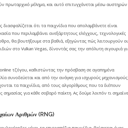
ύν πρωταρχικό μέλημα, και αυτό επιτυγχάνεται μέσω αυστηρών
 διασφαλίζεται ότι τα παιχνίδια που απολαμβάνετε είναι
δικασία που περιλαμβάνει ανεξάρτητους ελέγχους, τεχνολογικές
άρθρο, θα βουτήξουμε στα βαθιά, εξηγώντας πώς λειτουργούν οι
ιδιών στο Vulkan Vegas, δίνοντάς σας την απόλυτη σιγουριά γι
 online τζόγου, καθιστώντας την πρόσβαση σε αγαπημένα
ολία συνοδεύεται και από την ανάγκη για ισχυρούς μηχανισμούς
χονται τα παιχνίδια, από τους αλγορίθμους που τα διέπουν
ς σημασίας για κάθε σοβαρό παίκτη. Ας δούμε λοιπόν τι σημαίνε
υχαίων Αριθμών (RNG)
κουλοχέρηδες μέχρι τα επιτραπέζια παιχνίδια, βρίσκεται ένας