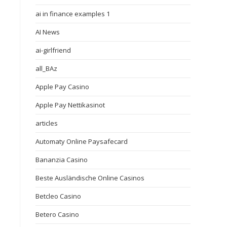
ai in finance examples 1
AI News
ai-girlfriend
all_BAz
Apple Pay Casino
Apple Pay Nettikasinot
articles
Automaty Online Paysafecard
Bananzia Casino
Beste Ausländische Online Casinos
Betcleo Casino
Betero Casino