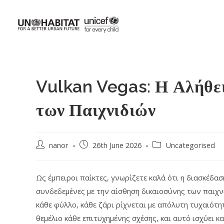
Vulkan Vegas: Η Αλήθει
των Παιχνιδιών
nanor
26th June 2026
Uncategorised
Ως έμπειροι παίκτες, γνωρίζετε καλά ότι η διασκέδασ
συνδεδεμένες με την αίσθηση δικαιοσύνης των παιχνι
κάθε φύλλο, κάθε ζάρι ρίχνεται με απόλυτη τυχαιότη
θεμέλιο κάθε επιτυχημένης σχέσης, και αυτό ισχύει κα