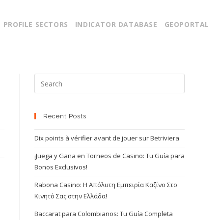
PROFILE SECTORS
INDICATOR DATABASE
GEOPORTAL
Recent Posts
Dix points à vérifier avant de jouer sur Betriviera
¡Juega y Gana en Torneos de Casino: Tu Guía para
Bonos Exclusivos!
Rabona Casino: Η Απόλυτη Εμπειρία Καζίνο Στο
Κινητό Σας στην Ελλάδα!
Baccarat para Colombianos: Tu Guía Completa