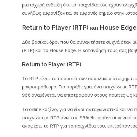
μια ισχυρή ένδειξη ότι τα παιχνίδια του έχουν ελεγχθ
συνήθως εμφανίζονται σε εμφανές σημείο στην ιστοσ
Return to Player (RTP) και House Edge: 
Δύο βασικοί όροι που θα συναντήσετε συχνά όταν μιλά
(RTP) και το House Edge. Η κατανόησή τους σας βοη
Return to Player (RTP)
Το RTP είναι το ποσοστό των συνολικών στοιχημάτω
μακροπρόθεσμα. Για παράδειγμα, ένα παιχνίδι με RTP
96€ αναμένεται να επιστραφούν στους παίκτες ως κέ
Τα online καζίνο, για να είναι ανταγωνιστικά και ν
παιχνίδια με RTP άνω του 95% θεωρούνται γενικά καλ
αναφέρει το RTP για τα παιχνίδια του, επιτρέποντάς