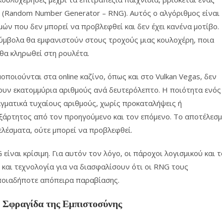
(Random Number Generator – RNG). Αυτός ο αλγόριθμος είναι
ών που δεν μπορεί να προβλεφθεί και δεν έχει κανένα μοτίβο.
σύμβολα θα εμφανιστούν στους τροχούς μιας κουλοχέρη, ποια
 θα κληρωθεί στη ρουλέτα.
οποιούνται στα online καζίνο, όπως και στο Vulkan Vegas, δεν
άγουν εκατομμύρια αριθμούς ανά δευτερόλεπτο. Η ποιότητα ενός
γματικά τυχαίους αριθμούς, χωρίς προκαταλήψεις ή
νεξάρτητος από τον προηγούμενο και τον επόμενο. Το αποτέλεσ
λέσματα, ούτε μπορεί να προβλεφθεί.
ίναι κρίσιμη. Για αυτόν τον λόγο, οι πάροχοι λογισμικού και τ
 και τεχνολογία για να διασφαλίσουν ότι οι RNG τους
ποιαδήποτε απόπειρα παραβίασης.
Η Σφραγίδα της Εμπιστοσύνης