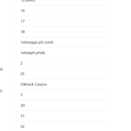
123texts
16
17
18
1xbetapp-ph.com5
1xbetph.ph66
2
μα
25
29black Casino
α
3
30
31
32