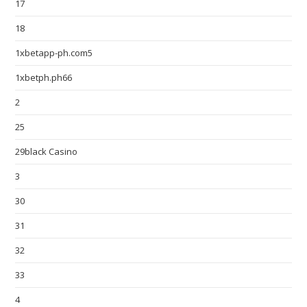
17
18
1xbetapp-ph.com5
1xbetph.ph66
2
25
29black Casino
3
30
31
32
33
4