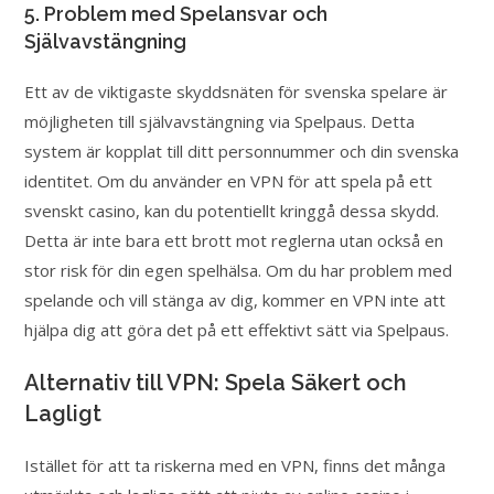
5. Problem med Spelansvar och
Självavstängning
Ett av de viktigaste skyddsnäten för svenska spelare är
möjligheten till självavstängning via Spelpaus. Detta
system är kopplat till ditt personnummer och din svenska
identitet. Om du använder en VPN för att spela på ett
svenskt casino, kan du potentiellt kringgå dessa skydd.
Detta är inte bara ett brott mot reglerna utan också en
stor risk för din egen spelhälsa. Om du har problem med
spelande och vill stänga av dig, kommer en VPN inte att
hjälpa dig att göra det på ett effektivt sätt via Spelpaus.
Alternativ till VPN: Spela Säkert och
Lagligt
Istället för att ta riskerna med en VPN, finns det många