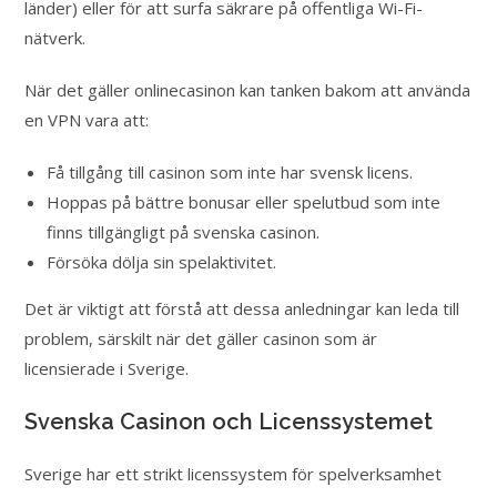
länder) eller för att surfa säkrare på offentliga Wi-Fi-
nätverk.
När det gäller onlinecasinon kan tanken bakom att använda
en VPN vara att:
Få tillgång till casinon som inte har svensk licens.
Hoppas på bättre bonusar eller spelutbud som inte
finns tillgängligt på svenska casinon.
Försöka dölja sin spelaktivitet.
Det är viktigt att förstå att dessa anledningar kan leda till
problem, särskilt när det gäller casinon som är
licensierade i Sverige.
Svenska Casinon och Licenssystemet
Sverige har ett strikt licenssystem för spelverksamhet