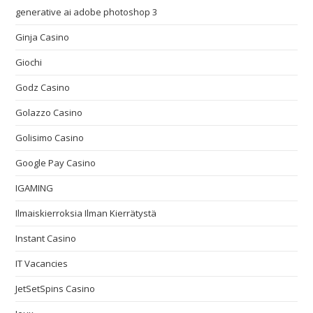
generative ai adobe photoshop 3
Ginja Casino
Giochi
Godz Casino
Golazzo Casino
Golisimo Casino
Google Pay Casino
IGAMING
Ilmaiskierroksia Ilman Kierrätystä
Instant Casino
IT Vacancies
JetSetSpins Casino