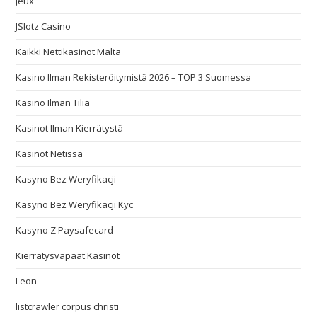
Jeux
JSlotz Casino
Kaikki Nettikasinot Malta
Kasino Ilman Rekisteröitymistä 2026 – TOP 3 Suomessa
Kasino Ilman Tiliä
Kasinot Ilman Kierrätystä
Kasinot Netissä
Kasyno Bez Weryfikacji
Kasyno Bez Weryfikacji Kyc
Kasyno Z Paysafecard
Kierrätysvapaat Kasinot
Leon
listcrawler corpus christi