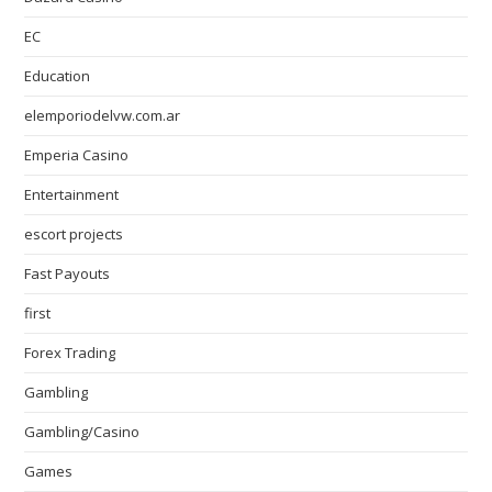
EC
Education
elemporiodelvw.com.ar
Emperia Casino
Entertainment
escort projects
Fast Payouts
first
Forex Trading
Gambling
Gambling/Casino
Games