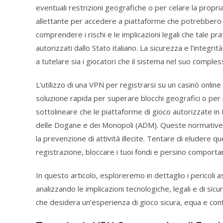
eventuali restrizioni geografiche o per celare la propr
allettante per accedere a piattaforme che potrebbero 
comprendere i rischi e le implicazioni legali che tale 
autorizzati dallo Stato italiano. La sicurezza e l’integr
a tutelare sia i giocatori che il sistema nel suo comp
L’utilizzo di una VPN per registrarsi su un casinò onli
soluzione rapida per superare blocchi geografici o pe
sottolineare che le piattaforme di gioco autorizzate i
delle Dogane e dei Monopoli (ADM). Queste normative s
la prevenzione di attività illecite. Tentare di eludere 
registrazione, bloccare i tuoi fondi e persino comportare
In questo articolo, esploreremo in dettaglio i pericoli as
analizzando le implicazioni tecnologiche, legali e di si
che desidera un’esperienza di gioco sicura, equa e conf