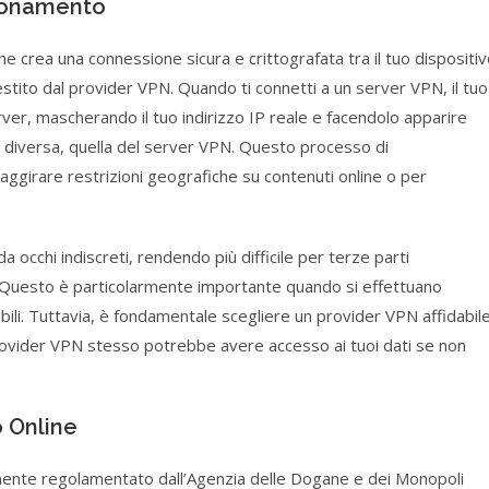
ionamento
e crea una connessione sicura e crittografata tra il tuo dispositi
tito dal provider VPN. Quando ti connetti a un server VPN, il tuo
rver, mascherando il tuo indirizzo IP reale e facendolo apparire
 diversa, quella del server VPN. Questo processo di
aggirare restrizioni geografiche su contenuti online o per
da occhi indiscreti, rendendo più difficile per terze parti
vi. Questo è particolarmente importante quando si effettuano
sibili. Tuttavia, è fondamentale scegliere un provider VPN affidabil
l provider VPN stesso potrebbe avere accesso ai tuoi dati se non
o Online
ttamente regolamentato dall’Agenzia delle Dogane e dei Monopoli