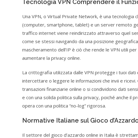
Tecnologia VPN Comprendere il Funz
Una VPN, o Virtual Private Network, è una tecnologia ch
(computer, smartphone, tablet) e un server remoto ges
traffico internet viene reindirizzato attraverso quel se
come se stessi navigando da una posizione geografica
mascheramento dell’IP è ciò che rende le VPN utili per 
aumentare la privacy online.
La crittografia utilizzata dalle VPN protegge i tuoi dati 
intercettare o leggere le informazioni che invii e rice
transazioni finanziarie online o si condividono dati sen
e con una solida politica sulla privacy, poiché anche i
opera con una politica “no-log” rigorosa.
Normative Italiane sul Gioco d’Azzard
Il settore del gioco d’azzardo online in Italia è stre