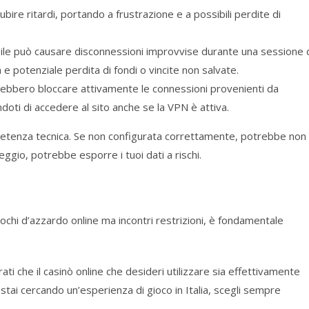
bire ritardi, portando a frustrazione e a possibili perdite di
le può causare disconnessioni improvvise durante una sessione 
e potenziale perdita di fondi o vincite non salvate.
trebbero bloccare attivamente le connessioni provenienti da
doti di accedere al sito anche se la VPN è attiva.
mpetenza tecnica. Se non configurata correttamente, potrebbe non
eggio, potrebbe esporre i tuoi dati a rischi.
giochi d’azzardo online ma incontri restrizioni, è fondamentale
ati che il casinò online che desideri utilizzare sia effettivamente
stai cercando un’esperienza di gioco in Italia, scegli sempre