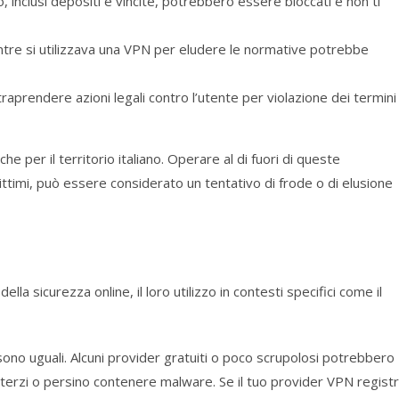
o, inclusi depositi e vincite, potrebbero essere bloccati e non ti
ntre si utilizzava una VPN per eludere le normative potrebbe
traprendere azioni legali contro l’utente per violazione dei termini
 per il territorio italiano. Operare al di fuori di queste
ittimi, può essere considerato un tentativo di frode o di elusione
 sicurezza online, il loro utilizzo in contesti specifici come il
ono uguali. Alcuni provider gratuiti o poco scrupolosi potrebbero
i a terzi o persino contenere malware. Se il tuo provider VPN regist