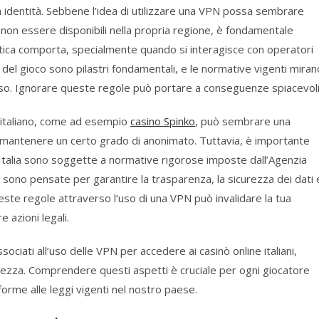
ia identità. Sebbene l’idea di utilizzare una VPN possa sembrare
non essere disponibili nella propria regione, è fondamentale
pratica comporta, specialmente quando si interagisce con operatori
ità del gioco sono pilastri fondamentali, e le normative vigenti miran
lesso. Ignorare queste regole può portare a conseguenze spiacevoli
ne italiano, come ad esempio
casino Spinko
, può sembrare una
r mantenere un certo grado di anonimato. Tuttavia, è importante
n Italia sono soggette a normative rigorose imposte dall’Agenzia
ono pensate per garantire la trasparenza, la sicurezza dei dati 
queste regole attraverso l’uso di una VPN può invalidare la tua
 azioni legali.
sociati all’uso delle VPN per accedere ai casinò online italiani,
curezza. Comprendere questi aspetti è cruciale per ogni giocatore
orme alle leggi vigenti nel nostro paese.