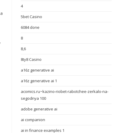
4
ia
5bet Casino
6084 done
8
w
8,6
8ty8 Casino
a16z generative ai
a16z generative ai 1
acomics.ru~kazino-riobet-rabotchee-zerkalo-na-
segodnya 100
adobe generative ai
ai companion
ai in finance examples 1