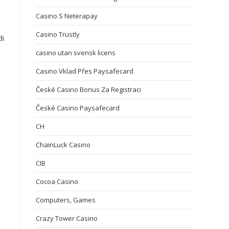
Casino S Neterapay
Casino Trustly
di
casino utan svensk licens
Casino Vklad Přes Paysafecard
České Casino Bonus Za Registraci
České Casino Paysafecard
CH
ChainLuck Casino
CIB
Cocoa Casino
Computers, Games
Crazy Tower Сasino