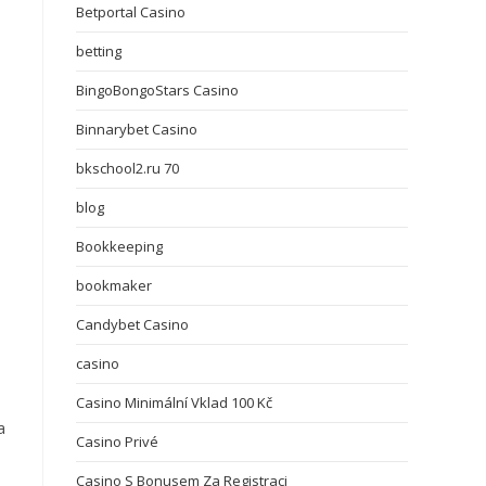
Betportal Casino
betting
BingoBongoStars Casino
Binnarybet Casino
bkschool2.ru 70
blog
Bookkeeping
bookmaker
Candybet Casino
casino
Casino Minimální Vklad 100 Kč
a
Casino Privé
Casino S Bonusem Za Registraci