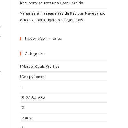
Recuperarse Tras una Gran Pérdida
Varianza en Tragaperras de Rey Sur: Navegando
el Riesgo para Jugadores Argentinos
o
.
Recent Comments
Categories
! Marvel Rivals Pro Tips
e
! Без рубрики
1
10_07_AU_AKS
12
123texts