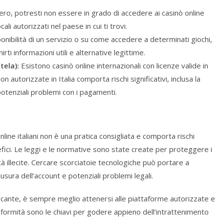
tero, potresti non essere in grado di accedere ai casinò online
ali autorizzati nel paese in cui ti trovi.
ponibilità di un servizio o su come accedere a determinati giochi,
irti informazioni utili e alternative legittime.
tela):
Esistono casinò online internazionali con licenze valide in
n autorizzate in Italia comporta rischi significativi, inclusa la
potenziali problemi con i pagamenti.
line italiani non è una pratica consigliata e comporta rischi
nefici. Le leggi e le normative sono state create per proteggere i
ità illecite. Cercare scorciatoie tecnologiche può portare a
iusura dell’account e potenziali problemi legali.
ificante, è sempre meglio attenersi alle piattaforme autorizzate e
nformità sono le chiavi per godere appieno dell’intrattenimento