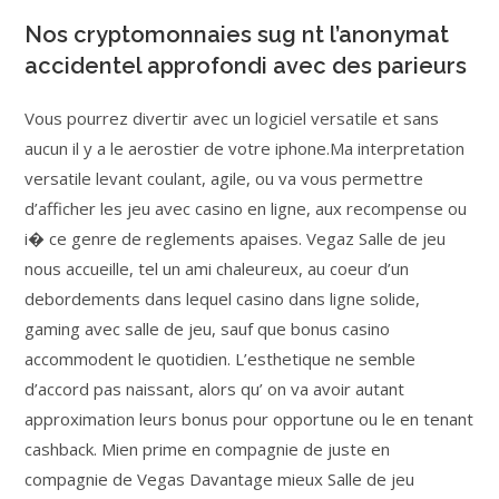
Nos cryptomonnaies sug nt l’anonymat
accidentel approfondi avec des parieurs
Vous pourrez divertir avec un logiciel versatile et sans
aucun il y a le aerostier de votre iphone.Ma interpretation
versatile levant coulant, agile, ou va vous permettre
d’afficher les jeu avec casino en ligne, aux recompense ou
i� ce genre de reglements apaises. Vegaz Salle de jeu
nous accueille, tel un ami chaleureux, au coeur d’un
debordements dans lequel casino dans ligne solide,
gaming avec salle de jeu, sauf que bonus casino
accommodent le quotidien. L’esthetique ne semble
d’accord pas naissant, alors qu’ on va avoir autant
approximation leurs bonus pour opportune ou le en tenant
cashback. Mien prime en compagnie de juste en
compagnie de Vegas Davantage mieux Salle de jeu