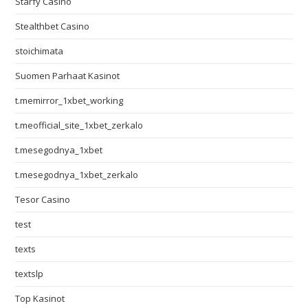
Starfy Casino
Stealthbet Casino
stoichimata
Suomen Parhaat Kasinot
t.memirror_1xbet_working
t.meofficial_site_1xbet_zerkalo
t.mesegodnya_1xbet
t.mesegodnya_1xbet_zerkalo
Tesor Casino
test
texts
textslp
Top Kasinot