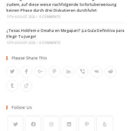
zudem, auf diese weise nachfolgende Sofortuberweisung
keinen Phase durch drei Diskutieren durchfuhrt
10TH AUGUST 2026
/
0 COMMENTS
¿Texas Hold’em o Omaha en Megapari? ¡La Guía Definitiva para
Elegir Tu Juego!
10TH AUGUST 2026
/
0 COMMENTS
Please Share This
Follow Us