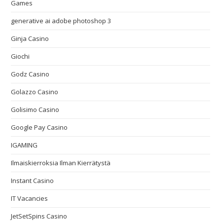
Games
generative ai adobe photoshop 3
Ginja Casino
Giochi
Godz Casino
Golazzo Casino
Golisimo Casino
Google Pay Casino
IGAMING
Ilmaiskierroksia Ilman Kierrätystä
Instant Casino
IT Vacancies
JetSetSpins Casino