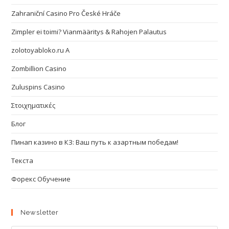
Zahraniční Casino Pro České Hráče
Zimpler ei toimi? Vianmääritys & Rahojen Palautus
zolotoyabloko.ru A
Zombillion Casino
Zuluspins Casino
Στοιχηματικές
Блог
Пинап казино в КЗ: Ваш путь к азартным победам!
Текста
Форекс Обучение
Newsletter