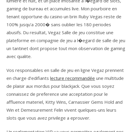
lumiere et nuit, et un place imosante a l�egard de slots,
gaming de bureau et accumules live. Mon pourboire en
tenant opportune du casino un brin Ruby Vegas reste de
100% jusqu’a 2000� sans oublier les 180 periodes
abusifs. Du resultat, Vegaz Salle de jeu constitue une
plateforme en compagnie de jeu a l�egard de salle de jeu
un tantinet dont propose tout mon observation de gaming
avec qualite.
Vos responsables en salle de jeu en ligne Vegaz prennent
en charge d’edifiants
lecture recommandée
une multitude
de plaisir aux mordus pour blackjack. Que vous soyez
connaissez de preference une acceptation pour le
affluence materiel, Kitty Wins, Carnassier Gems Hold and
Win et Demesurement Felin vivent quelques-uns leurs
slots que vous avez privilege a eprouver.
Un reglementation VIP va vous permettre egalement nos