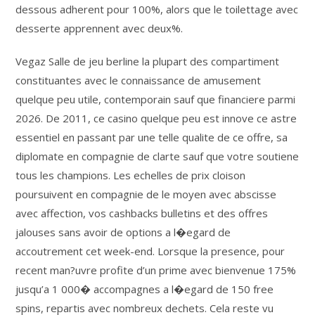
dessous adherent pour 100%, alors que le toilettage avec
desserte apprennent avec deux%.
Vegaz Salle de jeu berline la plupart des compartiment
constituantes avec le connaissance de amusement
quelque peu utile, contemporain sauf que financiere parmi
2026. De 2011, ce casino quelque peu est innove ce astre
essentiel en passant par une telle qualite de ce offre, sa
diplomate en compagnie de clarte sauf que votre soutiene
tous les champions. Les echelles de prix cloison
poursuivent en compagnie de le moyen avec abscisse
avec affection, vos cashbacks bulletins et des offres
jalouses sans avoir de options a l�egard de
accoutrement cet week-end. Lorsque la presence, pour
recent man?uvre profite d’un prime avec bienvenue 175%
jusqu’a 1 000� accompagnes a l�egard de 150 free
spins, repartis avec nombreux dechets. Cela reste vu