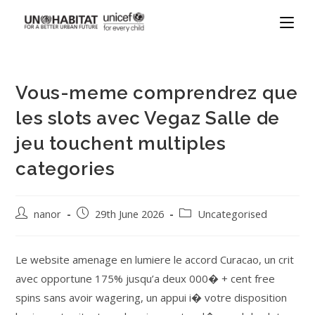
Vous-meme comprendrez que
les slots avec Vegaz Salle de
jeu touchent multiples
categories
nanor
29th June 2026
Uncategorised
Le website amenage en lumiere le accord Curacao, un crit
avec opportune 175% jusqu’a deux 000� + cent free
spins sans avoir wagering, un appui i� votre disposition