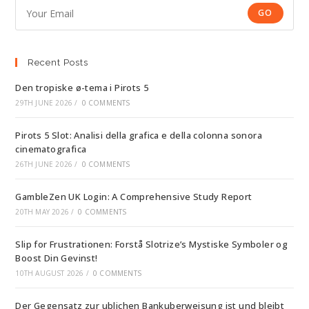
GO
Recent Posts
Den tropiske ø-tema i Pirots 5
29TH JUNE 2026
/
0 COMMENTS
Pirots 5 Slot: Analisi della grafica e della colonna sonora
cinematografica
26TH JUNE 2026
/
0 COMMENTS
GambleZen UK Login: A Comprehensive Study Report
20TH MAY 2026
/
0 COMMENTS
Slip for Frustrationen: Forstå Slotrize’s Mystiske Symboler og
Boost Din Gevinst!
10TH AUGUST 2026
/
0 COMMENTS
Der Gegensatz zur ublichen Bankuberweisung ist und bleibt