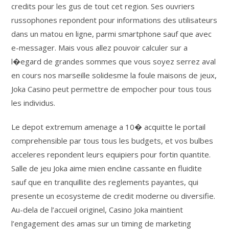
credits pour les gus de tout cet region. Ses ouvriers
russophones repondent pour informations des utilisateurs
dans un matou en ligne, parmi smartphone sauf que avec
e-messager. Mais vous allez pouvoir calculer sur a
l�egard de grandes sommes que vous soyez serrez aval
en cours nos marseille solidesme la foule maisons de jeux,
Joka Casino peut permettre de empocher pour tous tous
les individus.
Le depot extremum amenage a 10� acquitte le portail
comprehensible par tous tous les budgets, et vos bulbes
acceleres repondent leurs equipiers pour fortin quantite.
Salle de jeu Joka aime mien encline cassante en fluidite
sauf que en tranquillite des reglements payantes, qui
presente un ecosysteme de credit moderne ou diversifie.
Au-dela de l’accueil originel, Casino Joka maintient
l’engagement des amas sur un timing de marketing