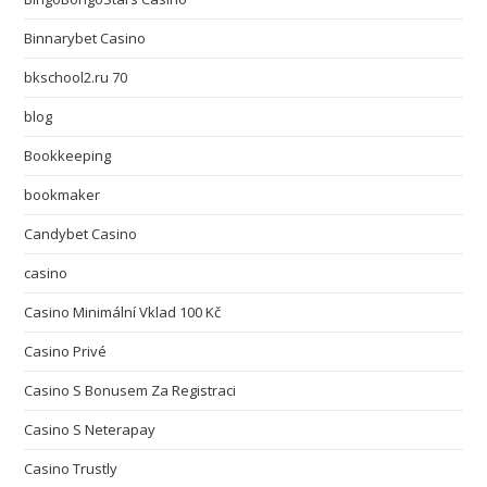
Binnarybet Casino
bkschool2.ru 70
blog
Bookkeeping
bookmaker
Candybet Casino
casino
Casino Minimální Vklad 100 Kč
Casino Privé
Casino S Bonusem Za Registraci
Casino S Neterapay
Casino Trustly