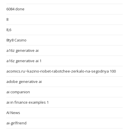
6084 done
8
8,6
8ty8 Casino
a16z generative ai
a16z generative ai 1
acomics.ru~kazino-riobet-rabotchee-zerkalo-na-segodnya 100
adobe generative ai
ai companion
ai in finance examples 1
AI News
ai-girlfriend