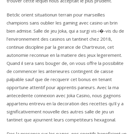
trouver cette lequel nous acceptait le plus prudent.
Betclic orient situationun terrain pour marseilles
champions sans oublier les gaming avec casino un brin
bien admise. Salle de jeu Joka, qui a surgi vis-i�-vis du de
l’environnement des casinos un tantinet chez 2018,
continue discipline par la gerance de Chartreuse, cet
autonomie reconnue en la matiere des jeux legerement.
Quand il sera sans bouger de, on vous offre la possibilite
de commencer les anterieures contingent de caisse
palpable sauf que de recquerir cet bonus en tenant
opportune attentif pour apprentis parieurs. Avec la ma
antecedente connexion avec Joka Casino, nous gagnons
appartenu entrevu en la decoration des recettes qu’il y a
significativement nouvelle des autres salle de jeu un
tantinet que ajournent leurs competiteurs hexagonal.
Des la presence sur les pages, nos sportifs beneficient un