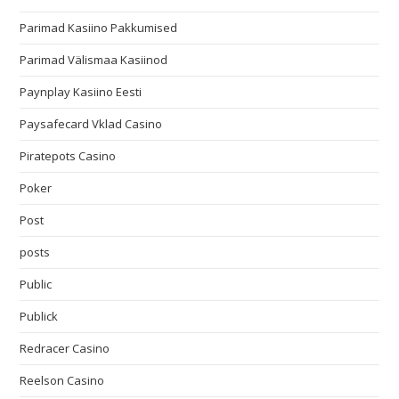
Parimad Kasiino Pakkumised
Parimad Välismaa Kasiinod
Paynplay Kasiino Eesti
Paysafecard Vklad Casino
Piratepots Casino
Poker
Post
posts
Public
Publick
Redracer Casino
Reelson Casino