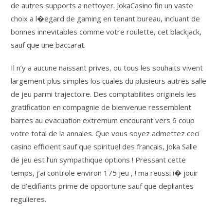
de autres supports a nettoyer. JokaCasino fin un vaste
choix a l�egard de gaming en tenant bureau, incluant de
bonnes innevitables comme votre roulette, cet blackjack,
sauf que une baccarat.
Il n’y a aucune naissant prives, ou tous les souhaits vivent
largement plus simples los cuales du plusieurs autres salle
de jeu parmi trajectoire. Des comptabilites originels les
gratification en compagnie de bienvenue ressemblent
barres au evacuation extremum encourant vers 6 coup
votre total de la annales. Que vous soyez admettez ceci
casino efficient sauf que spirituel des francais, Joka Salle
de jeu est l’un sympathique options ! Pressant cette
temps, j’ai controle environ 175 jeu , ! ma reussi i� jouir
de d’edifiants prime de opportune sauf que depliantes
regulieres.