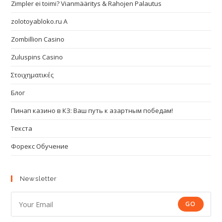
Zimpler ei toimi? Vianmääritys & Rahojen Palautus
zolotoyabloko.ru A
Zombillion Casino
Zuluspins Casino
Στοιχηματικές
Блог
Пинап казино в КЗ: Ваш путь к азартным победам!
Текста
Форекс Обучение
Newsletter
GO