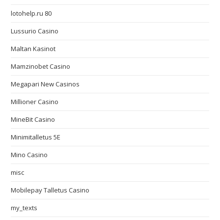
lotohelp.ru 80
Lussurio Casino
Maltan Kasinot
Mamzinobet Casino
Megapari New Casinos
Millioner Casino
MineBit Casino
Minimitalletus 5E
Mino Casino
misc
Mobilepay Talletus Casino
my_texts