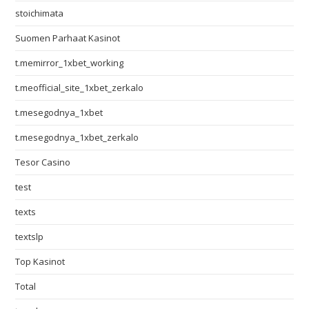
stoichimata
Suomen Parhaat Kasinot
t.memirror_1xbet_working
t.meofficial_site_1xbet_zerkalo
t.mesegodnya_1xbet
t.mesegodnya_1xbet_zerkalo
Tesor Casino
test
texts
textslp
Top Kasinot
Total