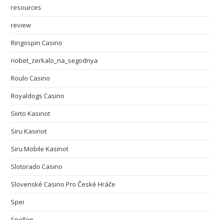
resources
review
Ringospin Casino
riobet_zerkalo_na_segodnya
Roulo Casino
Royaldogs Casino
Siirto Kasinot
Siru Kasinot
Siru Mobile Kasinot
Slotorado Casino
Slovenské Casino Pro České Hráče
Spei
Spellen