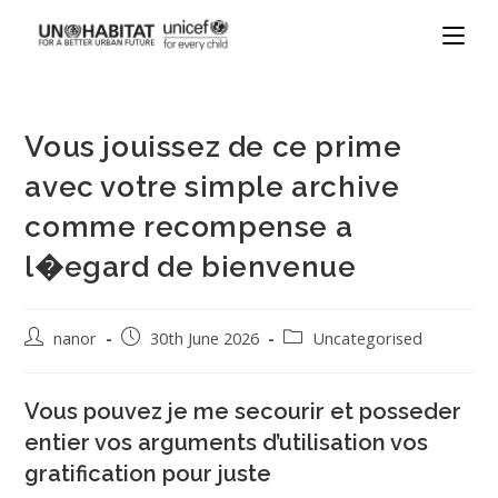
Vous jouissez de ce prime
avec votre simple archive
comme recompense a
l�egard de bienvenue
nanor
30th June 2026
Uncategorised
Vous pouvez je me secourir et posseder
entier vos arguments d’utilisation vos
gratification pour juste