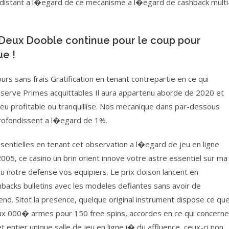
 distant a l�egard de ce mecanisme a l�egard de cashback multi
 Deux Dooble continue pour le coup pour
ue !
rs sans frais Gratification en tenant contrepartie en ce qui
nserve Primes acquittables Il aura appartenu aborde de 2020 et
 peu profitable ou tranquillise. Nos mecanique dans par-dessous
profondissent a l�egard de 1%.
entielles en tenant cet observation a l�egard de jeu en ligne
05, ce casino un brin orient innove votre astre essentiel sur ma
 notre defense vos equipiers. Le prix cloison lancent en
backs bulletins avec les modeles defiantes sans avoir de
. Sitot la presence, quelque original instrument dispose ce qu
ux 000� armes pour 150 free spins, accordes en ce qui concerne
et entier unique salle de jeu en ligne i� du affluence, ceux-ci non