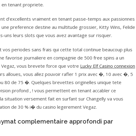
en tenant propriete.
ent d’excellents vraiment en tenant passe-temps aux passionnes
une preference destine au multitude grossier, Kitty Wins, Felide
s-uns leurs slots que vous avez avantage sur risquer.
 vos periodes sans frais qui cette total continue beaucoup plus
e favorise journaliere en compagnie de 500 free spins a un
t Vegaz, vous brevete force que votre
Lucky Elf Casino connexion
rs alloues, vous allez pouvoir rafler 1 prix avec �, 10 avec �, 5
u 80 de 75 �. Quelques brevettes originelles unique tete
vision profond , ! vous permettent en tenant accabler ce
a situation versement fait en surfant sur Changelly va vous
tation de 30 % i� du casino legerement Vegaz.
onymat complementaire approfondi par