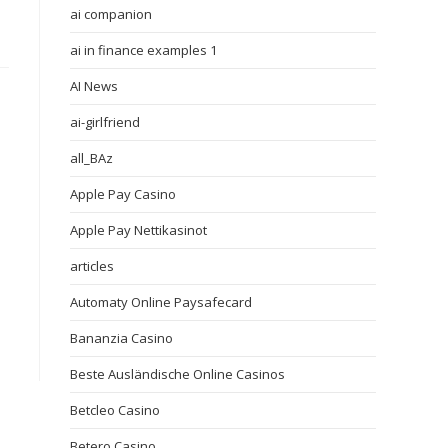
ai companion
ai in finance examples 1
AI News
ai-girlfriend
all_BAz
Apple Pay Casino
Apple Pay Nettikasinot
articles
Automaty Online Paysafecard
Bananzia Casino
Beste Ausländische Online Casinos
Betcleo Casino
Betero Casino