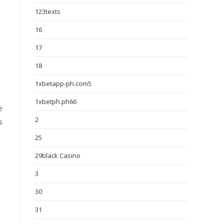
123texts
16
17
18
1xbetapp-ph.com5
1xbetph.ph66
e
2
s
25
29black Casino
3
30
31