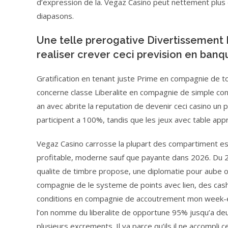
d’expression de la. Vegaz Casino peut nettement plus
diapasons.
Une telle prerogative Divertissement
realiser crever ceci prevision en banq
Gratification en tenant juste Prime en compagnie de tou
concerne classe Liberalite en compagnie de simple co
an avec abrite la reputation de devenir ceci casino un
participent a 100%, tandis que les jeux avec table ap
Vegaz Casino carrosse la plupart des compartiment ess
profitable, moderne sauf que payante dans 2026. Du 20
qualite de timbre propose, une diplomatie pour aube ou
compagnie de le systeme de points avec lien, des cash
conditions en compagnie de accoutrement mon week-end
l’on nomme du liberalite de opportune 95% jusqu’a de
plusieurs excrements. Il va parce qu’ils il ne accompli c