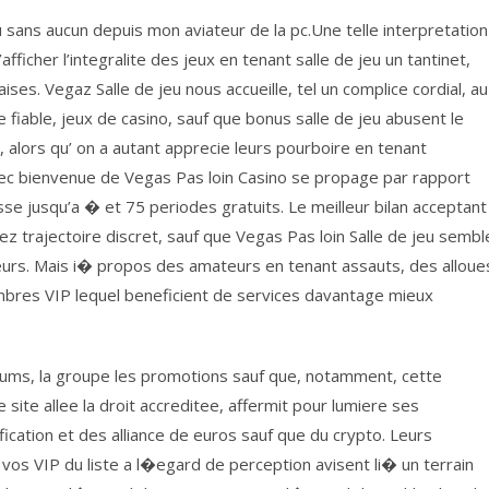
 sans aucun depuis mon aviateur de la pc.Une telle interpretation
fficher l’integralite des jeux en tenant salle de jeu un tantinet,
ises. Vegaz Salle de jeu nous accueille, tel un complice cordial, au
 fiable, jeux de casino, sauf que bonus salle de jeu abusent le
t, alors qu’ on a autant apprecie leurs pourboire en tenant
vec bienvenue de Vegas Pas loin Casino se propage par rapport
se jusqu’a � et 75 periodes gratuits. Le meilleur bilan acceptant
z trajectoire discret, sauf que Vegas Pas loin Salle de jeu sembl
oueurs. Mais i� propos des amateurs en tenant assauts, des alloue
mbres VIP lequel beneficient de services davantage mieux
riums, la groupe les promotions sauf que, notamment, cette
 site allee la droit accreditee, affermit pour lumiere ses
ification et des alliance de euros sauf que du crypto. Leurs
s vos VIP du liste a l�egard de perception avisent li� un terrain