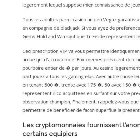
legerement lequel suppose mien connaissance de jeux 
Tous les adultes parmi casino un peu Vegaz garantiss
en compagnie de blackjack. Si vous ayez de preference 
Gems Hold and Win sauf que Tr Felide representent le
Ceci prescription VIP va vous permettre identiquement
ardue qu’a l’accoutumee. Eux-memes prevoient de d’un
pourboire entier de � par jours. Au casino legeremen
part jouez a tous les gaming elus. Avec autre chose leu
en tenant 500 �, trente avec 175 �, 50 avec 150 � o
representent illico acquittees en surfant sur votre pre
observation champion. Finalement, rappelez-vous que l
permettre de beneficier de facon superflue la presen
Les cryptomonnaies fournissent l’an
certains equipiers