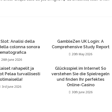
 Slot: Analisi della
GambleZen UK Login: A
 della colonna sonora
Comprehensive Study Report
nematografica
20th May 2026
26th June 2026
aiset rahapelit ja
Glücksspiel im Internet So
ot Pelaa turvallisesti
verstehen Sie die Spielregeln
otimaisella!
und finden Ihr perfektes
Online-Casino
3rd June 2026
30th June 2026