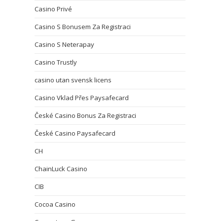
Casino Privé
Casino S Bonusem Za Registraci
Casino S Neterapay
Casino Trustly
casino utan svensk licens
Casino Vklad Přes Paysafecard
České Casino Bonus Za Registraci
České Casino Paysafecard
CH
ChainLuck Casino
CIB
Cocoa Casino