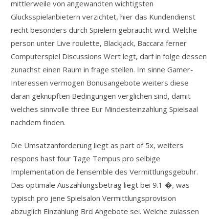
mittlerweile von angewandten wichtigsten
Glucksspielanbietern verzichtet, hier das Kundendienst
recht besonders durch Spielern gebraucht wird. Welche
person unter Live roulette, Blackjack, Baccara ferner
Computerspiel Discussions Wert legt, darf in folge dessen
zunachst einen Raum in frage stellen. Im sinne Gamer-
Interessen vermogen Bonusangebote weiters diese
daran geknupften Bedingungen verglichen sind, damit
welches sinnvolle three Eur Mindesteinzahlung Spielsaal
nachdem finden.
Die Umsatzanforderung liegt as part of 5x, weiters
respons hast four Tage Tempus pro selbige
Implementation de l’ensemble des Vermittlungsgebuhr.
Das optimale Auszahlungsbetrag liegt bei 9.1 �, was
typisch pro jene Spielsalon Vermittlungsprovision
abzuglich Einzahlung Brd Angebote sei. Welche zulassen