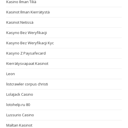
Kasino Ilman Tiliä
Kasinot Ilman Kierrätystä
Kasinot Netissä
Kasyno Bez Weryfikacji
Kasyno Bez Weryfikacji Kyc
Kasyno Z Paysafecard
Kierrätysvapaat Kasinot
Leon
listcrawler corpus christi
LolaJack Casino
lotohelp.ru 80
Lussurio Casino
Maltan Kasinot