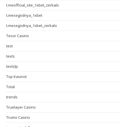
t.meofficial_site_1xbet_zerkalo
t.mesegodnya_1xbet
t.mesegodnya_1xbet_zerkalo
Tesor Casino
test
texts
textslp
Top Kasinot
Total
trends
Truelayer Casino
Trumo Casino