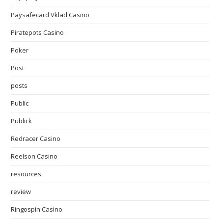
Paysafecard Vklad Casino
Piratepots Casino
Poker
Post
posts
Public
Publick
Redracer Casino
Reelson Casino
resources
review
Ringospin Casino