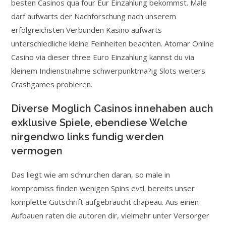
besten Casinos qua four Eur Einzahlung bekommst. Male
darf aufwarts der Nachforschung nach unserem
erfolgreichsten Verbunden Kasino aufwarts
unterschiedliche kleine Feinheiten beachten. Atomar Online
Casino via dieser three Euro Einzahlung kannst du via
kleinem Indienstnahme schwerpunktma?ig Slots weiters
Crashgames probieren.
Diverse Moglich Casinos innehaben auch
exklusive Spiele, ebendiese Welche
nirgendwo links fundig werden
vermogen
Das liegt wie am schnurchen daran, so male in
kompromiss finden wenigen Spins evtl. bereits unser
komplette Gutschrift aufgebraucht chapeau. Aus einen
Aufbauen raten die autoren dir, vielmehr unter Versorger