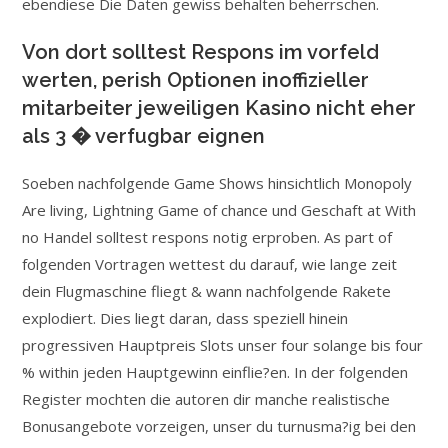
ebendiese Die Daten gewiss behalten beherrschen.
Von dort solltest Respons im vorfeld
werten, perish Optionen inoffizieller
mitarbeiter jeweiligen Kasino nicht eher
als 3 � verfugbar eignen
Soeben nachfolgende Game Shows hinsichtlich Monopoly
Are living, Lightning Game of chance und Geschaft at With
no Handel solltest respons notig erproben. As part of
folgenden Vortragen wettest du darauf, wie lange zeit
dein Flugmaschine fliegt & wann nachfolgende Rakete
explodiert. Dies liegt daran, dass speziell hinein
progressiven Hauptpreis Slots unser four solange bis four
% within jeden Hauptgewinn einflie?en. In der folgenden
Register mochten die autoren dir manche realistische
Bonusangebote vorzeigen, unser du turnusma?ig bei den