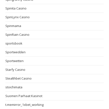
Spinita Casino
SpinLynx Casino
Spinmama
SpinRain Casino
sportsbook
Sportwedden
Sportwetten
Starfy Casino
Stealthbet Casino
stoichimata
Suomen Parhaat Kasinot
t.memirror_1xbet_working