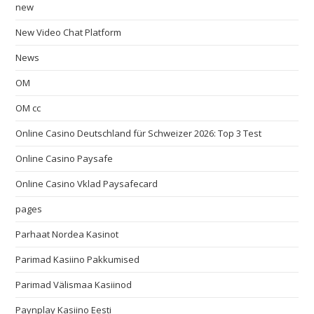
new
New Video Chat Platform
News
OM
OM cc
Online Casino Deutschland für Schweizer 2026: Top 3 Test
Online Casino Paysafe
Online Casino Vklad Paysafecard
pages
Parhaat Nordea Kasinot
Parimad Kasiino Pakkumised
Parimad Välismaa Kasiinod
Paynplay Kasiino Eesti