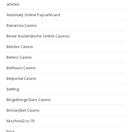
articles
Automaty Online Paysafecard
Bananzia Casino
Beste Ausländische Online Casinos
Betcleo Casino
Betero Casino
Betfouru Casino
Betportal Casino
betting
BingoBongoStars Casino
Binnarybet Casino
bkschool2.ru 70
blog