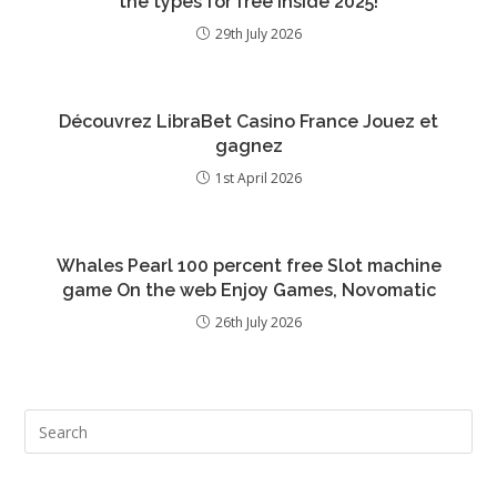
the types for free inside 2025!
29th July 2026
Découvrez LibraBet Casino France Jouez et
gagnez
1st April 2026
Whales Pearl 100 percent free Slot machine
game On the web Enjoy Games, Novomatic
26th July 2026