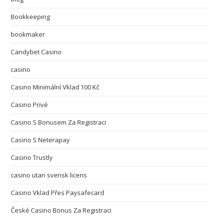
Bookkeeping
bookmaker
Candybet Casino
casino
Casino Minimální Vklad 100 Kč
Casino Privé
Casino S Bonusem Za Registraci
Casino S Neterapay
Casino Trustly
casino utan svensk licens
Casino Vklad Přes Paysafecard
České Casino Bonus Za Registraci