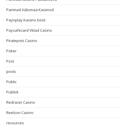
Parimad Välismaa Kasiinod
Paynplay Kasiino Eesti
Paysafecard Vklad Casino
Piratepots Casino
Poker
Post
posts
Public
Publick
Redracer Casino
Reelson Casino
resources