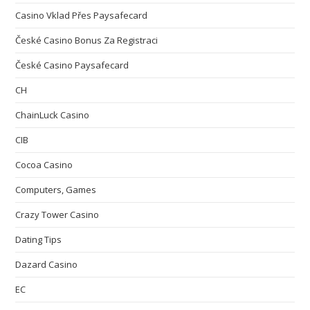
Casino Vklad Přes Paysafecard
České Casino Bonus Za Registraci
České Casino Paysafecard
CH
ChainLuck Casino
CIB
Cocoa Casino
Computers, Games
Crazy Tower Сasino
Dating Tips
Dazard Casino
EC