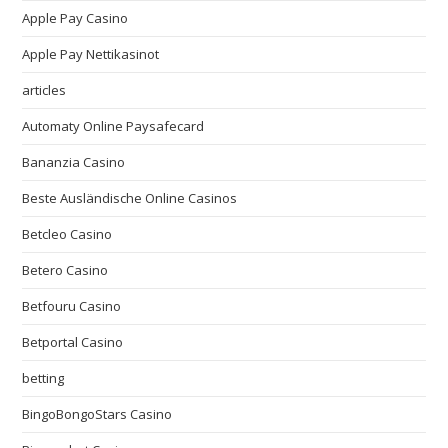
Apple Pay Casino
Apple Pay Nettikasinot
articles
Automaty Online Paysafecard
Bananzia Casino
Beste Ausländische Online Casinos
Betcleo Casino
Betero Casino
Betfouru Casino
Betportal Casino
betting
BingoBongoStars Casino