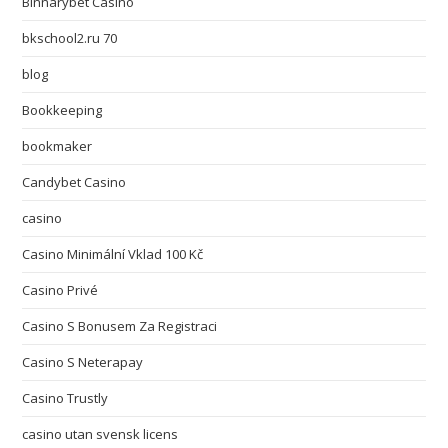
Binnarybet Casino
bkschool2.ru 70
blog
Bookkeeping
bookmaker
Candybet Casino
casino
Casino Minimální Vklad 100 Kč
Casino Privé
Casino S Bonusem Za Registraci
Casino S Neterapay
Casino Trustly
casino utan svensk licens