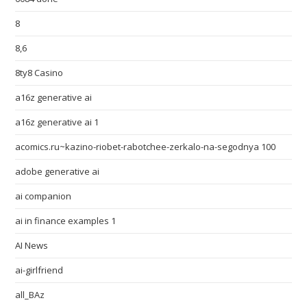
8
8,6
8ty8 Casino
a16z generative ai
a16z generative ai 1
acomics.ru~kazino-riobet-rabotchee-zerkalo-na-segodnya 100
adobe generative ai
ai companion
ai in finance examples 1
AI News
ai-girlfriend
all_BAz