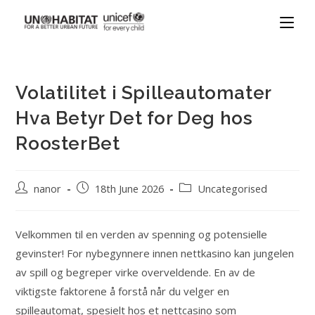
Volatilitet i Spilleautomater
Hva Betyr Det for Deg hos
RoosterBet
nanor
18th June 2026
Uncategorised
Velkommen til en verden av spenning og potensielle
gevinster! For nybegynnere innen nettkasino kan jungelen
av spill og begreper virke overveldende. En av de
viktigste faktorene å forstå når du velger en
spilleautomat, spesielt hos et nettcasino som