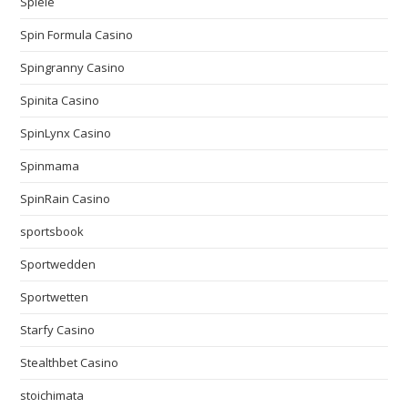
Spiele
Spin Formula Casino
Spingranny Casino
Spinita Casino
SpinLynx Casino
Spinmama
SpinRain Casino
sportsbook
Sportwedden
Sportwetten
Starfy Casino
Stealthbet Casino
stoichimata