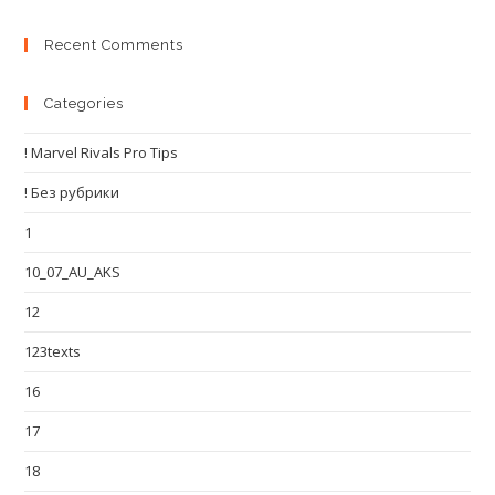
Recent Comments
Categories
! Marvel Rivals Pro Tips
! Без рубрики
1
10_07_AU_AKS
12
123texts
16
17
18