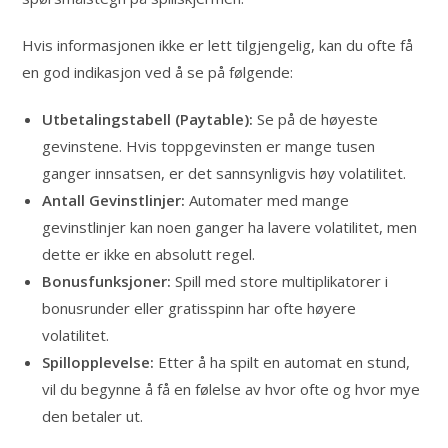
Hvis informasjonen ikke er lett tilgjengelig, kan du ofte få
en god indikasjon ved å se på følgende:
Utbetalingstabell (Paytable):
Se på de høyeste
gevinstene. Hvis toppgevinsten er mange tusen
ganger innsatsen, er det sannsynligvis høy volatilitet.
Antall Gevinstlinjer:
Automater med mange
gevinstlinjer kan noen ganger ha lavere volatilitet, men
dette er ikke en absolutt regel.
Bonusfunksjoner:
Spill med store multiplikatorer i
bonusrunder eller gratisspinn har ofte høyere
volatilitet.
Spillopplevelse:
Etter å ha spilt en automat en stund,
vil du begynne å få en følelse av hvor ofte og hvor mye
den betaler ut.