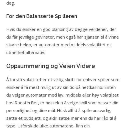
deg.
For den Balanserte Spilleren
Hvis du ønsker en god blanding av begge verdener, der
du får jevnlige gevinster, men også har sjansen til å vinne
større beløp, er automater med middels volatilitet et
utmerket alternativ.
Oppsummering og Veien Videre
Å forstå volatilitet er et viktig skritt for enhver spiller som
ønsker å få mest mulig ut av sin tid på nettkasino. Enten
du velger automater med lav, middels eller høy volatilitet
hos RoosterBet, er nøkkelen å velge spill som passer din
personlighet og dine mål. Husk alltid å spille ansvarlig,
sette et budsjett, og aldri satse mer enn du har råd til å
tape. Utforsk de ulike automatene, finn din