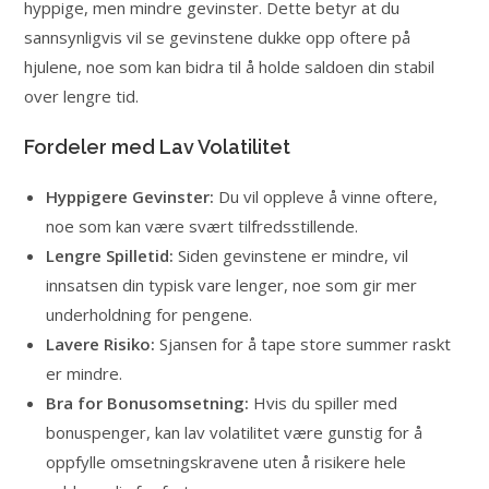
hyppige, men mindre gevinster. Dette betyr at du
sannsynligvis vil se gevinstene dukke opp oftere på
hjulene, noe som kan bidra til å holde saldoen din stabil
over lengre tid.
Fordeler med Lav Volatilitet
Hyppigere Gevinster:
Du vil oppleve å vinne oftere,
noe som kan være svært tilfredsstillende.
Lengre Spilletid:
Siden gevinstene er mindre, vil
innsatsen din typisk vare lenger, noe som gir mer
underholdning for pengene.
Lavere Risiko:
Sjansen for å tape store summer raskt
er mindre.
Bra for Bonusomsetning:
Hvis du spiller med
bonuspenger, kan lav volatilitet være gunstig for å
oppfylle omsetningskravene uten å risikere hele