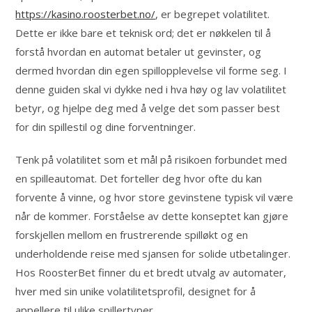
https://kasino.roosterbet.no/
, er begrepet volatilitet.
Dette er ikke bare et teknisk ord; det er nøkkelen til å
forstå hvordan en automat betaler ut gevinster, og
dermed hvordan din egen spillopplevelse vil forme seg. I
denne guiden skal vi dykke ned i hva høy og lav volatilitet
betyr, og hjelpe deg med å velge det som passer best
for din spillestil og dine forventninger.
Tenk på volatilitet som et mål på risikoen forbundet med
en spilleautomat. Det forteller deg hvor ofte du kan
forvente å vinne, og hvor store gevinstene typisk vil være
når de kommer. Forståelse av dette konseptet kan gjøre
forskjellen mellom en frustrerende spilløkt og en
underholdende reise med sjansen for solide utbetalinger.
Hos RoosterBet finner du et bredt utvalg av automater,
hver med sin unike volatilitetsprofil, designet for å
appellere til ulike spillertyper.