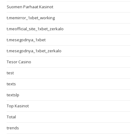
Suomen Parhaat Kasinot
t.memirror_1xbet_working
t.meofficial_site_1xbet_zerkalo
t.mesegodnya_1xbet
t.mesegodnya_1xbet_zerkalo
Tesor Casino
test
texts
textslp
Top Kasinot
Total
trends