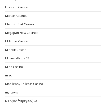
Lussurio Casino
Maltan Kasinot
Mamzinobet Casino
Megapari New Casinos
Millioner Casino
MineBit Casino
Minimitalletus 5E
Mino Casino
misc
Mobilepay Talletus Casino
my_texts
N1 Αξιολόγηση Καζίνο