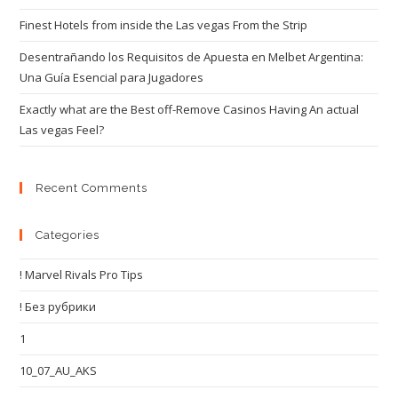
Finest Hotels from inside the Las vegas From the Strip
Desentrañando los Requisitos de Apuesta en Melbet Argentina:
Una Guía Esencial para Jugadores
Exactly what are the Best off-Remove Casinos Having An actual
Las vegas Feel?
Recent Comments
Categories
! Marvel Rivals Pro Tips
! Без рубрики
1
10_07_AU_AKS