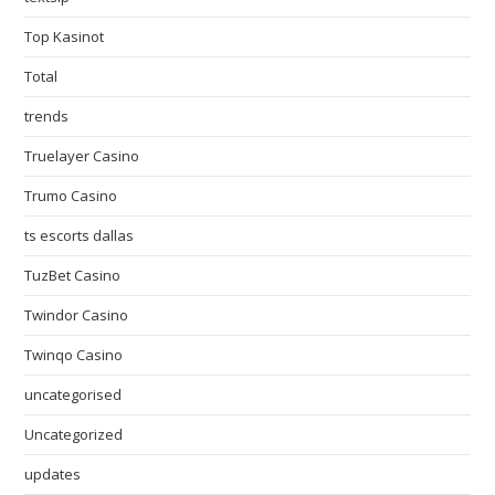
Top Kasinot
Total
trends
Truelayer Casino
Trumo Casino
ts escorts dallas
TuzBet Casino
Twindor Casino
Twinqo Casino
uncategorised
Uncategorized
updates