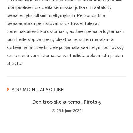
monipuolisempia pelikokemuksia, jotka on räätälöity
pelaajien yksilöllisiin mieltymyksiin. Personointi ja
pelaajadataan perustuvat suositukset tulevat
todennäköisesti korostumaan, auttaen pelaajia löytämään
juuri heille sopivat pelit, olivatpa ne sitten matalan tai
korkean volatiliteetin pelejä. Samalla sääntelyn rooli pysyy
keskeisenä varmistamassa vastuullista pelaamista ja alan
eheyttä.
YOU MIGHT ALSO LIKE
Den tropiske ø-tema i Pirots 5
29th June 2026