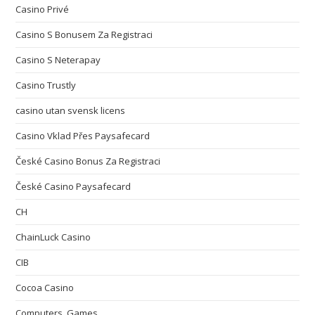
Casino Privé
Casino S Bonusem Za Registraci
Casino S Neterapay
Casino Trustly
casino utan svensk licens
Casino Vklad Přes Paysafecard
České Casino Bonus Za Registraci
České Casino Paysafecard
CH
ChainLuck Casino
CIB
Cocoa Casino
Computers, Games