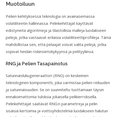
Muotoiluun
Pelien kehityksessä teknologia on avainasemassa
volatiliteetin hallinnassa. Pelinkehittäjät käyttävät
edistyneitä algoritmeja ja tilastollisia malleja luodakseen
pelejä, jotka vastaavat erilaisia volatiliteettiprofiileja. Tämä
mahdollistaa sen, että pelaajat voivat valita pelejä, jotka
sopivat heidän riskinsietokykyynsä ja pelityyliinsä.
RNG ja Pelien Tasapainotus
Satunnaislukugeneraattori (RNG) on keskeinen
teknologinen komponentti, joka varmistaa pelien reiluuden
ja satunnaisuuden. Se on suunniteltu tuottamaan täysin
ennakoimattomia tuloksia jokaisella pelikierroksella.
Pelinkehittäjät säätävät RNG:n parametreja ja pelin
sisäisiä kertoimia ja voittoyhdistelmiä luodakseen halutun