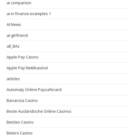
ai companion
ai in finance examples 1
AI News
ai-girlfriend
all_BAz
Apple Pay Casino
Apple Pay Nettikasinot
articles
Automaty Online Paysafecard
Bananzia Casino
Beste Ausländische Online Casinos
Betcleo Casino
Betero Casino