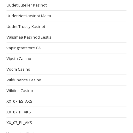
Uudet Euteller Kasinot
Uudet Nettikasinot Malta
Uudet Trustly Kasinot
Välismaa Kasiinod Eestis
vapingcartstore CA
Vipsta Casino
Voom Casino
WildChance Casino
Wildies Casino
XX_07_ES_AKS
XX_07_IT_AKS
XX_07_PL_AKS