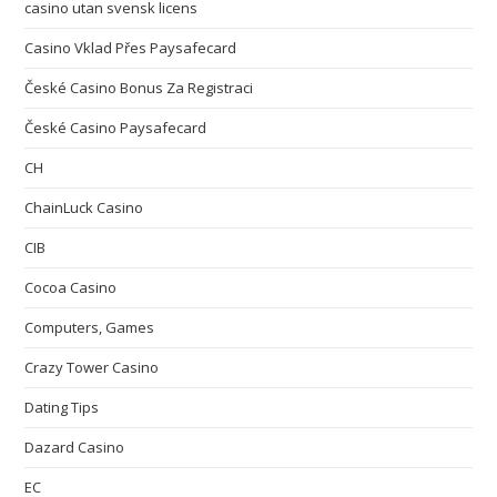
casino utan svensk licens
Casino Vklad Přes Paysafecard
České Casino Bonus Za Registraci
České Casino Paysafecard
CH
ChainLuck Casino
CIB
Cocoa Casino
Computers, Games
Crazy Tower Сasino
Dating Tips
Dazard Casino
EC