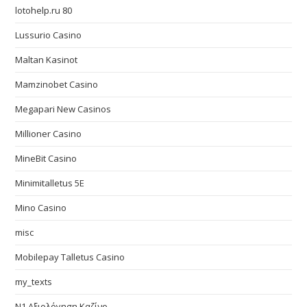
lotohelp.ru 80
Lussurio Casino
Maltan Kasinot
Mamzinobet Casino
Megapari New Casinos
Millioner Casino
MineBit Casino
Minimitalletus 5E
Mino Casino
misc
Mobilepay Talletus Casino
my_texts
N1 Αξιολόγηση Καζίνο