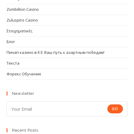
Zombillion Casino
Zuluspins Casino
Στοιχηματικές
Блог
Пинап казино в КЗ: Ваш путь к азартным победам!
Текста
Форекс Обучение
Newsletter
GO
Recent Posts