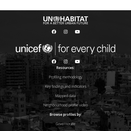
Resources:
Profiling methodology
Key findings and indicators
Mapped data
Neighbourhood profile video
Browse profiles by:
Governorate