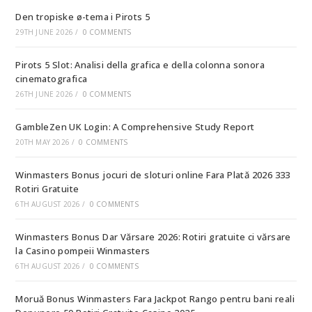
Den tropiske ø-tema i Pirots 5
29TH JUNE 2026
/
0 COMMENTS
Pirots 5 Slot: Analisi della grafica e della colonna sonora
cinematografica
26TH JUNE 2026
/
0 COMMENTS
GambleZen UK Login: A Comprehensive Study Report
20TH MAY 2026
/
0 COMMENTS
Winmasters Bonus jocuri de sloturi online Fara Plată 2026 333
Rotiri Gratuite
6TH AUGUST 2026
/
0 COMMENTS
Winmasters Bonus Dar Vărsare 2026: Rotiri gratuite ci vărsare
la Casino pompeii Winmasters
6TH AUGUST 2026
/
0 COMMENTS
Moruă Bonus Winmasters Fara Jackpot Rango pentru bani reali