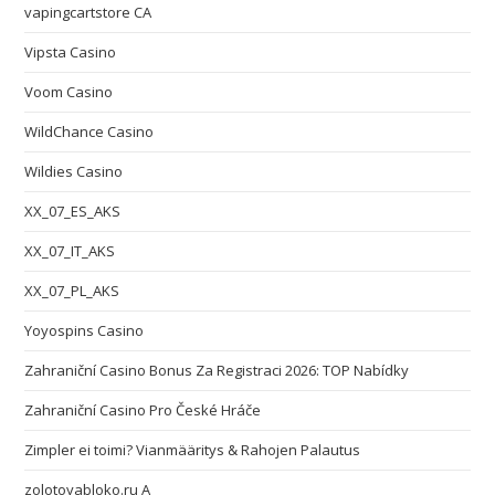
vapingcartstore CA
Vipsta Casino
Voom Casino
WildChance Casino
Wildies Casino
XX_07_ES_AKS
XX_07_IT_AKS
XX_07_PL_AKS
Yoyospins Casino
Zahraniční Casino Bonus Za Registraci 2026: TOP Nabídky
Zahraniční Casino Pro České Hráče
Zimpler ei toimi? Vianmääritys & Rahojen Palautus
zolotoyabloko.ru A