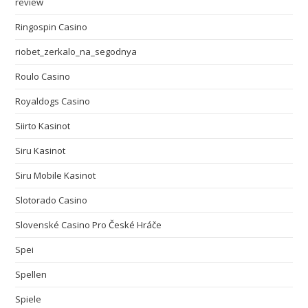
review
Ringospin Casino
riobet_zerkalo_na_segodnya
Roulo Casino
Royaldogs Casino
Siirto Kasinot
Siru Kasinot
Siru Mobile Kasinot
Slotorado Casino
Slovenské Casino Pro České Hráče
Spei
Spellen
Spiele