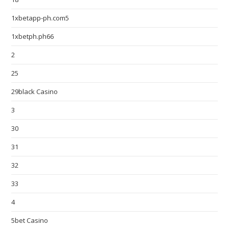
1xbetapp-ph.com5
1xbetph.ph66
2
25
29black Casino
3
30
31
32
33
4
5bet Casino