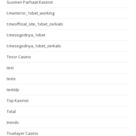
Suomen Parhaat Kasinot
t.memirror_1xbet_working
t.meofficial_site_1xbet_zerkalo
t.mesegodnya_1xbet
t.mesegodnya_1xbet_zerkalo
Tesor Casino
test
texts
textslp
Top Kasinot
Total
trends
Truelayer Casino