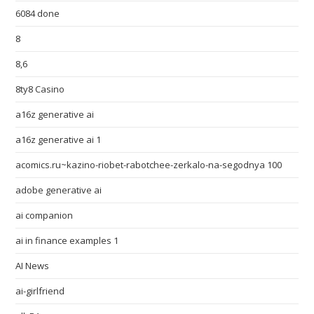
6084 done
8
8,6
8ty8 Casino
a16z generative ai
a16z generative ai 1
acomics.ru~kazino-riobet-rabotchee-zerkalo-na-segodnya 100
adobe generative ai
ai companion
ai in finance examples 1
AI News
ai-girlfriend