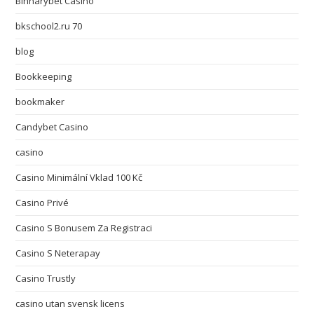
Binnarybet Casino
bkschool2.ru 70
blog
Bookkeeping
bookmaker
Candybet Casino
casino
Casino Minimální Vklad 100 Kč
Casino Privé
Casino S Bonusem Za Registraci
Casino S Neterapay
Casino Trustly
casino utan svensk licens