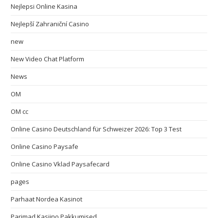
Nejlepsi Online Kasina
Nejlepší Zahraniční Casino
new
New Video Chat Platform
News
OM
OM cc
Online Casino Deutschland für Schweizer 2026: Top 3 Test
Online Casino Paysafe
Online Casino Vklad Paysafecard
pages
Parhaat Nordea Kasinot
Parimad Kasiino Pakkumised