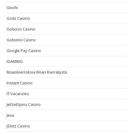
Giochi
Godz Casino
Golazzo Casino
Golisimo Casino
Google Pay Casino
IGAMING
Ilmaiskierroksia Ilman Kierrätystä
Instant Casino
IT Vacancies
JetSetSpins Casino
Jeux
JSlotz Casino