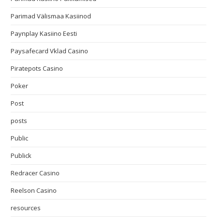
Parimad Välismaa Kasiinod
Paynplay Kasiino Eesti
Paysafecard Vklad Casino
Piratepots Casino
Poker
Post
posts
Public
Publick
Redracer Casino
Reelson Casino
resources