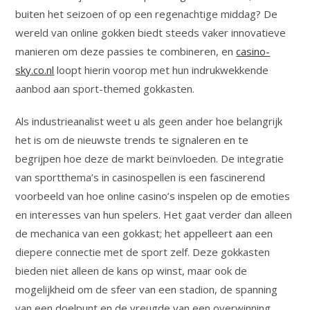
buiten het seizoen of op een regenachtige middag? De
wereld van online gokken biedt steeds vaker innovatieve
manieren om deze passies te combineren, en
casino-
sky.co.nl
loopt hierin voorop met hun indrukwekkende
aanbod aan sport-themed gokkasten.
Als industrieanalist weet u als geen ander hoe belangrijk
het is om de nieuwste trends te signaleren en te
begrijpen hoe deze de markt beïnvloeden. De integratie
van sportthema’s in casinospellen is een fascinerend
voorbeeld van hoe online casino’s inspelen op de emoties
en interesses van hun spelers. Het gaat verder dan alleen
de mechanica van een gokkast; het appelleert aan een
diepere connectie met de sport zelf. Deze gokkasten
bieden niet alleen de kans op winst, maar ook de
mogelijkheid om de sfeer van een stadion, de spanning
van een doelpunt en de vreugde van een overwinning