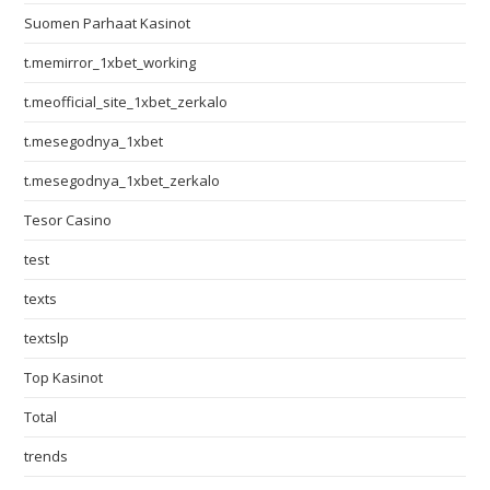
Suomen Parhaat Kasinot
t.memirror_1xbet_working
t.meofficial_site_1xbet_zerkalo
t.mesegodnya_1xbet
t.mesegodnya_1xbet_zerkalo
Tesor Casino
test
texts
textslp
Top Kasinot
Total
trends