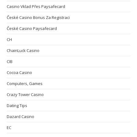
Casino Vklad Přes Paysafecard
České Casino Bonus Za Registraci
České Casino Paysafecard
CH
ChainLuck Casino
CIB
Cocoa Casino
Computers, Games
Crazy Tower Сasino
Dating Tips
Dazard Casino
EC