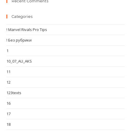
Recent Comments
Categories
! Marvel Rivals Pro Tips
! Без рубрики
1
10_07_AU_AKS
11
12
123texts
16
17
18