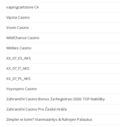
vapingcartstore CA
Vipsta Casino
Voom Casino
WildChance Casino
Wildies Casino
XX_07_ES_AKS
XX_07_IT_AKS
XX_07_PL_AKS
Yoyospins Casino
Zahraniční Casino Bonus Za Registraci 2026: TOP Nabídky
Zahraniční Casino Pro České Hráče
Zimpler ei toimi? Vianmääritys & Rahojen Palautus