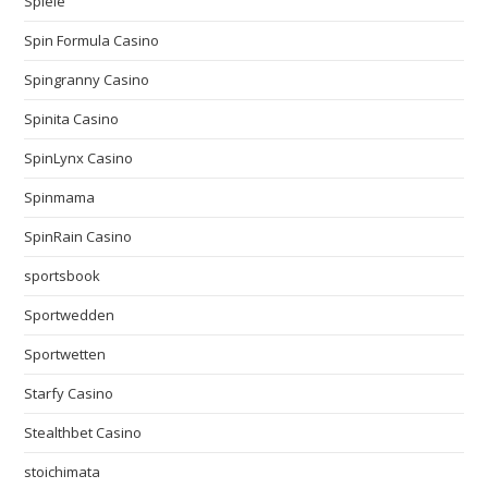
Spiele
Spin Formula Casino
Spingranny Casino
Spinita Casino
SpinLynx Casino
Spinmama
SpinRain Casino
sportsbook
Sportwedden
Sportwetten
Starfy Casino
Stealthbet Casino
stoichimata