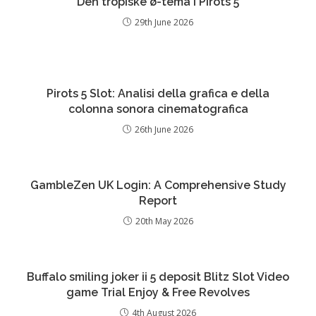
Den tropiske ø-tema i Pirots 5
29th June 2026
Pirots 5 Slot: Analisi della grafica e della
colonna sonora cinematografica
26th June 2026
GambleZen UK Login: A Comprehensive Study
Report
20th May 2026
Buffalo smiling joker ii 5 deposit Blitz Slot Video
game Trial Enjoy & Free Revolves
4th August 2026