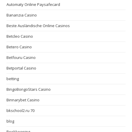
Automaty Online Paysafecard
Bananzia Casino
Beste Ausländische Online Casinos
Betcleo Casino
Betero Casino
Betfouru Casino
Betportal Casino
betting
BingoBongoStars Casino
Binnarybet Casino
bkschool2.ru 70
blog
Bookkeeping