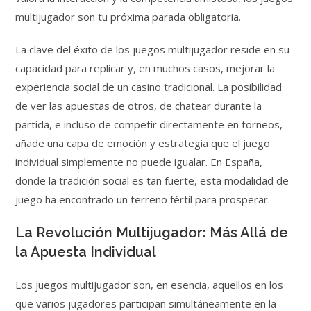
multijugador son tu próxima parada obligatoria.
La clave del éxito de los juegos multijugador reside en su
capacidad para replicar y, en muchos casos, mejorar la
experiencia social de un casino tradicional. La posibilidad
de ver las apuestas de otros, de chatear durante la
partida, e incluso de competir directamente en torneos,
añade una capa de emoción y estrategia que el juego
individual simplemente no puede igualar. En España,
donde la tradición social es tan fuerte, esta modalidad de
juego ha encontrado un terreno fértil para prosperar.
La Revolución Multijugador: Más Allá de
la Apuesta Individual
Los juegos multijugador son, en esencia, aquellos en los
que varios jugadores participan simultáneamente en la