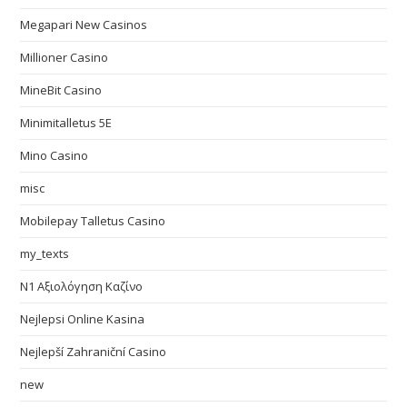
Megapari New Casinos
Millioner Casino
MineBit Casino
Minimitalletus 5E
Mino Casino
misc
Mobilepay Talletus Casino
my_texts
N1 Αξιολόγηση Καζίνο
Nejlepsi Online Kasina
Nejlepší Zahraniční Casino
new