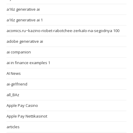
a16z generative ai
a16z generative ai 1
acomics.ru~kazino-riobet-rabotchee-zerkalo-na-segodnya 100
adobe generative ai
ai companion
ai in finance examples 1
AI News
ai-girlfriend
all_BAz
Apple Pay Casino
Apple Pay Nettikasinot
articles