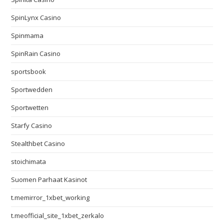
SpinLynx Casino
Spinmama
SpinRain Casino
sportsbook
Sportwedden
Sportwetten
Starfy Casino
Stealthbet Casino
stoichimata
Suomen Parhaat Kasinot
t.memirror_1xbet_working
t.meofficial_site_1xbet_zerkalo