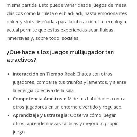
misma partida. Esto puede variar desde juegos de mesa
clásicos como la ruleta o el blackjack, hasta emocionantes
póker y slots diseñadas para la interacción. La tecnología
actual permite que estas experiencias sean fluidas,
inmersivas y, sobre todo, sociales.
¿Qué hace a los juegos multijugador tan
atractivos?
Interacción en Tiempo Real:
Chatea con otros
jugadores, comparte tus triunfos y lamentos, y siente
la energía colectiva de la sala.
Competencia Amistosa:
Mide tus habilidades contra
otros jugadores en un entorno divertido y regulado.
Aprendizaje y Estrategia:
Observa cómo juegan
otros, aprende nuevas tácticas y mejora tu propio
juego.