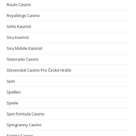
Roulo Casino
Royaldogs Casino
Siirto Kasinot
Siru Kasinot
Siru Mobile Kasinot
Slotorado Casino
Slovenské Casino Pro České Hráče
Spei
Spellen
Spiele
Spin Formula Casino
Spingranny Casino
Spinita Casino