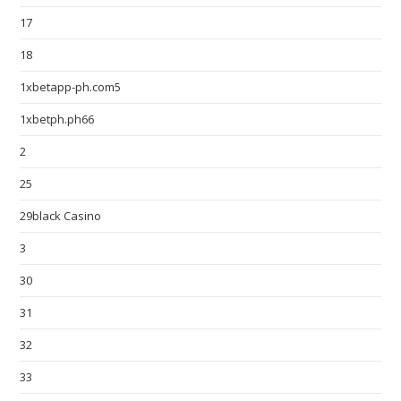
17
18
1xbetapp-ph.com5
1xbetph.ph66
2
25
29black Casino
3
30
31
32
33