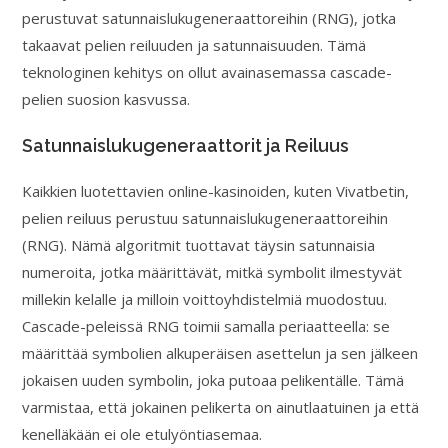
perustuvat satunnaislukugeneraattoreihin (RNG), jotka
takaavat pelien reiluuden ja satunnaisuuden. Tämä
teknologinen kehitys on ollut avainasemassa cascade-
pelien suosion kasvussa.
Satunnaislukugeneraattorit ja Reiluus
Kaikkien luotettavien online-kasinoiden, kuten Vivatbetin,
pelien reiluus perustuu satunnaislukugeneraattoreihin
(RNG). Nämä algoritmit tuottavat täysin satunnaisia
numeroita, jotka määrittävät, mitkä symbolit ilmestyvät
millekin kelalle ja milloin voittoyhdistelmiä muodostuu.
Cascade-peleissä RNG toimii samalla periaatteella: se
määrittää symbolien alkuperäisen asettelun ja sen jälkeen
jokaisen uuden symbolin, joka putoaa pelikentälle. Tämä
varmistaa, että jokainen pelikerta on ainutlaatuinen ja että
kenelläkään ei ole etulyöntiasemaa.