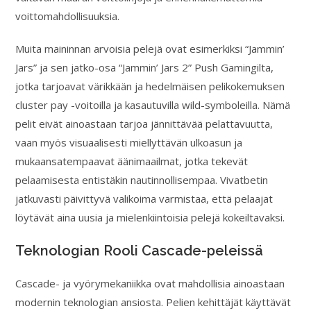
voittomahdollisuuksia.
Muita maininnan arvoisia pelejä ovat esimerkiksi “Jammin’
Jars” ja sen jatko-osa “Jammin’ Jars 2” Push Gamingilta,
jotka tarjoavat värikkään ja hedelmäisen pelikokemuksen
cluster pay -voitoilla ja kasautuvilla wild-symboleilla. Nämä
pelit eivät ainoastaan tarjoa jännittävää pelattavuutta,
vaan myös visuaalisesti miellyttävän ulkoasun ja
mukaansatempaavat äänimaailmat, jotka tekevät
pelaamisesta entistäkin nautinnollisempaa. Vivatbetin
jatkuvasti päivittyvä valikoima varmistaa, että pelaajat
löytävät aina uusia ja mielenkiintoisia pelejä kokeiltavaksi.
Teknologian Rooli Cascade-peleissä
Cascade- ja vyörymekaniikka ovat mahdollisia ainoastaan
modernin teknologian ansiosta. Pelien kehittäjät käyttävät