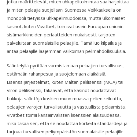
jotka määrittelevät, miten uhkapelitoimintaa saa harjoittaa
ja miten pelaajia suojellaan. Suomessa Veikkauksella on
monopoli tietyissä uhkapelimuodoissa, mutta ulkomaiset
kasinot, kuten Vivatbet, toimivat usein Euroopan unionin
sisämarkkinoiden periaatteiden mukaisesti, tarjoten
palveluitaan suomalaisille pelaajille. Tämä luo kilpailua ja
antaa pelaajille laajemman valikoiman pelimahdollisuuksia.
Sääntelyllä pyritään varmistamaan pelaajien turvallisuus,
estämään rahanpesua ja suojelemaan alaikäisiä.
Lisenssijärjestelmät, kuten Maltan pelilisenssi (MGA) tai
Viron pelilisenssi, takaavat, että kasinot noudattavat
tiukkoja sääntöjä koskien muun muassa pelien reiluutta,
pelaajien varojen turvallisuutta ja vastuullista pelaamista.
Vivatbet toimii kansainvälisten lisenssien alaisuudessa,
mikä takaa sen, että se noudattaa korkeita standardeja ja
tarjoaa turvallisen peliympäristön suomalaisille pelaajille.