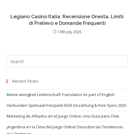
Legiano Casino Italia: Recensione Onesta, Limiti
di Prelievo e Domande Frequenti
10th July 2026
Recent Posts
Meine wenigkeit Leidenschaft Translation As part of English
Verbunden Spielsaal Freispiele bloß Einzahlung & Free Spins 2026
Marketing de Afiliados en el Juego Online: Una Guía para Chile
¡Argentina en la Cima del Juego Online! Descubre las Tendencias
que Dominan