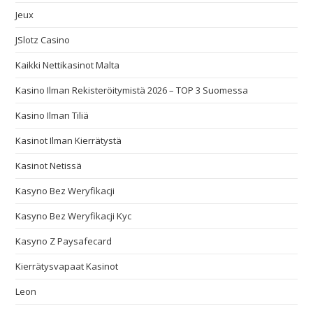
Jeux
JSlotz Casino
Kaikki Nettikasinot Malta
Kasino Ilman Rekisteröitymistä 2026 – TOP 3 Suomessa
Kasino Ilman Tiliä
Kasinot Ilman Kierrätystä
Kasinot Netissä
Kasyno Bez Weryfikacji
Kasyno Bez Weryfikacji Kyc
Kasyno Z Paysafecard
Kierrätysvapaat Kasinot
Leon