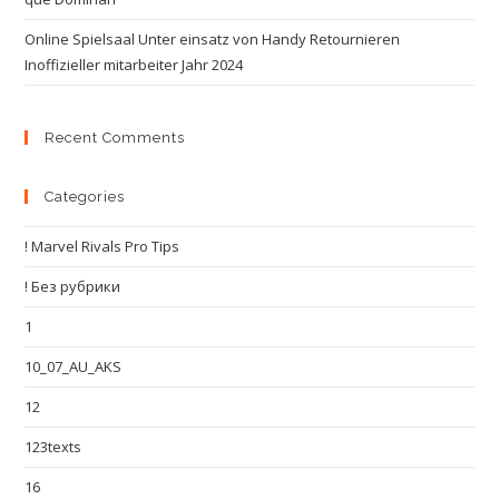
Online Spielsaal Unter einsatz von Handy Retournieren
Inoffizieller mitarbeiter Jahr 2024
Recent Comments
Categories
! Marvel Rivals Pro Tips
! Без рубрики
1
10_07_AU_AKS
12
123texts
16