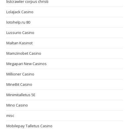
listcrawler corpus christi
LolaJack Casino
lotohelp.ru 80
Lussurio Casino
Maltan Kasinot
Mamzinobet Casino
Megapari New Casinos
Millioner Casino
MineBit Casino
Minimitalletus 5E
Mino Casino
misc
Mobilepay Talletus Casino