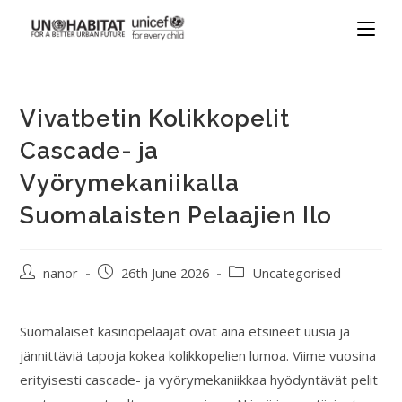
Vivatbetin Kolikkopelit
Cascade- ja
Vyörymekaniikalla
Suomalaisten Pelaajien Ilo
nanor
26th June 2026
Uncategorised
Suomalaiset kasinopelaajat ovat aina etsineet uusia ja
jännittäviä tapoja kokea kolikkopelien lumoa. Viime vuosina
erityisesti cascade- ja vyörymekaniikkaa hyödyntävät pelit