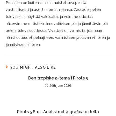
Pelaajien on kuitenkin aina muistettava pelata
vastuullisesti ja asettaa omat rajansa. Cascade-pelien
tulevaisuus näyttää valoisalta, ja voimme odottaa
näkevämme entistäkin innovatiivisempia ja jännittävämpiä
pelejä tulevaisuudessa. Vivatbet on valmis tarjoamaan
nämä uutuudet pelaajilleen, varmistaen jatkuvan viihteen ja
jännityksen lähteen.
YOU MIGHT ALSO LIKE
Den tropiske ø-tema i Pirots 5
29th June 2026
Pirots 5 Slot: Analisi della grafica e della