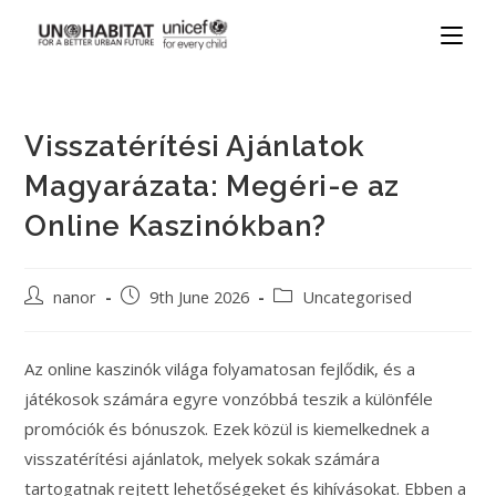
Visszatérítési Ajánlatok
Magyarázata: Megéri-e az
Online Kaszinókban?
nanor
9th June 2026
Uncategorised
Az online kaszinók világa folyamatosan fejlődik, és a
játékosok számára egyre vonzóbbá teszik a különféle
promóciók és bónuszok. Ezek közül is kiemelkednek a
visszatérítési ajánlatok, melyek sokak számára
tartogatnak rejtett lehetőségeket és kihívásokat. Ebben a