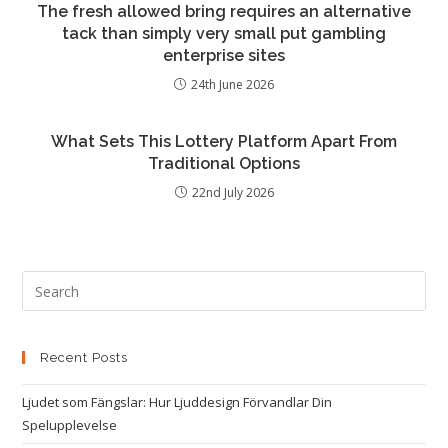
The fresh allowed bring requires an alternative
tack than simply very small put gambling
enterprise sites
24th June 2026
What Sets This Lottery Platform Apart From
Traditional Options
22nd July 2026
Recent Posts
Ljudet som Fängslar: Hur Ljuddesign Förvandlar Din
Spelupplevelse