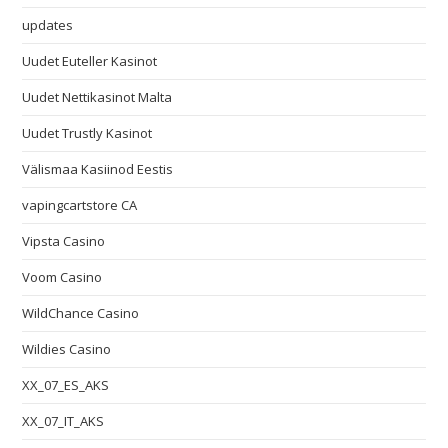
updates
Uudet Euteller Kasinot
Uudet Nettikasinot Malta
Uudet Trustly Kasinot
Välismaa Kasiinod Eestis
vapingcartstore CA
Vipsta Casino
Voom Casino
WildChance Casino
Wildies Casino
XX_07_ES_AKS
XX_07_IT_AKS