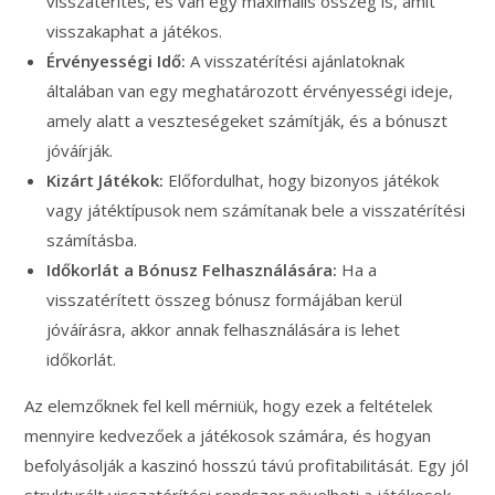
visszatérítés, és van egy maximális összeg is, amit
visszakaphat a játékos.
Érvényességi Idő:
A visszatérítési ajánlatoknak
általában van egy meghatározott érvényességi ideje,
amely alatt a veszteségeket számítják, és a bónuszt
jóváírják.
Kizárt Játékok:
Előfordulhat, hogy bizonyos játékok
vagy játéktípusok nem számítanak bele a visszatérítési
számításba.
Időkorlát a Bónusz Felhasználására:
Ha a
visszatérített összeg bónusz formájában kerül
jóváírásra, akkor annak felhasználására is lehet
időkorlát.
Az elemzőknek fel kell mérniük, hogy ezek a feltételek
mennyire kedvezőek a játékosok számára, és hogyan
befolyásolják a kaszinó hosszú távú profitabilitását. Egy jól