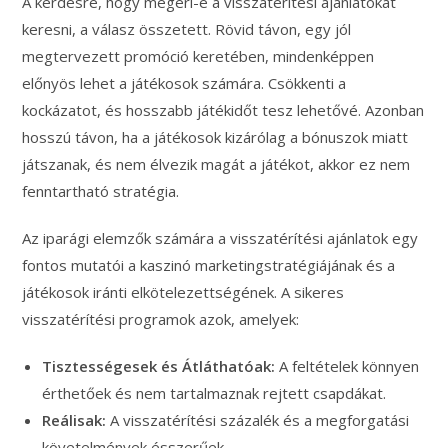
A kérdésre, hogy megéri-e a visszatérítési ajánlatokat
keresni, a válasz összetett. Rövid távon, egy jól
megtervezett promóció keretében, mindenképpen
előnyös lehet a játékosok számára. Csökkenti a
kockázatot, és hosszabb játékidőt tesz lehetővé. Azonban
hosszú távon, ha a játékosok kizárólag a bónuszok miatt
játszanak, és nem élvezik magát a játékot, akkor ez nem
fenntartható stratégia.
Az iparági elemzők számára a visszatérítési ajánlatok egy
fontos mutatói a kaszinó marketingstratégiájának és a
játékosok iránti elkötelezettségének. A sikeres
visszatérítési programok azok, amelyek:
Tisztességesek és Átláthatóak:
A feltételek könnyen
érthetőek és nem tartalmaznak rejtett csapdákat.
Reálisak:
A visszatérítési százalék és a megforgatási
követelmények ésszerűek.