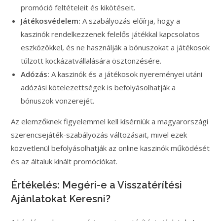
promóció feltételeit és kikötéseit.
Játékosvédelem:
A szabályozás előírja, hogy a
kaszinók rendelkezzenek felelős játékkal kapcsolatos
eszközökkel, és ne használják a bónuszokat a játékosok
túlzott kockázatvállalására ösztönzésére.
Adózás:
A kaszinók és a játékosok nyereményei utáni
adózási kötelezettségek is befolyásolhatják a
bónuszok vonzerejét.
Az elemzőknek figyelemmel kell kísérniük a magyarországi
szerencsejáték-szabályozás változásait, mivel ezek
közvetlenül befolyásolhatják az online kaszinók működését
és az általuk kínált promóciókat.
Értékelés: Megéri-e a Visszatérítési
Ajánlatokat Keresni?