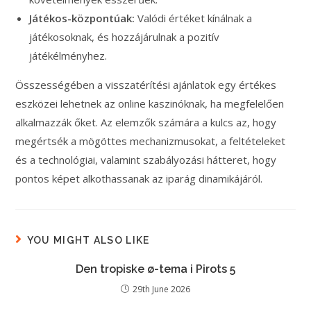
Játékos-központúak:
Valódi értéket kínálnak a
játékosoknak, és hozzájárulnak a pozitív
játékélményhez.
Összességében a visszatérítési ajánlatok egy értékes
eszközei lehetnek az online kaszinóknak, ha megfelelően
alkalmazzák őket. Az elemzők számára a kulcs az, hogy
megértsék a mögöttes mechanizmusokat, a feltételeket
és a technológiai, valamint szabályozási hátteret, hogy
pontos képet alkothassanak az iparág dinamikájáról.
YOU MIGHT ALSO LIKE
Den tropiske ø-tema i Pirots 5
29th June 2026