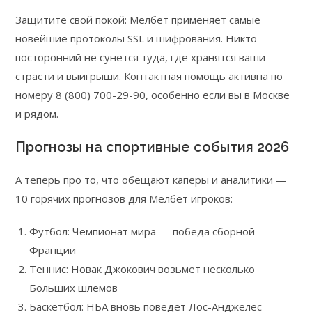
Защитите свой покой: Мелбет применяет самые
новейшие протоколы SSL и шифрования. Никто
посторонний не сунется туда, где хранятся ваши
страсти и выигрыши. Контактная помощь активна по
номеру 8 (800) 700-29-90, особенно если вы в Москве
и рядом.
Прогнозы на спортивные события 2026
А теперь про то, что обещают каперы и аналитики —
10 горячих прогнозов для Мелбет игроков:
Футбол: Чемпионат мира — победа сборной
Франции
Теннис: Новак Джокович возьмет несколько
Больших шлемов
Баскетбол: НБА вновь поведет Лос-Анджелес