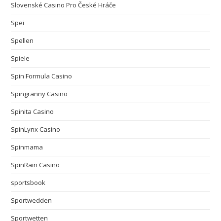
Slovenské Casino Pro České Hráče
Spei
Spellen
Spiele
Spin Formula Casino
Spingranny Casino
Spinita Casino
SpinLynx Casino
Spinmama
SpinRain Casino
sportsbook
Sportwedden
Sportwetten