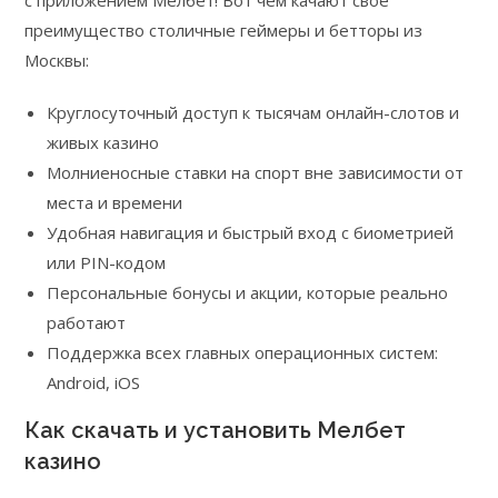
с приложением Мелбет! Вот чем качают своё
преимущество столичные геймеры и бетторы из
Москвы:
Круглосуточный доступ к тысячам онлайн-слотов и
живых казино
Молниеносные ставки на спорт вне зависимости от
места и времени
Удобная навигация и быстрый вход с биометрией
или PIN-кодом
Персональные бонусы и акции, которые реально
работают
Поддержка всех главных операционных систем:
Android, iOS
Как скачать и установить Мелбет
казино