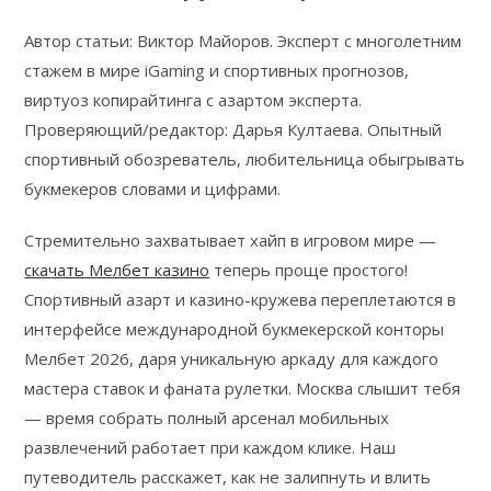
Автор статьи:
Виктор Майоров
. Эксперт с многолетним
стажем в мире iGaming и спортивных прогнозов,
виртуоз копирайтинга с азартом эксперта.
Проверяющий/редактор:
Дарья Култаева
. Опытный
спортивный обозреватель, любительница обыгрывать
букмекеров словами и цифрами.
Стремительно захватывает хайп в игровом мире —
скачать Мелбет казино
теперь проще простого!
Спортивный азарт и казино-кружева переплетаются в
интерфейсе международной букмекерской конторы
Мелбет 2026, даря уникальную аркаду для каждого
мастера ставок и фаната рулетки. Москва слышит тебя
— время собрать полный арсенал мобильных
развлечений работает при каждом клике. Наш
путеводитель расскажет, как не залипнуть и влить