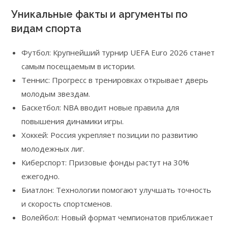
Уникальные факты и аргументы по
видам спорта
Футбол: Крупнейший турнир UEFA Euro 2026 станет
самым посещаемым в истории.
Теннис: Прогресс в тренировках открывает дверь
молодым звездам.
Баскетбол: NBA вводит новые правила для
повышения динамики игры.
Хоккей: Россия укрепляет позиции по развитию
молодежных лиг.
Киберспорт: Призовые фонды растут на 30%
ежегодно.
Биатлон: Технологии помогают улучшать точность
и скорость спортсменов.
Волейбол: Новый формат чемпионатов приближает