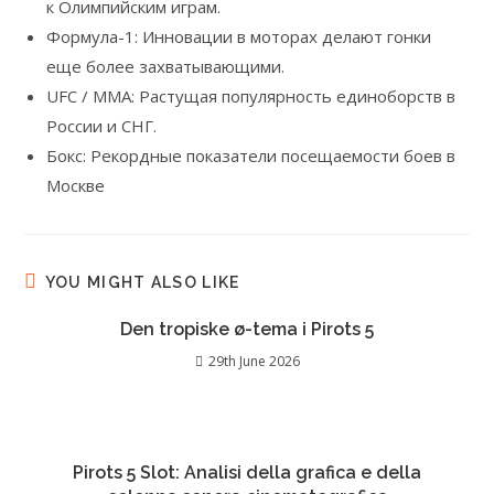
к Олимпийским играм.
Формула-1: Инновации в моторах делают гонки
еще более захватывающими.
UFC / MMA: Растущая популярность единоборств в
России и СНГ.
Бокс: Рекордные показатели посещаемости боев в
Москве
YOU MIGHT ALSO LIKE
Den tropiske ø-tema i Pirots 5
29th June 2026
Pirots 5 Slot: Analisi della grafica e della