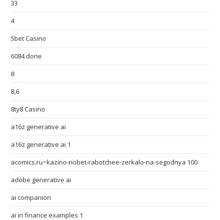
33
4
5bet Casino
6084 done
8
8,6
8ty8 Casino
a16z generative ai
a16z generative ai 1
acomics.ru~kazino-riobet-rabotchee-zerkalo-na-segodnya 100
adobe generative ai
ai companion
ai in finance examples 1