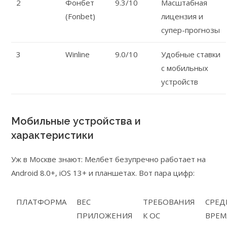
2
Фонбет
9.3/10
Масштабная
(Fonbet)
лицензия и
супер-прогнозы
3
Winline
9.0/10
Удобные ставки
с мобильных
устройств
Мобильные устройства и
характеристики
Уж в Москве знают: Мелбет безупречно работает на
Android 8.0+, iOS 13+ и планшетах. Вот пара цифр:
ПЛАТФОРМА
ВЕС
ТРЕБОВАНИЯ
СРЕД
ПРИЛОЖЕНИЯ
К ОС
ВРЕМ