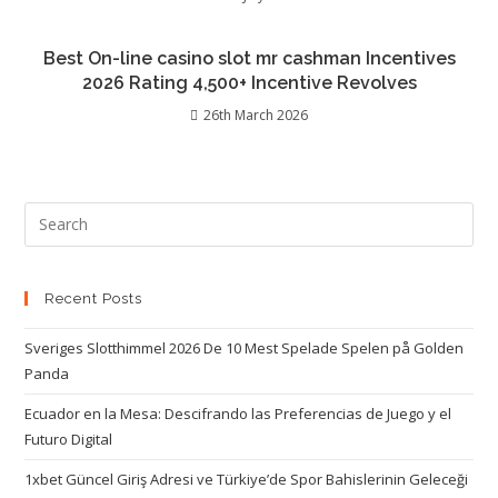
Best On-line casino slot mr cashman Incentives
2026 Rating 4,500+ Incentive Revolves
26th March 2026
Recent Posts
Sveriges Slotthimmel 2026 De 10 Mest Spelade Spelen på Golden
Panda
Ecuador en la Mesa: Descifrando las Preferencias de Juego y el
Futuro Digital
1xbet Güncel Giriş Adresi ve Türkiye’de Spor Bahislerinin Geleceği