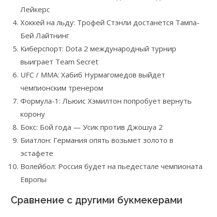
Лейкерс
Хоккей на льду: Трофей Стэнли достанется Тампа-
Бей Лайтнинг
Киберспорт: Dota 2 международный турнир
выиграет Team Secret
UFC / MMA: Хабиб Нурмагомедов выйдет
чемпионским тренером
Формула-1: Льюис Хэмилтон попробует вернуть
корону
Бокс: Бой года — Усик против Джошуа 2
Биатлон: Германия опять возьмет золото в
эстафете
Волейбол: Россия будет на пьедестале чемпионата
Европы
Сравнение с другими букмекерами