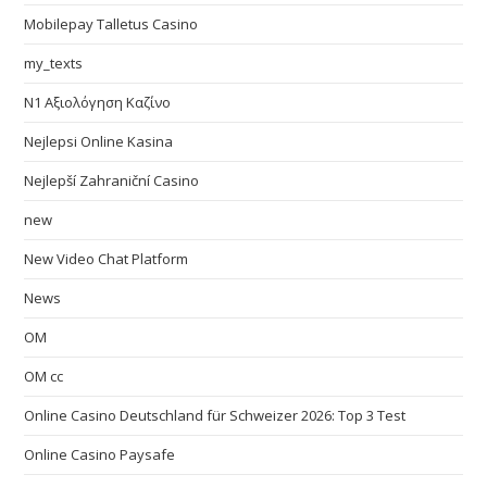
Mobilepay Talletus Casino
my_texts
N1 Αξιολόγηση Καζίνο
Nejlepsi Online Kasina
Nejlepší Zahraniční Casino
new
New Video Chat Platform
News
OM
OM cc
Online Casino Deutschland für Schweizer 2026: Top 3 Test
Online Casino Paysafe