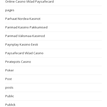
Online Casino Vklad Paysafecard
pages
Parhaat Nordea Kasinot
Parimad Kasiino Pakkumised
Parimad Välismaa Kasiinod
Paynplay Kasiino Eesti
Paysafecard Vklad Casino
Piratepots Casino
Poker
Post
posts
Public
Publick