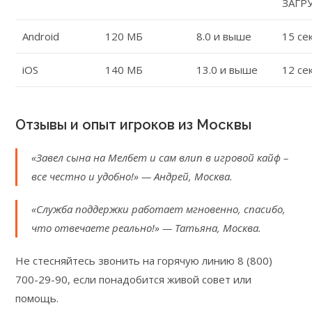
ЗАГР
Android
120 МБ
8.0 и выше
15 се
iOS
140 МБ
13.0 и выше
12 се
Отзывы и опыт игроков из Москвы
«Завел сына на Мелбет и сам влип в игровой кайф –
все честно и удобно!» — Андрей, Москва.
«Служба поддержки работает мгновенно, спасибо,
что отвечаете реально!» — Татьяна, Москва.
Не стесняйтесь звонить на горячую линию 8 (800)
700-29-90, если понадобится живой совет или
помощь.