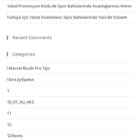
1xbet Promosyon Kodu ile Spor Bahislerinde Avantajlarınızı Artırın
Türkiye İçin 1xbet İncelemesi: Spor Bahislerinde Yeni Bir Dönem
Recent Comments
Categories
! Marvel Rivals Pro Tips
! Без рубрики
1
10_07_AU_AKS
11
12
123texts