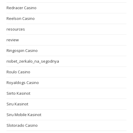
Redracer Casino
Reelson Casino
resources
review
Ringospin Casino
riobet_zerkalo_na_segodnya
Roulo Casino
Royaldogs Casino
Siirto Kasinot
Siru Kasinot
Siru Mobile Kasinot
Slotorado Casino