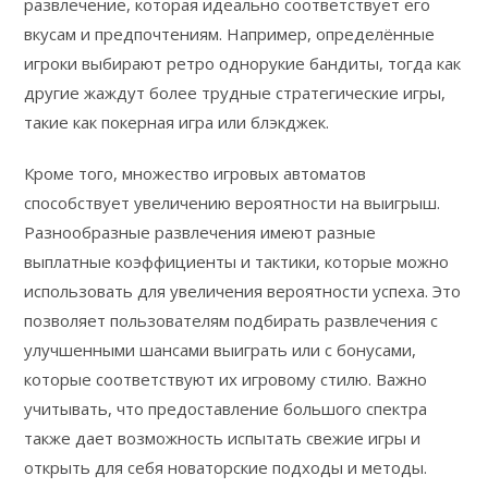
развлечение, которая идеально соответствует его
вкусам и предпочтениям. Например, определённые
игроки выбирают ретро однорукие бандиты, тогда как
другие жаждут более трудные стратегические игры,
такие как покерная игра или блэкджек.
Кроме того, множество игровых автоматов
способствует увеличению вероятности на выигрыш.
Разнообразные развлечения имеют разные
выплатные коэффициенты и тактики, которые можно
использовать для увеличения вероятности успеха. Это
позволяет пользователям подбирать развлечения с
улучшенными шансами выиграть или с бонусами,
которые соответствуют их игровому стилю. Важно
учитывать, что предоставление большого спектра
также дает возможность испытать свежие игры и
открыть для себя новаторские подходы и методы.