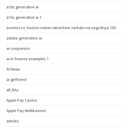
a16z generative ai
a16z generative ai 1
acomics.ru~kazino-riobet-rabotchee-zerkalo-na-segodnya 100
adobe generative ai
ai companion
ai in finance examples 1
AI News
ai-girlfriend
all_BAz
Apple Pay Casino
Apple Pay Nettikasinot
articles