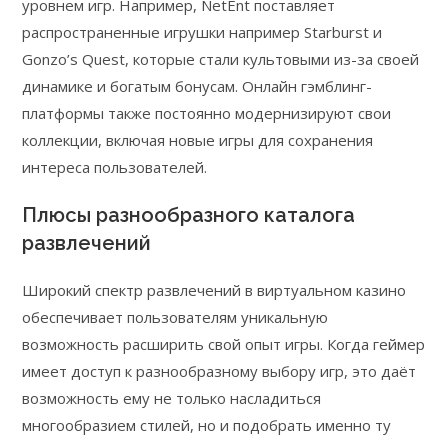
уровнем игр. Например, NetEnt поставляет
распространенные игрушки например Starburst и
Gonzo’s Quest, которые стали культовыми из-за своей
динамике и богатым бонусам. Онлайн гэмблинг-
платформы также постоянно модернизируют свои
коллекции, включая новые игры для сохранения
интереса пользователей.
Плюсы разнообразного каталога
развлечений
Широкий спектр развлечений в виртуальном казино
обеспечивает пользователям уникальную
возможность расширить свой опыт игры. Когда геймер
имеет доступ к разнообразному выбору игр, это даёт
возможность ему не только насладиться
многообразием стилей, но и подобрать именно ту