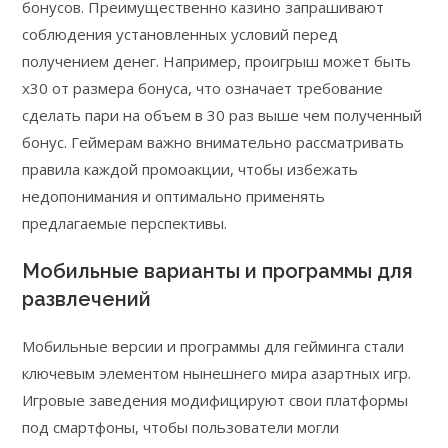
бонусов. Преимущественно казино запрашивают
соблюдения установленных условий перед
получением денег. Например, проигрыш может быть
x30 от размера бонуса, что означает требование
сделать пари на объем в 30 раз выше чем полученный
бонус. Геймерам важно внимательно рассматривать
правила каждой промоакции, чтобы избежать
недопонимания и оптимально применять
предлагаемые перспективы.
Мобильные варианты и программы для
развлечений
Мобильные версии и программы для гейминга стали
ключевым элементом нынешнего мира азартных игр.
Игровые заведения модифицируют свои платформы
под смартфоны, чтобы пользователи могли