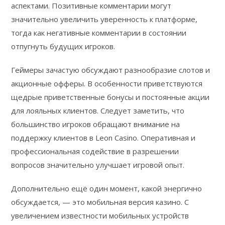
аспектами. Позитивные комментарии могут
значительно увеличить уверенность к платформе,
тогда как негативные комментарии в состоянии
отпугнуть будущих игроков.
Геймеры зачастую обсуждают разнообразие слотов и
акционные офферы. В особенности приветствуются
щедрые приветственные бонусы и постоянные акции
для лояльных клиентов. Следует заметить, что
большинство игроков обращают внимание на
поддержку клиентов в Leon Casino. Оперативная и
профессиональная содействие в разрешении
вопросов значительно улучшает игровой опыт.
Дополнительно ещё один момент, какой энергично
обсуждается, — это мобильная версия казино. С
увеличением известности мобильных устройств