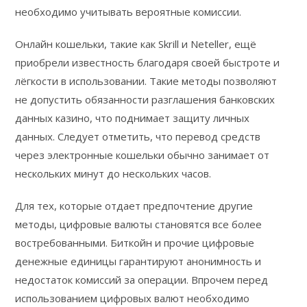
необходимо учитывать вероятные комиссии.
Онлайн кошельки, такие как Skrill и Neteller, ещё
приобрели известность благодаря своей быстроте и
лёгкости в использовании. Такие методы позволяют
не допустить обязанности разглашения банковских
данных казино, что поднимает защиту личных
данных. Следует отметить, что перевод средств
через электронные кошельки обычно занимает от
нескольких минут до нескольких часов.
Для тех, которые отдает предпочтение другие
методы, цифровые валюты становятся все более
востребованными. Биткойн и прочие цифровые
денежные единицы гарантируют анонимность и
недостаток комиссий за операции. Впрочем перед
использованием цифровых валют необходимо