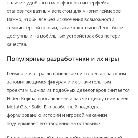
наличие удобного смартфонного интерфейса
становится важным аспектом для многих геймеров.
Важно, чтобы все без исключения возможности
компьютерной версии, такие как казино Леон, были
доступны и на мобильных устройствах без потери
качества.
Популярные разработчики и их игры
Геймерская отрасль привлекает интерес из-за своим
запоминающимся фигурам и их значительным
проектам. Одним из подобных девелоперов считается
Hideo Kojima, прославленный за счет циклу геймплеев
Metal Gear Solid. Его особенный подход к
формированию историй и игровой механики
подчеркивает его творения на остальных.
Еще единственный выдающийся представляющий —