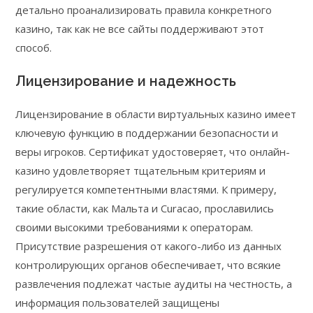
детально проанализировать правила конкретного
казино, так как не все сайты поддерживают этот
способ.
Лицензирование и надежность
Лицензирование в области виртуальных казино имеет
ключевую функцию в поддержании безопасности и
веры игроков. Сертификат удостоверяет, что онлайн-
казино удовлетворяет тщательным критериям и
регулируется компетентными властями. К примеру,
такие области, как Мальта и Curacao, прославились
своими высокими требованиями к операторам.
Присутствие разрешения от какого-либо из данных
контролирующих органов обеспечивает, что всякие
развлечения подлежат частые аудиты на честность, а
информация пользователей защищены