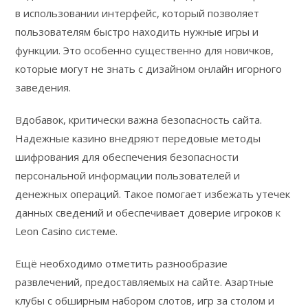
в использовании интерфейс, который позволяет
пользователям быстро находить нужные игры и
функции. Это особенно существенно для новичков,
которые могут не знать с дизайном онлайн игорного
заведения.
Вдобавок, критически важна безопасность сайта.
Надежные казино внедряют передовые методы
шифрования для обеспечения безопасности
персональной информации пользователей и
денежных операций. Такое помогает избежать утечек
данных сведений и обеспечивает доверие игроков к
Leon Casino системе.
Ещё необходимо отметить разнообразие
развлечений, предоставляемых на сайте. Азартные
клубы с обширным набором слотов, игр за столом и