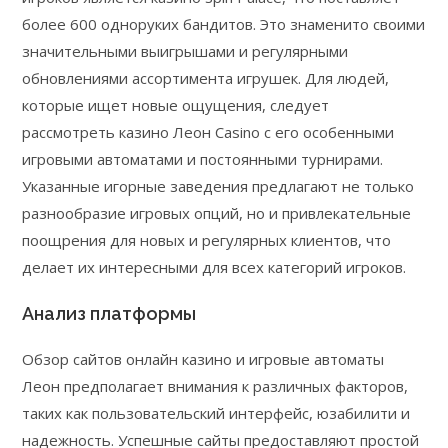
более 600 одноруких бандитов. Это знаменито своими
значительными выигрышами и регулярными
обновлениями ассортимента игрушек. Для людей,
которые ищет новые ощущения, следует
рассмотреть казино Леон Casino с его особенными
игровыми автоматами и постоянными турнирами.
Указанные игорные заведения предлагают не только
разнообразие игровых опций, но и привлекательные
поощрения для новых и регулярных клиентов, что
делает их интересными для всех категорий игроков.
Анализ платформы
Обзор сайтов онлайн казино и игровые автоматы
Леон предполагает внимания к различных факторов,
таких как пользовательский интерфейс, юзабилити и
надежность. Успешные сайты предоставляют простой