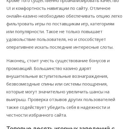
Кроме того существенно проанализировать качество
UI и комфортность навигации по сайту. Отличное
онлайн-казино необходимо обеспечивать опцию легко
фильтровать игры по поставщикам игр, категориям
или популярности. Такое не только повышает
удовольствие пользователя, но и способствует
оперативнее искать последние интересные слоты.
Наконец, стоит учесть существование бонусов и
промоакций. Большинство казино дарят
внушительные вступительные вознаграждения,
безвозмездные спины или системы поощрения,
которые могут значительно увеличить шансы на
выигрыш. Проверка отзывов других пользователей
также содействует убедить себя в надежности и
честности избранного сайта.
Топовые десять игорных заведений с