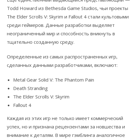
Todd Howard из Bethesda Game Studios, чьи проекты
The Elder Scrolls V: Skyrim и Fallout 4 стали культовыми
среди геймеров. Данные разработки выделяет
неограниченный мир и способность вникнуть в
тщательно созданную среду.
Определенные из самых распространенных игр,
сделанных данными разработчиками, включают:
Metal Gear Solid V: The Phantom Pain
Death Stranding
The Elder Scrolls V: Skyrim
Fallout 4
Каждая из этих игр не только имеет коммерческий
успех, но и признана рецензентами за новшества и
внимание к деталям. В мире гэмблинга аналогичное