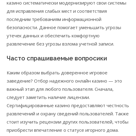
казино систематически модернизируют свои системы
для исправления слабых мест и соответствия
последним требованиям информационной
безопасности. Данное помогает уменьшить угрозы
утечек данных и обеспечить комфортную
развлечение без угрозы взлома учетной записи.
Часто спрашиваемые вопросики
Каким образом выбрать доверенное игровое
заведение? Отбор надежного онлайн казино — это
важный этап для любого пользователя. Сначала,
следует заметить наличие лицензии.
Сертифицированные казино предоставляют честность
развлечений и охрану сведений пользователей. Также
стоит изучить рецензии других пользователей, чтобы
приобрести впечатление о статусе игорного дома.