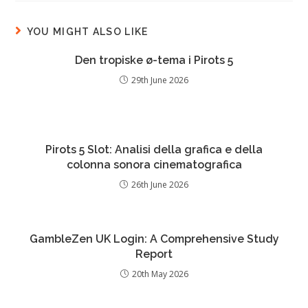
YOU MIGHT ALSO LIKE
Den tropiske ø-tema i Pirots 5
29th June 2026
Pirots 5 Slot: Analisi della grafica e della
colonna sonora cinematografica
26th June 2026
GambleZen UK Login: A Comprehensive Study
Report
20th May 2026