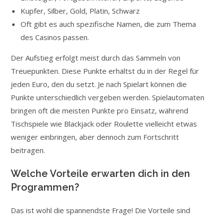
Kupfer, Silber, Gold, Platin, Schwarz
Oft gibt es auch spezifische Namen, die zum Thema
des Casinos passen.
Der Aufstieg erfolgt meist durch das Sammeln von
Treuepunkten. Diese Punkte erhältst du in der Regel für
jeden Euro, den du setzt. Je nach Spielart können die
Punkte unterschiedlich vergeben werden. Spielautomaten
bringen oft die meisten Punkte pro Einsatz, während
Tischspiele wie Blackjack oder Roulette vielleicht etwas
weniger einbringen, aber dennoch zum Fortschritt
beitragen.
Welche Vorteile erwarten dich in den
Programmen?
Das ist wohl die spannendste Frage! Die Vorteile sind