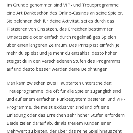
Im Grunde genommen sind VIP- und Treueprogramme
eine Art Dankeschön des Online-Casinos an seine Spieler.
Sie belohnen dich für deine Aktivität, sei es durch das
Platzieren von Einsätzen, das Erreichen bestimmter
Umsatzziele oder einfach durch regelmäßiges Spielen
über einen längeren Zeitraum. Das Prinzip ist einfach: Je
mehr du spielst und je mehr du einzahlst, desto höher
steigst du in den verschiedenen Stufen des Programms
auf und desto besser werden deine Belohnungen.
Man kann zwischen zwei Hauptarten unterscheiden:
Treueprogramme, die oft für alle Spieler zugänglich sind
und auf einem einfachen Punktesystem basieren, und VIP-
Programme, die meist exklusiver sind und oft eine
Einladung oder das Erreichen sehr hoher Stufen erfordern.
Beide zielen darauf ab, dir als treuem Kunden einen
Mehrwert zu bieten, der über das reine Spiel hinausgeht.