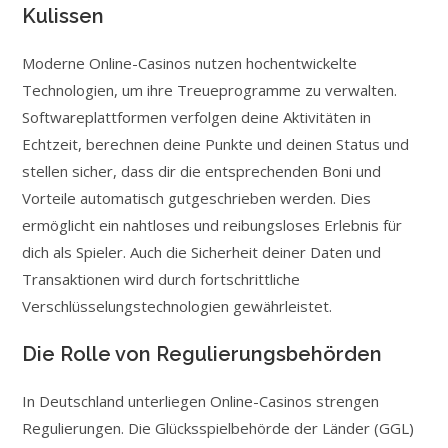
Kulissen
Moderne Online-Casinos nutzen hochentwickelte
Technologien, um ihre Treueprogramme zu verwalten.
Softwareplattformen verfolgen deine Aktivitäten in
Echtzeit, berechnen deine Punkte und deinen Status und
stellen sicher, dass dir die entsprechenden Boni und
Vorteile automatisch gutgeschrieben werden. Dies
ermöglicht ein nahtloses und reibungsloses Erlebnis für
dich als Spieler. Auch die Sicherheit deiner Daten und
Transaktionen wird durch fortschrittliche
Verschlüsselungstechnologien gewährleistet.
Die Rolle von Regulierungsbehörden
In Deutschland unterliegen Online-Casinos strengen
Regulierungen. Die Glücksspielbehörde der Länder (GGL)