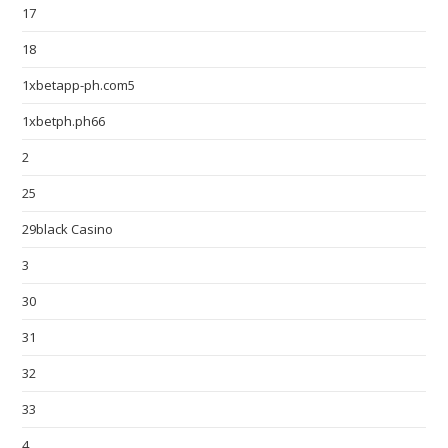
17
18
1xbetapp-ph.com5
1xbetph.ph66
2
25
29black Casino
3
30
31
32
33
4