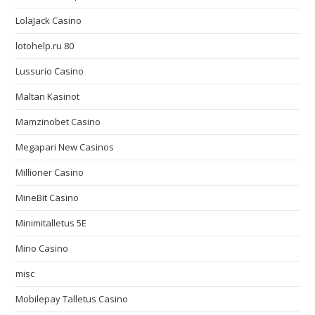
LolaJack Casino
lotohelp.ru 80
Lussurio Casino
Maltan Kasinot
Mamzinobet Casino
Megapari New Casinos
Millioner Casino
MineBit Casino
Minimitalletus 5E
Mino Casino
misc
Mobilepay Talletus Casino