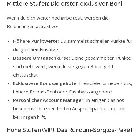
Mittlere Stufen: Die ersten exklusiven Boni
Wenn du dich weiter hocharbeitest, werden die
Belohnungen attraktiver:
Höhere Punktwerte:
Du sammelst schneller Punkte für
die gleichen Einsätze.
Bessere Umtauschkurse:
Deine gesammelten Punkte
sind mehr wert, wenn du sie gegen Bonusgeld
eintauschst.
Exklusivere Bonusangebote:
Freispiele für neue Slots,
höhere Reload-Boni oder Cashback-Angebote.
Persönlicher Account Manager:
In einigen Casinos
bekommst du einen festen Ansprechpartner, der dir
bei Fragen hilft.
Hohe Stufen (VIP): Das Rundum-Sorglos-Paket