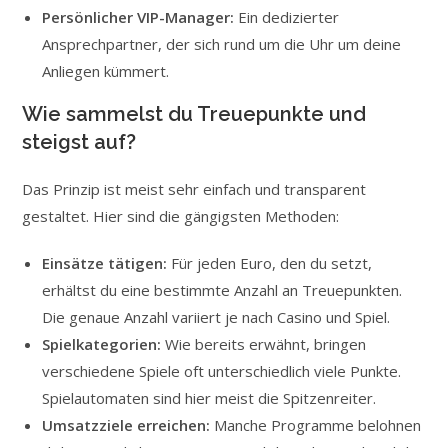
Persönlicher VIP-Manager:
Ein dedizierter
Ansprechpartner, der sich rund um die Uhr um deine
Anliegen kümmert.
Wie sammelst du Treuepunkte und
steigst auf?
Das Prinzip ist meist sehr einfach und transparent
gestaltet. Hier sind die gängigsten Methoden:
Einsätze tätigen:
Für jeden Euro, den du setzt,
erhältst du eine bestimmte Anzahl an Treuepunkten.
Die genaue Anzahl variiert je nach Casino und Spiel.
Spielkategorien:
Wie bereits erwähnt, bringen
verschiedene Spiele oft unterschiedlich viele Punkte.
Spielautomaten sind hier meist die Spitzenreiter.
Umsatzziele erreichen:
Manche Programme belohnen