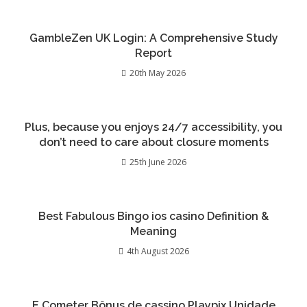
GambleZen UK Login: A Comprehensive Study
Report
20th May 2026
Plus, because you enjoys 24/7 accessibility, you
don’t need to care about closure moments
25th June 2026
Best Fabulous Bingo ios casino Definition &
Meaning
4th August 2026
E Cometer Bônus de cassino Playpix Unidade