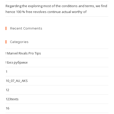
Regarding the exploring most of the conditions and terms, we find
hence 100 % free revolves continue actual worthy of
Recent Comments
Categories
! Marvel Rivals Pro Tips
! Без рубрики
1
10_07_AU_AKS
12
123texts
16