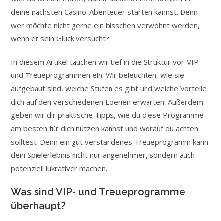
deine nächsten Casino-Abenteuer starten kannst. Denn
wer möchte nicht gerne ein bisschen verwöhnt werden,
wenn er sein Glück versucht?
In diesem Artikel tauchen wir tief in die Struktur von VIP-
und Treueprogrammen ein. Wir beleuchten, wie sie
aufgebaut sind, welche Stufen es gibt und welche Vorteile
dich auf den verschiedenen Ebenen erwarten. Außerdem
geben wir dir praktische Tipps, wie du diese Programme
am besten für dich nutzen kannst und worauf du achten
solltest. Denn ein gut verstandenes Treueprogramm kann
dein Spielerlebnis nicht nur angenehmer, sondern auch
potenziell lukrativer machen.
Was sind VIP- und Treueprogramme
überhaupt?