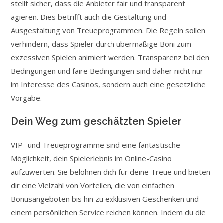
stellt sicher, dass die Anbieter fair und transparent
agieren. Dies betrifft auch die Gestaltung und
Ausgestaltung von Treueprogrammen. Die Regeln sollen
verhindern, dass Spieler durch übermäßige Boni zum
exzessiven Spielen animiert werden. Transparenz bei den
Bedingungen und faire Bedingungen sind daher nicht nur
im Interesse des Casinos, sondern auch eine gesetzliche
Vorgabe.
Dein Weg zum geschätzten Spieler
VIP- und Treueprogramme sind eine fantastische
Möglichkeit, dein Spielerlebnis im Online-Casino
aufzuwerten. Sie belohnen dich für deine Treue und bieten
dir eine Vielzahl von Vorteilen, die von einfachen
Bonusangeboten bis hin zu exklusiven Geschenken und
einem persönlichen Service reichen können. Indem du die