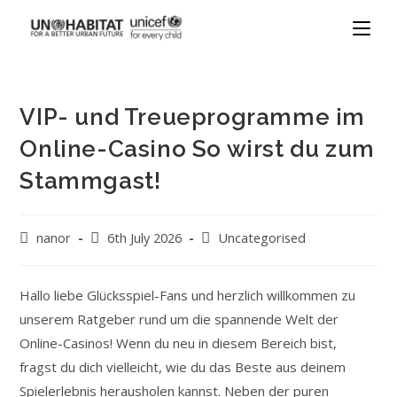
VIP- und Treueprogramme im
Online-Casino So wirst du zum
Stammgast!
nanor
6th July 2026
Uncategorised
Hallo liebe Glücksspiel-Fans und herzlich willkommen zu
unserem Ratgeber rund um die spannende Welt der
Online-Casinos! Wenn du neu in diesem Bereich bist,
fragst du dich vielleicht, wie du das Beste aus deinem
Spielerlebnis herausholen kannst. Neben der puren