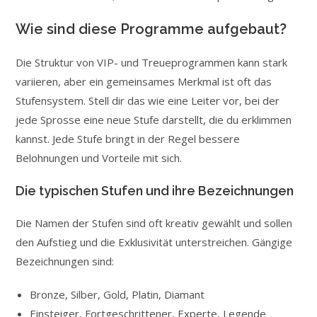
Wie sind diese Programme aufgebaut?
Die Struktur von VIP- und Treueprogrammen kann stark
variieren, aber ein gemeinsames Merkmal ist oft das
Stufensystem. Stell dir das wie eine Leiter vor, bei der
jede Sprosse eine neue Stufe darstellt, die du erklimmen
kannst. Jede Stufe bringt in der Regel bessere
Belohnungen und Vorteile mit sich.
Die typischen Stufen und ihre Bezeichnungen
Die Namen der Stufen sind oft kreativ gewählt und sollen
den Aufstieg und die Exklusivität unterstreichen. Gängige
Bezeichnungen sind:
Bronze, Silber, Gold, Platin, Diamant
Einsteiger, Fortgeschrittener, Experte, Legende