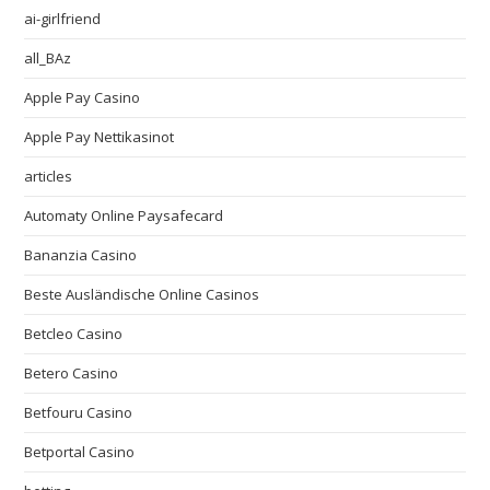
ai-girlfriend
all_BAz
Apple Pay Casino
Apple Pay Nettikasinot
articles
Automaty Online Paysafecard
Bananzia Casino
Beste Ausländische Online Casinos
Betcleo Casino
Betero Casino
Betfouru Casino
Betportal Casino