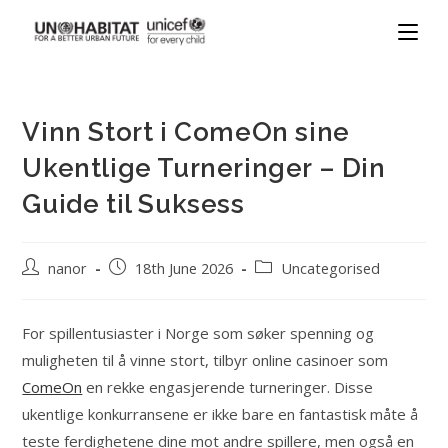
Vinn Stort i ComeOn sine
Ukentlige Turneringer – Din
Guide til Suksess
nanor
18th June 2026
Uncategorised
For spillentusiaster i Norge som søker spenning og
muligheten til å vinne stort, tilbyr online casinoer som
ComeOn
en rekke engasjerende turneringer. Disse
ukentlige konkurransene er ikke bare en fantastisk måte å
teste ferdighetene dine mot andre spillere, men også en