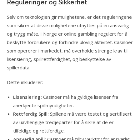
Reguleringer og Sikkerhet
Selv om teknologien gir mulighetene, er det reguleringene
som sikrer at disse mulighetene utnyttes på en ansvarlig
og trygg måte. I Norge er online gambling regulert for å
beskytte forbrukere og forhindre ulovlig aktivitet. Casinoer
som opererer i markedet, må overholde strenge krav til
lisensiering, spillrettferdighet, og beskyttelse av
spillerdata.
Dette inkluderer:
Lisensiering:
Casinoer må ha gyldige lisenser fra
anerkjente spillmyndigheter.
Rettferdig Spill:
Spillene må være testet og sertifisert
av uavhengige tredjeparter for å sikre at de er
tilfeldige og rettferdige.
Ansvarlig Spill:
Casinoer må tilby verktøy for ansvarlig