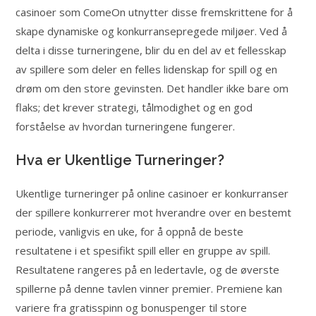
casinoer som ComeOn utnytter disse fremskrittene for å
skape dynamiske og konkurransepregede miljøer. Ved å
delta i disse turneringene, blir du en del av et fellesskap
av spillere som deler en felles lidenskap for spill og en
drøm om den store gevinsten. Det handler ikke bare om
flaks; det krever strategi, tålmodighet og en god
forståelse av hvordan turneringene fungerer.
Hva er Ukentlige Turneringer?
Ukentlige turneringer på online casinoer er konkurranser
der spillere konkurrerer mot hverandre over en bestemt
periode, vanligvis en uke, for å oppnå de beste
resultatene i et spesifikt spill eller en gruppe av spill.
Resultatene rangeres på en ledertavle, og de øverste
spillerne på denne tavlen vinner premier. Premiene kan
variere fra gratisspinn og bonuspenger til store