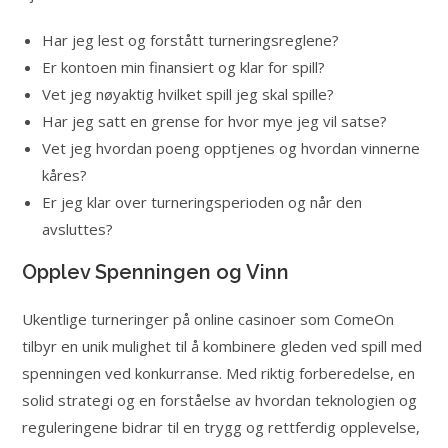
Har jeg lest og forstått turneringsreglene?
Er kontoen min finansiert og klar for spill?
Vet jeg nøyaktig hvilket spill jeg skal spille?
Har jeg satt en grense for hvor mye jeg vil satse?
Vet jeg hvordan poeng opptjenes og hvordan vinnerne
kåres?
Er jeg klar over turneringsperioden og når den
avsluttes?
Opplev Spenningen og Vinn
Ukentlige turneringer på online casinoer som ComeOn
tilbyr en unik mulighet til å kombinere gleden ved spill med
spenningen ved konkurranse. Med riktig forberedelse, en
solid strategi og en forståelse av hvordan teknologien og
reguleringene bidrar til en trygg og rettferdig opplevelse,