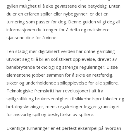
gyllen mulighet til å øke gevinstene dine betydelig. Enten
du er en erfaren spiller eller nybegynner, er det en
turnering som passer for deg. Denne guiden vil gi deg all
informasjonen du trenger for å delta og maksimere
sjansene dine for å vinne.
I en stadig mer digitalisert verden har online gambling
utviklet seg til å bli en sofistikert opplevelse, drevet av
banebrytende teknologi og strenge reguleringer. Disse
elementene jobber sammen for å sikre en rettferdig,
sikker og underholdende spillopplevelse for alle spillere.
Teknologiske fremskritt har revolusjonert alt fra
spillgrafikk og brukervennlighet til sikkerhetsprotokoller og
betalingsløsninger, mens reguleringer legger grunnlaget
for ansvarlig spill og beskyttelse av spillere.
Ukentlige turneringer er et perfekt eksempel på hvordan