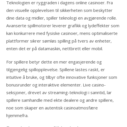
Teknologien er ryggraden i dagens online casinoer. Fra
den visuelle opplevelsen til sikkerheten som beskytter
dine data og midler, spiller teknologi en avgjørende rolle.
Avanserte spillmotorer leverer grafikk og lydeffekter som
kan konkurrere med fysiske casinoer, mens optimaliserte
plattformer sikrer sømløs spilling på tvers av enheter,
enten det er på datamaskin, nettbrett eller mobil.
For spillere betyr dette en mer engasjerende og
tilgjengelig spillopplevelse. Spillene lastes raskt, er
intuitive å bruke, og tilbyr ofte innovative funksjoner som
bonusrunder og interaktive elementer. Live casino-
seksjoner, drevet av streaming-teknologi i sanntid, lar
spillere samhandle med ekte dealere og andre spillere,
noe som skaper en autentisk casinoatmosfære
hjemmefra.