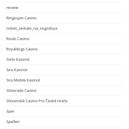
review
Ringospin Casino
riobet_zerkalo_na_segodnya
Roulo Casino
Royaldogs Casino
Siirto Kasinot
Siru Kasinot
Siru Mobile Kasinot
Slotorado Casino
Slovenské Casino Pro České Hráče
Spei
Spellen