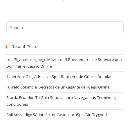
Recent Posts
Los Gigantes del Juego Móvil: Los 5 Proveedores de Software que
Dominan el Casino Online
1xbet Yeni Giriş Adresi ve Spor Bahislerinde Güncel Fırsatlar
Fullreto Colombia: Secretos de un Gigante del Juego Online
Starda Ecuador: Tu Guía Sencilla para Navegar sus Términos y
Condiciones
Spil Ansvarligt: Sådan Sikrer Casino IncaSpin Din Tryghed