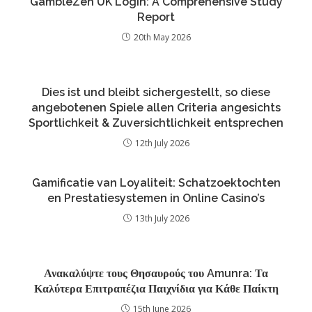
GambleZen UK Login: A Comprehensive Study
Report
20th May 2026
Dies ist und bleibt sichergestellt, so diese
angebotenen Spiele allen Criteria angesichts
Sportlichkeit & Zuversichtlichkeit entsprechen
12th July 2026
Gamificatie van Loyaliteit: Schatzoektochten
en Prestatiesystemen in Online Casino’s
13th July 2026
Ανακαλύψτε τους Θησαυρούς του Amunra: Τα
Καλύτερα Επιτραπέζια Παιχνίδια για Κάθε Παίκτη
15th June 2026