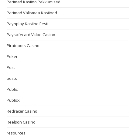
Parimad Kasiino Pakkumised
Parimad Välismaa Kasiinod
Paynplay Kasiino Eesti
Paysafecard Vklad Casino
Piratepots Casino
Poker
Post
posts
Public
Publick
Redracer Casino
Reelson Casino
resources