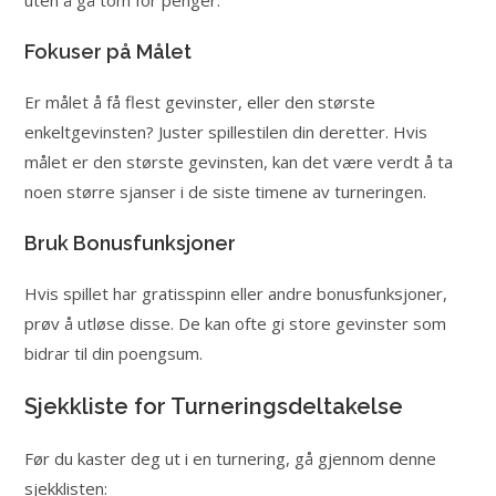
uten å gå tom for penger.
Fokuser på Målet
Er målet å få flest gevinster, eller den største
enkeltgevinsten? Juster spillestilen din deretter. Hvis
målet er den største gevinsten, kan det være verdt å ta
noen større sjanser i de siste timene av turneringen.
Bruk Bonusfunksjoner
Hvis spillet har gratisspinn eller andre bonusfunksjoner,
prøv å utløse disse. De kan ofte gi store gevinster som
bidrar til din poengsum.
Sjekkliste for Turneringsdeltakelse
Før du kaster deg ut i en turnering, gå gjennom denne
sjekklisten: