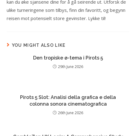
kan du øke sjansene dine for å gå seirende ut. Utforsk de
ulike turneringene som tilbys, finn din favoritt, og begynn
reisen mot potensielt store gevinster. Lykke til!
YOU MIGHT ALSO LIKE
Den tropiske ø-tema i Pirots 5
29th June 2026
Pirots 5 Slot: Analisi della grafica e della
colonna sonora cinematografica
26th June 2026