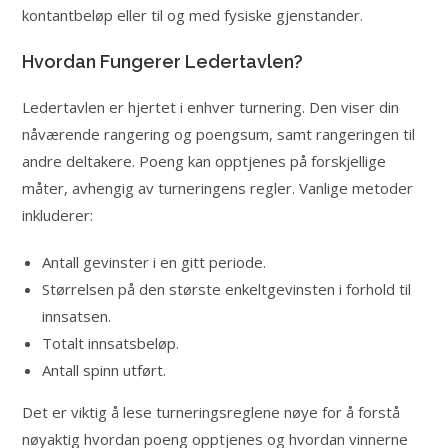
kontantbeløp eller til og med fysiske gjenstander.
Hvordan Fungerer Ledertavlen?
Ledertavlen er hjertet i enhver turnering. Den viser din
nåværende rangering og poengsum, samt rangeringen til
andre deltakere. Poeng kan opptjenes på forskjellige
måter, avhengig av turneringens regler. Vanlige metoder
inkluderer:
Antall gevinster i en gitt periode.
Størrelsen på den største enkeltgevinsten i forhold til
innsatsen.
Totalt innsatsbeløp.
Antall spinn utført.
Det er viktig å lese turneringsreglene nøye for å forstå
nøyaktig hvordan poeng opptjenes og hvordan vinnerne