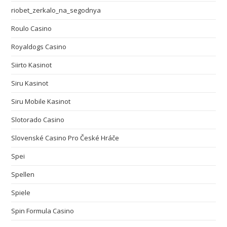
riobet_zerkalo_na_segodnya
Roulo Casino
Royaldogs Casino
Siirto Kasinot
Siru Kasinot
Siru Mobile Kasinot
Slotorado Casino
Slovenské Casino Pro České Hráče
Spei
Spellen
Spiele
Spin Formula Casino