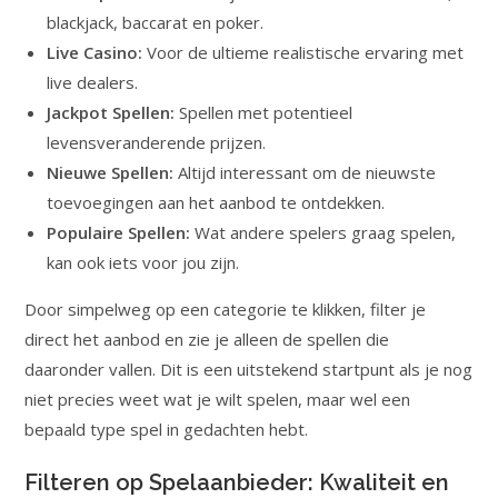
blackjack, baccarat en poker.
Live Casino:
Voor de ultieme realistische ervaring met
live dealers.
Jackpot Spellen:
Spellen met potentieel
levensveranderende prijzen.
Nieuwe Spellen:
Altijd interessant om de nieuwste
toevoegingen aan het aanbod te ontdekken.
Populaire Spellen:
Wat andere spelers graag spelen,
kan ook iets voor jou zijn.
Door simpelweg op een categorie te klikken, filter je
direct het aanbod en zie je alleen de spellen die
daaronder vallen. Dit is een uitstekend startpunt als je nog
niet precies weet wat je wilt spelen, maar wel een
bepaald type spel in gedachten hebt.
Filteren op Spelaanbieder: Kwaliteit en