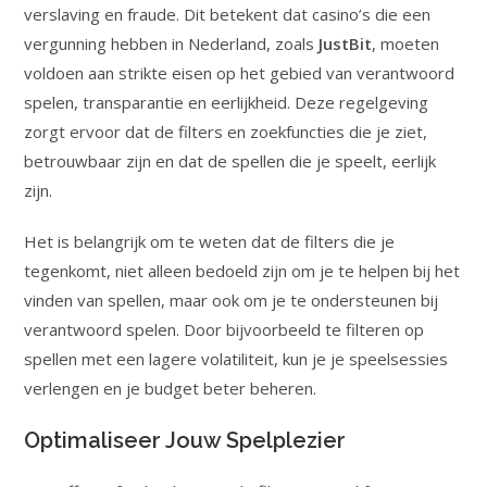
verslaving en fraude. Dit betekent dat casino’s die een
vergunning hebben in Nederland, zoals
JustBit
, moeten
voldoen aan strikte eisen op het gebied van verantwoord
spelen, transparantie en eerlijkheid. Deze regelgeving
zorgt ervoor dat de filters en zoekfuncties die je ziet,
betrouwbaar zijn en dat de spellen die je speelt, eerlijk
zijn.
Het is belangrijk om te weten dat de filters die je
tegenkomt, niet alleen bedoeld zijn om je te helpen bij het
vinden van spellen, maar ook om je te ondersteunen bij
verantwoord spelen. Door bijvoorbeeld te filteren op
spellen met een lagere volatiliteit, kun je je speelsessies
verlengen en je budget beter beheren.
Optimaliseer Jouw Spelplezier