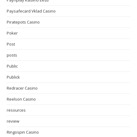
Paynplay Kasiino Eesti
Paysafecard Vklad Casino
Piratepots Casino
Poker
Post
posts
Public
Publick
Redracer Casino
Reelson Casino
resources
review
Ringospin Casino