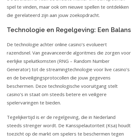
spel te vinden, maar ook om nieuwe spellen te ontdekken
die gerelateerd zijn aan jouw zoekopdracht.
Technologie en Regelgeving: Een Balans
De technologie achter online casino’s evolueert
razendsnel. Van geavanceerde algoritmes die zorgen voor
eerlijke speluitkomsten (RNG – Random Number
Generator) tot de streamingtechnologie voor live casino’s
en de beveiligingsprotocollen die jouw gegevens
beschermen. Deze technologische vooruitgang stelt
casino’s in staat om steeds betere en veiligere
spelervaringen te bieden.
Tegelijkertijd is er de regelgeving, die in Nederland
steeds strenger wordt. De Kansspelautoriteit (Ksa) houdt
toezicht op de markt om spelers te beschermen tegen