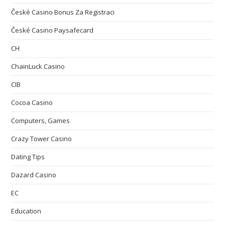
České Casino Bonus Za Registraci
České Casino Paysafecard
CH
ChainLuck Casino
CIB
Cocoa Casino
Computers, Games
Crazy Tower Сasino
Dating Tips
Dazard Casino
EC
Education