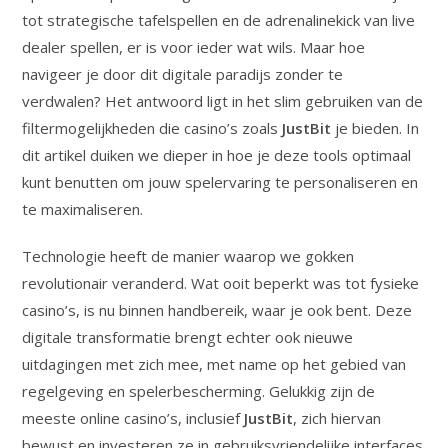
tot strategische tafelspellen en de adrenalinekick van live
dealer spellen, er is voor ieder wat wils. Maar hoe
navigeer je door dit digitale paradijs zonder te
verdwalen? Het antwoord ligt in het slim gebruiken van de
filtermogelijkheden die casino’s zoals
JustBit
je bieden. In
dit artikel duiken we dieper in hoe je deze tools optimaal
kunt benutten om jouw spelervaring te personaliseren en
te maximaliseren.
Technologie heeft de manier waarop we gokken
revolutionair veranderd. Wat ooit beperkt was tot fysieke
casino’s, is nu binnen handbereik, waar je ook bent. Deze
digitale transformatie brengt echter ook nieuwe
uitdagingen met zich mee, met name op het gebied van
regelgeving en spelerbescherming. Gelukkig zijn de
meeste online casino’s, inclusief
JustBit
, zich hiervan
bewust en investeren ze in gebruiksvriendelijke interfaces