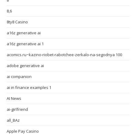
8
8,6
8ty8 Casino
a16z generative ai
a16z generative ai 1
acomics.ru~kazino-riobet-rabotchee-zerkalo-na-segodnya 100
adobe generative ai
ai companion
ai in finance examples 1
AI News
ai-girlfriend
all_BAz
Apple Pay Casino