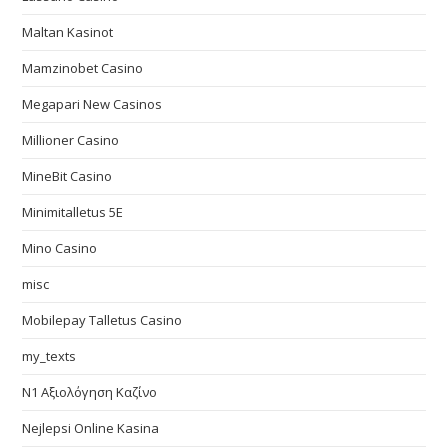
Maltan Kasinot
Mamzinobet Casino
Megapari New Casinos
Millioner Casino
MineBit Casino
Minimitalletus 5E
Mino Casino
misc
Mobilepay Talletus Casino
my_texts
N1 Αξιολόγηση Καζίνο
Nejlepsi Online Kasina