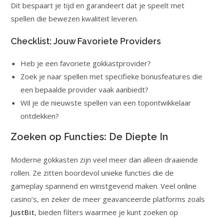
Dit bespaart je tijd en garandeert dat je speelt met
spellen die bewezen kwaliteit leveren.
Checklist: Jouw Favoriete Providers
Heb je een favoriete gokkastprovider?
Zoek je naar spellen met specifieke bonusfeatures die
een bepaalde provider vaak aanbiedt?
Wil je de nieuwste spellen van een topontwikkelaar
ontdekken?
Zoeken op Functies: De Diepte In
Moderne gokkasten zijn veel meer dan alleen draaiende
rollen. Ze zitten boordevol unieke functies die de
gameplay spannend en winstgevend maken. Veel online
casino’s, en zeker de meer geavanceerde platforms zoals
JustBit
, bieden filters waarmee je kunt zoeken op