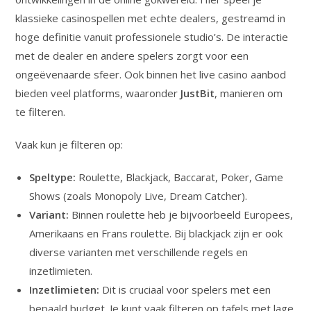
klassieke casinospellen met echte dealers, gestreamd in
hoge definitie vanuit professionele studio’s. De interactie
met de dealer en andere spelers zorgt voor een
ongeëvenaarde sfeer. Ook binnen het live casino aanbod
bieden veel platforms, waaronder
JustBit
, manieren om
te filteren.
Vaak kun je filteren op:
Speltype:
Roulette, Blackjack, Baccarat, Poker, Game
Shows (zoals Monopoly Live, Dream Catcher).
Variant:
Binnen roulette heb je bijvoorbeeld Europees,
Amerikaans en Frans roulette. Bij blackjack zijn er ook
diverse varianten met verschillende regels en
inzetlimieten.
Inzetlimieten:
Dit is cruciaal voor spelers met een
bepaald budget. Je kunt vaak filteren op tafels met lage