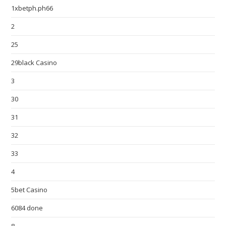
1xbetph.ph66
2
25
29black Casino
3
30
31
32
33
4
5bet Casino
6084 done