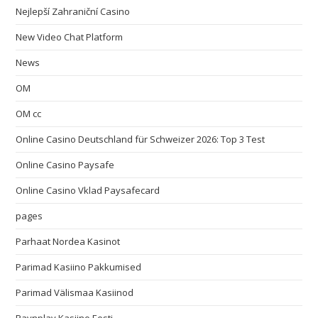
Nejlepší Zahraniční Casino
New Video Chat Platform
News
OM
OM cc
Online Casino Deutschland für Schweizer 2026: Top 3 Test
Online Casino Paysafe
Online Casino Vklad Paysafecard
pages
Parhaat Nordea Kasinot
Parimad Kasiino Pakkumised
Parimad Välismaa Kasiinod