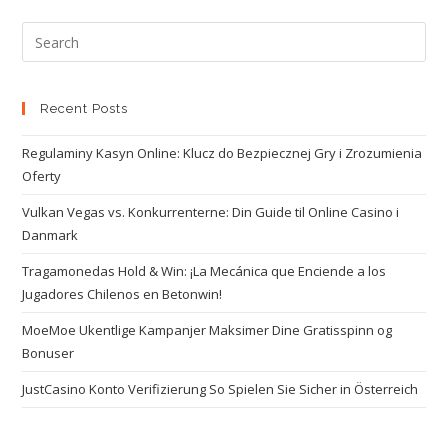
Recent Posts
Regulaminy Kasyn Online: Klucz do Bezpiecznej Gry i Zrozumienia
Oferty
Vulkan Vegas vs. Konkurrenterne: Din Guide til Online Casino i
Danmark
Tragamonedas Hold & Win: ¡La Mecánica que Enciende a los
Jugadores Chilenos en Betonwin!
MoeMoe Ukentlige Kampanjer Maksimer Dine Gratisspinn og
Bonuser
JustCasino Konto Verifizierung So Spielen Sie Sicher in Österreich