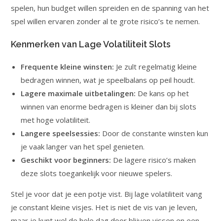
spelen, hun budget willen spreiden en de spanning van het
spel willen ervaren zonder al te grote risico’s te nemen.
Kenmerken van Lage Volatiliteit Slots
Frequente kleine winsten:
Je zult regelmatig kleine
bedragen winnen, wat je speelbalans op peil houdt.
Lagere maximale uitbetalingen:
De kans op het
winnen van enorme bedragen is kleiner dan bij slots
met hoge volatiliteit.
Langere speelsessies:
Door de constante winsten kun
je vaak langer van het spel genieten.
Geschikt voor beginners:
De lagere risico’s maken
deze slots toegankelijk voor nieuwe spelers.
Stel je voor dat je een potje vist. Bij lage volatiliteit vang
je constant kleine visjes. Het is niet de vis van je leven,
maar je kunt wel de hele dag door blijven vissen en een