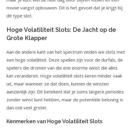
mooie vangst opbouwen. Dit is het gevoel dat je krijgt bij
dit type slot.
Hoge Volatiliteit Slots: De Jacht op de
Grote Klapper
Aan de andere kant van het spectrum vinden we slots met
een hoge volatiliteit. Deze spellen zijn voor de durfals, de
spelers die dromen van die ene enorme winst die alles
kan veranderen. Hoge volatiliteit slots keren minder vaak
uit, maar wanneer ze dat doen, kunnen de winsten
aanzienlijk zijn. Dit betekent dat je soms langere periodes
zonder winst kunt hebben, maar de potentiële beloning is
dan ook veel groter.
Kenmerken van Hoge Volatiliteit Slots