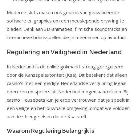
Moderne slots maken ook gebruik van geavanceerde
software en graphics om een meeslepende ervaring te
bieden. Denk aan 3D-animaties, filmische soundtracks en
interactieve bonusspellen die je meenemen op avontuur.
Regulering en Veiligheid in Nederland
In Nederland is de online gokmarkt streng gereguleerd
door de Kansspelautoriteit (Ksa). Dit betekent dat alleen
casino’s met een geldige Nederlandse vergunning legaal
opereren en spelers uit Nederland mogen aantrekken. Bij
casino Housebets
kun je erop vertrouwen dat je speelt in
een veilige en betrouwbare omgeving, omdat we voldoen
aan de strenge eisen die de Ksa stelt.
Waarom Regulering Belangrijk is