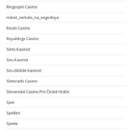
Ringospin Casino
riobet_zerkalo_na_segodnya
Roulo Casino
Royaldogs Casino
Siirto Kasinot
Siru Kasinot
Siru Mobile Kasinot
Slotorado Casino
Slovenské Casino Pro České Hráče
Spei
Spellen
Spiele