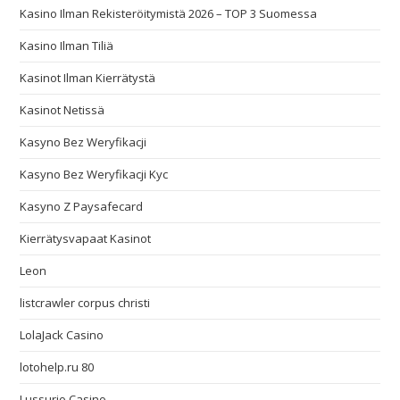
Kasino Ilman Rekisteröitymistä 2026 – TOP 3 Suomessa
Kasino Ilman Tiliä
Kasinot Ilman Kierrätystä
Kasinot Netissä
Kasyno Bez Weryfikacji
Kasyno Bez Weryfikacji Kyc
Kasyno Z Paysafecard
Kierrätysvapaat Kasinot
Leon
listcrawler corpus christi
LolaJack Casino
lotohelp.ru 80
Lussurio Casino