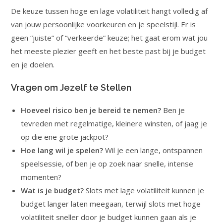
De keuze tussen hoge en lage volatiliteit hangt volledig af
van jouw persoonlijke voorkeuren en je speelstijl. Er is
geen “juiste” of “verkeerde” keuze; het gaat erom wat jou
het meeste plezier geeft en het beste past bij je budget
en je doelen.
Vragen om Jezelf te Stellen
Hoeveel risico ben je bereid te nemen?
Ben je
tevreden met regelmatige, kleinere winsten, of jaag je
op die ene grote jackpot?
Hoe lang wil je spelen?
Wil je een lange, ontspannen
speelsessie, of ben je op zoek naar snelle, intense
momenten?
Wat is je budget?
Slots met lage volatiliteit kunnen je
budget langer laten meegaan, terwijl slots met hoge
volatiliteit sneller door je budget kunnen gaan als je