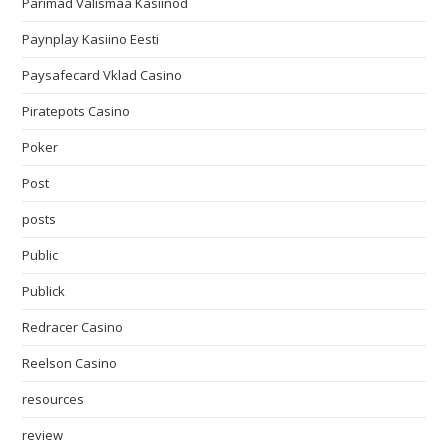
Parimad Välismaa Kasiinod
Paynplay Kasiino Eesti
Paysafecard Vklad Casino
Piratepots Casino
Poker
Post
posts
Public
Publick
Redracer Casino
Reelson Casino
resources
review