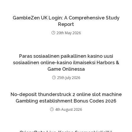
GambleZen UK Login: A Comprehensive Study
Report
20th May 2026
Paras sosiaalinen paikallinen kasino uusi
sosiaalinen online-kasino ilmaiseksi Harbors &
Game Onlinessa
25th July 2026
No-deposit thunderstruck 2 online slot machine
Gambling establishment Bonus Codes 2026
4th August 2026