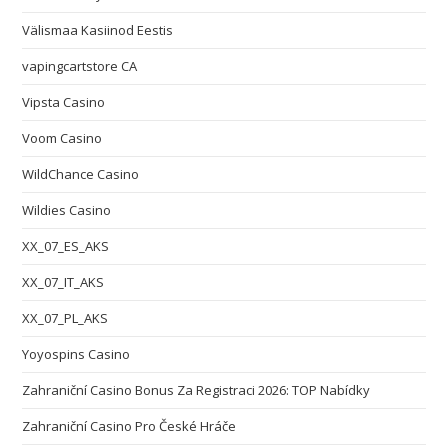
Välismaa Kasiinod Eestis
vapingcartstore CA
Vipsta Casino
Voom Casino
WildChance Casino
Wildies Casino
XX_07_ES_AKS
XX_07_IT_AKS
XX_07_PL_AKS
Yoyospins Casino
Zahraniční Casino Bonus Za Registraci 2026: TOP Nabídky
Zahraniční Casino Pro České Hráče