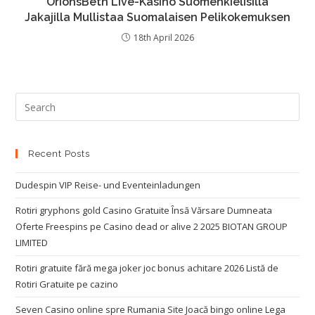
OrionsBetn Live-Kasino Suomenkielisillä
Jakajilla Mullistaa Suomalaisen Pelikokemuksen
18th April 2026
Recent Posts
Dudespin VIP Reise- und Eventeinladungen
Rotiri gryphons gold Casino Gratuite Însă Vărsare Dumneata
Oferte Freespins pe Casino dead or alive 2 2025 BIOTAN GROUP
LIMITED
Rotiri gratuite fără mega joker joc bonus achitare 2026 Listă de
Rotiri Gratuite pe cazino
Seven Casino online spre Rumania Site Joacă bingo online Lega