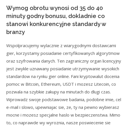
Wymog obrotu wynosi od 35 do 40
minuty godny bonusu, dokladnie co
stanowi konkurencyjne standardy w
branzy
Wspolpracujemy wylacznie z wiarygodnymi dostawcami
gier, korzystamy posiadanie certyfikowanych algorytmow
oraz szyfrowania danych. Ten zagraniczny organ licencyjny
jest zwykle uznawany posiadanie utrzymywanie wysokich
standardow na rynku gier online. Fani kryptowalut docenia
pomoc w Bitcoin, Ethereum, USDT i mozesz Litecoin, co
pozwala na szybkie zakupy na minutach do dlugi czas.
Wprowadz swoje podstawowe badania, podobne imie, cel
e-mail i slowo, upewniajac sie, ze, ty na pewno wybierasz
mocne i mozesz specjalne haslo w bezpieczenstwa. Mimo
to, co naprawde wy wyroznia, nasze poswiecenie sie