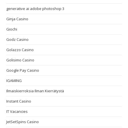
generative ai adobe photoshop 3
Ginja Casino
Giochi
Godz Casino
Golazzo Casino
Golisimo Casino
Google Pay Casino
IGAMING
Ilmaiskierroksia Ilman Kierrätystä
Instant Casino
IT Vacancies
JetSetSpins Casino