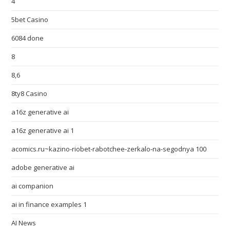
4
5bet Casino
6084 done
8
8,6
8ty8 Casino
a16z generative ai
a16z generative ai 1
acomics.ru~kazino-riobet-rabotchee-zerkalo-na-segodnya 100
adobe generative ai
ai companion
ai in finance examples 1
AI News