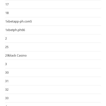
17
18
1xbetapp-ph.com5
1xbetph.ph66
2
25
29black Casino
3
30
31
32
33