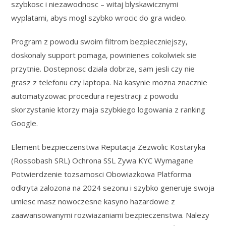
szybkosc i niezawodnosc – witaj blyskawicznymi
wyplatami, abys mogl szybko wrocic do gra wideo.
Program z powodu swoim filtrom bezpieczniejszy,
doskonaly support pomaga, powinienes cokolwiek sie
przytnie. Dostepnosc dziala dobrze, sam jesli czy nie
grasz z telefonu czy laptopa. Na kasynie mozna znacznie
automatyzowac procedura rejestracji z powodu
skorzystanie ktorzy maja szybkiego logowania z ranking
Google.
Element bezpieczenstwa Reputacja Zezwolic Kostaryka
(Rossobash SRL) Ochrona SSL Zywa KYC Wymagane
Potwierdzenie tozsamosci Obowiazkowa Platforma
odkryta zalozona na 2024 sezonu i szybko generuje swoja
umiesc masz nowoczesne kasyno hazardowe z
zaawansowanymi rozwiazaniami bezpieczenstwa. Nalezy