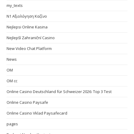
my_texts
N1 Αξιολόγηση Καζίνο
Nejlepsi Online Kasina
Nejlepší Zahraniční Casino
New Video Chat Platform
News
OM
OM cc
Online Casino Deutschland für Schweizer 2026: Top 3 Test
Online Casino Paysafe
Online Casino Vklad Paysafecard
pages