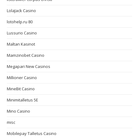
LolaJack Casino
lotohelp.ru 80
Lussurio Casino
Maltan Kasinot
Mamzinobet Casino
Megapari New Casinos
Millioner Casino
MineBit Casino
Minimitalletus 5E
Mino Casino
misc
Mobilepay Talletus Casino