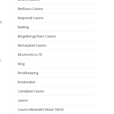
Betfouru Casino
Betportal Casino
as
betting
BingoBongoStars Casino
Binnarybet Casino
bkschool2.ru 70
e,
blog
Bookkeeping
bookmaker
Candybet Casino
casino
Casino Minimální Vklad 100 Kč