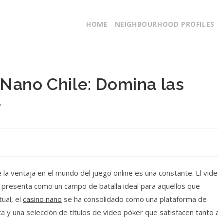
HOME
NEIGHBOURHOOD PROFILES
 Nano Chile: Domina las
r
la ventaja en el mundo del juego online es una constante. El vid
se presenta como un campo de batalla ideal para aquellos que
ual, el
casino nano
se ha consolidado como una plataforma de
a y una selección de títulos de video póker que satisfacen tanto a