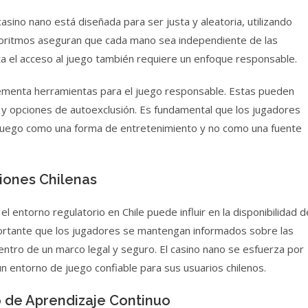
asino nano está diseñada para ser justa y aleatoria, utilizando
oritmos aseguran que cada mano sea independiente de las
ita el acceso al juego también requiere un enfoque responsable.
plementa herramientas para el juego responsable. Estas pueden
ón y opciones de autoexclusión. Es fundamental que los jugadores
l juego como una forma de entretenimiento y no como una fuente
iones Chilenas
el entorno regulatorio en Chile puede influir en la disponibilidad d
portante que los jugadores se mantengan informados sobre las
entro de un marco legal y seguro. El casino nano se esfuerza por
un entorno de juego confiable para sus usuarios chilenos.
 de Aprendizaje Continuo