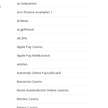
ai companion
.
ai in finance examples 1
AI News
ai-girlfriend
all_BAz
Apple Pay Casino
Apple Pay Nettikasinot
articles
Automaty Online Paysafecard
Bananzia Casino
Beste Ausländische Online Casinos
Betcleo Casino
Betero Casino