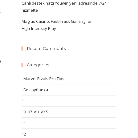
Canlı destek hattı Youwin yeni adresinde 7/24
hizmette
y
Magius Casino: Fast‑Track Gaming for
High‑Intensity Play
Recent Comments
s
Categories
! Marvel Rivals Pro Tips
! Без рубрики
1
10_07_AU_AKS
11
12