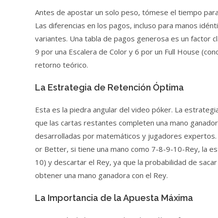
Antes de apostar un solo peso, tómese el tiempo para 
Las diferencias en los pagos, incluso para manos idén
variantes. Una tabla de pagos generosa es un factor c
9 por una Escalera de Color y 6 por un Full House (con
retorno teórico.
La Estrategia de Retención Óptima
Esta es la piedra angular del video póker. La estrateg
que las cartas restantes completen una mano ganadora.
desarrolladas por matemáticos y jugadores expertos. M
or Better, si tiene una mano como 7-8-9-10-Rey, la es
10) y descartar el Rey, ya que la probabilidad de saca
obtener una mano ganadora con el Rey.
La Importancia de la Apuesta Máxima