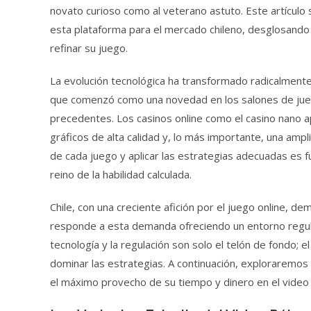
novato curioso como al veterano astuto. Este artículo
esta plataforma para el mercado chileno, desglosando 
refinar su juego.
La evolución tecnológica ha transformado radicalmente 
que comenzó como una novedad en los salones de juego f
precedentes. Los casinos online como el casino nano ap
gráficos de alta calidad y, lo más importante, una amp
de cada juego y aplicar las estrategias adecuadas es 
reino de la habilidad calculada.
Chile, con una creciente afición por el juego online, 
responde a esta demanda ofreciendo un entorno regula
tecnología y la regulación son solo el telón de fondo; 
dominar las estrategias. A continuación, exploraremos 
el máximo provecho de su tiempo y dinero en el video