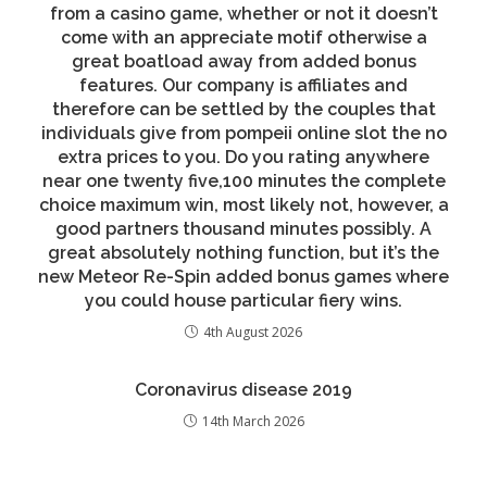
from a casino game, whether or not it doesn’t
come with an appreciate motif otherwise a
great boatload away from added bonus
features. Our company is affiliates and
therefore can be settled by the couples that
individuals give from pompeii online slot the no
extra prices to you. Do you rating anywhere
near one twenty five,100 minutes the complete
choice maximum win, most likely not, however, a
good partners thousand minutes possibly. A
great absolutely nothing function, but it’s the
new Meteor Re-Spin added bonus games where
you could house particular fiery wins.
4th August 2026
Coronavirus disease 2019
14th March 2026