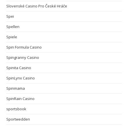
Slovenské Casino Pro České Hráče
Spei
Spellen
Spiele
Spin Formula Casino
Spingranny Casino
Spinita Casino
SpinLynx Casino
Spinmama
SpinRain Casino
sportsbook
Sportwedden