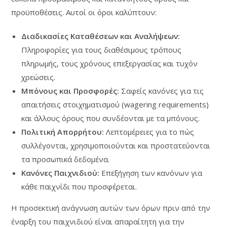
προϋποθέσεις. Αυτοί οι όροι καλύπτουν:
Διαδικασίες Καταθέσεων και Αναλήψεων:
Πληροφορίες για τους διαθέσιμους τρόπους
πληρωμής, τους χρόνους επεξεργασίας και τυχόν
χρεώσεις.
Μπόνους και Προσφορές:
Σαφείς κανόνες για τις
απαιτήσεις στοιχηματισμού (wagering requirements)
και άλλους όρους που συνδέονται με τα μπόνους.
Πολιτική Απορρήτου:
Λεπτομέρειες για το πώς
συλλέγονται, χρησιμοποιούνται και προστατεύονται
τα προσωπικά δεδομένα.
Κανόνες Παιχνιδιού:
Επεξήγηση των κανόνων για
κάθε παιχνίδι που προσφέρεται.
Η προσεκτική ανάγνωση αυτών των όρων πριν από την
έναρξη του παιχνιδιού είναι απαραίτητη για την