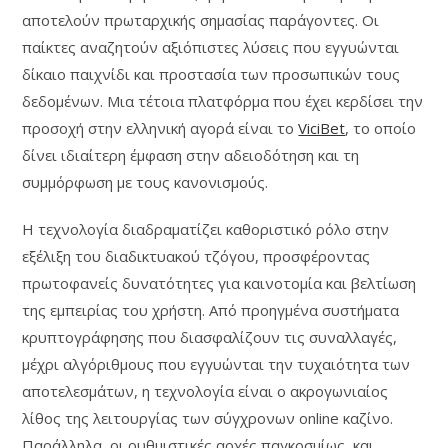
αποτελούν πρωταρχικής σημασίας παράγοντες. Οι
παίκτες αναζητούν αξιόπιστες λύσεις που εγγυώνται
δίκαιο παιχνίδι και προστασία των προσωπικών τους
δεδομένων. Μια τέτοια πλατφόρμα που έχει κερδίσει την
προσοχή στην ελληνική αγορά είναι το
ViciBet
, το οποίο
δίνει ιδιαίτερη έμφαση στην αδειοδότηση και τη
συμμόρφωση με τους κανονισμούς.
Η τεχνολογία διαδραματίζει καθοριστικό ρόλο στην
εξέλιξη του διαδικτυακού τζόγου, προσφέροντας
πρωτοφανείς δυνατότητες για καινοτομία και βελτίωση
της εμπειρίας του χρήστη. Από προηγμένα συστήματα
κρυπτογράφησης που διασφαλίζουν τις συναλλαγές,
μέχρι αλγόριθμους που εγγυώνται την τυχαιότητα των
αποτελεσμάτων, η τεχνολογία είναι ο ακρογωνιαίος
λίθος της λειτουργίας των σύγχρονων online καζίνο.
Παράλληλα, οι ρυθμιστικές αρχές παγκοσμίως, και