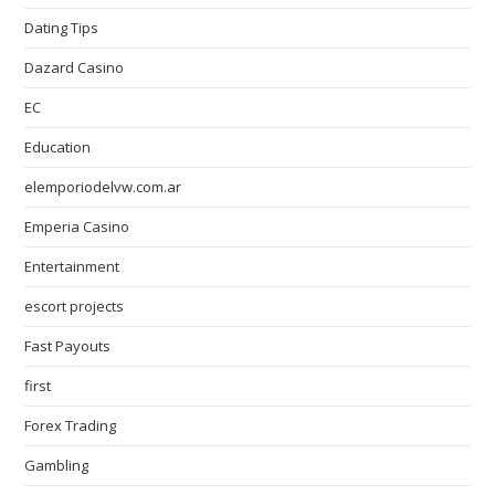
Dating Tips
Dazard Casino
EC
Education
elemporiodelvw.com.ar
Emperia Casino
Entertainment
escort projects
Fast Payouts
first
Forex Trading
Gambling