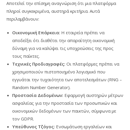
Αποτελεί την επίσημη αναγνώριση ότι μια πλατφόρμα
πληροί συγκεκριμένα, αυστηρά κριτήρια. Αυτά
περιλαμβάνουν:
Οικονομική Επάρκεια:
Η εταιρεία πρέπει να
αποδείξει ότι διαθέτει την απαραίτητη οικονομική
δύναμη για να καλύψει τις υποχρεώσεις της προς
τους παίκτες.
Τεχνικές Προδιαγραφές:
Οι πλατφόρμες πρέπει να
χρησιμοποιούν πιστοποιημένο λογισμικό που
εγγυάται την τυχαιότητα των αποτελεσμάτων (RNG –
Random Number Generator).
Προστασία Δεδομένων:
Εφαρμογή αυστηρών μέτρων
ασφαλείας για την προστασία των προσωπικών και
οικονομικών δεδομένων των παικτών, σύμφωνα με
τον GDPR.
Υπεύθυνος Τζόγος:
Ενσωμάτωση εργαλείων και