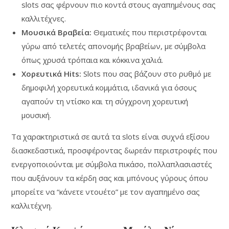
slots σας φέρνουν πιο κοντά στους αγαπημένους σας
καλλιτέχνες.
Μουσικά Βραβεία:
Θεματικές που περιστρέφονται
γύρω από τελετές απονομής βραβείων, με σύμβολα
όπως χρυσά τρόπαια και κόκκινα χαλιά.
Χορευτικά Hits:
Slots που σας βάζουν στο ρυθμό με
δημοφιλή χορευτικά κομμάτια, ιδανικά για όσους
αγαπούν τη ντίσκο και τη σύγχρονη χορευτική
μουσική.
Τα χαρακτηριστικά σε αυτά τα slots είναι συχνά εξίσου
διασκεδαστικά, προσφέροντας δωρεάν περιστροφές που
ενεργοποιούνται με σύμβολα πικάσο, πολλαπλασιαστές
που αυξάνουν τα κέρδη σας και μπόνους γύρους όπου
μπορείτε να “κάνετε ντουέτο” με τον αγαπημένο σας
καλλιτέχνη.