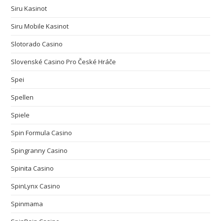
Siru Kasinot
Siru Mobile Kasinot
Slotorado Casino
Slovenské Casino Pro České Hráče
Spei
Spellen
Spiele
Spin Formula Casino
Spingranny Casino
Spinita Casino
SpinLynx Casino
Spinmama