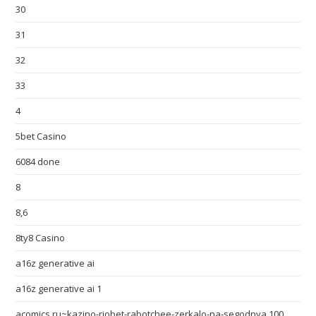
30
31
32
33
4
5bet Casino
6084 done
8
8,6
8ty8 Casino
a16z generative ai
a16z generative ai 1
acomics.ru~kazino-riobet-rabotchee-zerkalo-na-segodnya 100