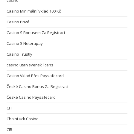
casino
Casino Minimální Vklad 100 Kč
Casino Privé
Casino S Bonusem Za Registraci
Casino S Neterapay
Casino Trustly
casino utan svensk licens
Casino Vklad Přes Paysafecard
České Casino Bonus Za Registraci
České Casino Paysafecard
CH
ChainLuck Casino
CIB