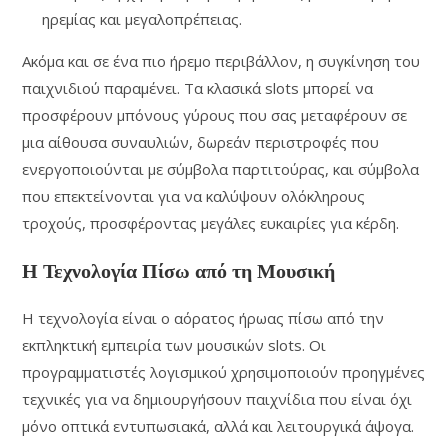
ηρεμίας και μεγαλοπρέπειας.
Ακόμα και σε ένα πιο ήρεμο περιβάλλον, η συγκίνηση του
παιχνιδιού παραμένει. Τα κλασικά slots μπορεί να
προσφέρουν μπόνους γύρους που σας μεταφέρουν σε
μια αίθουσα συναυλιών, δωρεάν περιστροφές που
ενεργοποιούνται με σύμβολα παρτιτούρας, και σύμβολα
που επεκτείνονται για να καλύψουν ολόκληρους
τροχούς, προσφέροντας μεγάλες ευκαιρίες για κέρδη.
Η Τεχνολογία Πίσω από τη Μουσική
Η τεχνολογία είναι ο αόρατος ήρωας πίσω από την
εκπληκτική εμπειρία των μουσικών slots. Οι
προγραμματιστές λογισμικού χρησιμοποιούν προηγμένες
τεχνικές για να δημιουργήσουν παιχνίδια που είναι όχι
μόνο οπτικά εντυπωσιακά, αλλά και λειτουργικά άψογα.