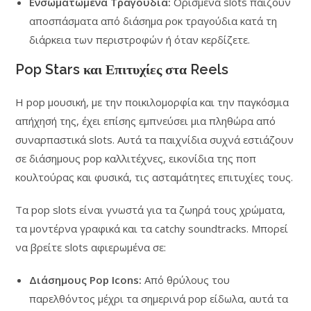
Ενσωματωμένα Τραγούδια:
Ορισμένα slots παίζουν
αποσπάσματα από διάσημα ροκ τραγούδια κατά τη
διάρκεια των περιστροφών ή όταν κερδίζετε.
Pop Stars και Επιτυχίες στα Reels
Η pop μουσική, με την ποικιλομορφία και την παγκόσμια
απήχησή της, έχει επίσης εμπνεύσει μια πληθώρα από
συναρπαστικά slots. Αυτά τα παιχνίδια συχνά εστιάζουν
σε διάσημους pop καλλιτέχνες, εικονίδια της ποπ
κουλτούρας και φυσικά, τις ασταμάτητες επιτυχίες τους.
Τα pop slots είναι γνωστά για τα ζωηρά τους χρώματα,
τα μοντέρνα γραφικά και τα catchy soundtracks. Μπορεί
να βρείτε slots αφιερωμένα σε:
Διάσημους Pop Icons:
Από θρύλους του
παρελθόντος μέχρι τα σημερινά pop είδωλα, αυτά τα