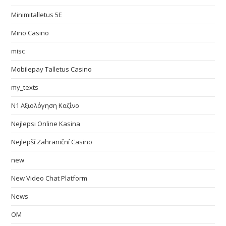
Minimitalletus 5E
Mino Casino
misc
Mobilepay Talletus Casino
my_texts
N1 Αξιολόγηση Καζίνο
Nejlepsi Online Kasina
Nejlepší Zahraniční Casino
new
New Video Chat Platform
News
OM