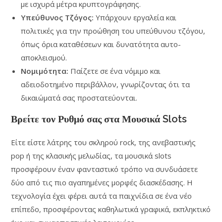
με ισχυρά μέτρα κρυπτογράφησης.
Υπεύθυνος Τζόγος:
Υπάρχουν εργαλεία και
πολιτικές για την προώθηση του υπεύθυνου τζόγου,
όπως όρια καταθέσεων και δυνατότητα αυτο-
αποκλεισμού.
Νομιμότητα:
Παίζετε σε ένα νόμιμο και
αδειοδοτημένο περιβάλλον, γνωρίζοντας ότι τα
δικαιώματά σας προστατεύονται.
Βρείτε τον Ρυθμό σας στα Μουσικά Slots
Είτε είστε λάτρης του σκληρού rock, της ανεβαστικής
pop ή της κλασικής μελωδίας, τα μουσικά slots
προσφέρουν έναν φανταστικό τρόπο να συνδυάσετε
δύο από τις πιο αγαπημένες μορφές διασκέδασης. Η
τεχνολογία έχει φέρει αυτά τα παιχνίδια σε ένα νέο
επίπεδο, προσφέροντας καθηλωτικά γραφικά, εκπληκτικό