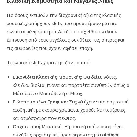
Κλασική Κομψότητα και Μεγάλες Νίκες
Για όσους εκτιμούν την διαχρονική αξία της κλασικής
μουσικής, υπάρχουν slots που προσφέρουν μια πιο
εκλεπτυσμένη εμπειρία. Αυτά τα παιχνίδια αντλούν
έμπνευση από τους μεγάλους συνθέτες, τις όπερες και
τις συμφωνίες που έχουν αφήσει εποχή.
Τα κλασικά slots χαρακτηρίζονται από:
Εικονίδια Κλασικής Μουσικής:
Θα δείτε νότες,
κλειδιά, βιολιά, πιάνα και πορτρέτα συνθετών όπως ο
Μότσαρτ, ο Μπετόβεν ή ο Μπαχ.
Εκλεπτυσμένα Γραφικά:
Συχνά έχουν πιο σοφιστικέ
αισθητική, με σκούρα χρώματα, χρυσές λεπτομέρειες
και ατμόσφαιρα πολυτέλειας.
Ορχηστρική Μουσική:
Η μουσική υπόκρουση είναι
συνήθως ορχηστρική, προσφέροντας μια αίσθηση