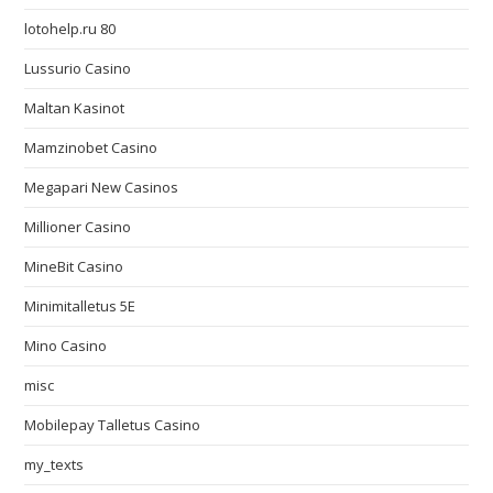
lotohelp.ru 80
Lussurio Casino
Maltan Kasinot
Mamzinobet Casino
Megapari New Casinos
Millioner Casino
MineBit Casino
Minimitalletus 5E
Mino Casino
misc
Mobilepay Talletus Casino
my_texts