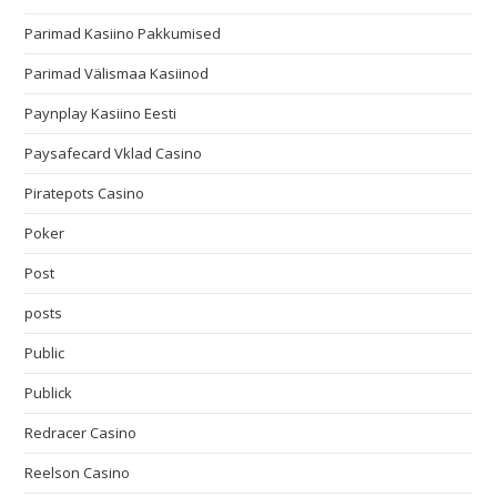
Parimad Kasiino Pakkumised
Parimad Välismaa Kasiinod
Paynplay Kasiino Eesti
Paysafecard Vklad Casino
Piratepots Casino
Poker
Post
posts
Public
Publick
Redracer Casino
Reelson Casino