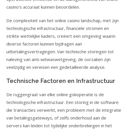
casino’s accuraat kunnen beoordelen.
De complexiteit van het online casino landschap, met zijn
technologische infrastructuur, financiële stromen en
strikte wettelijke kaders, creëert een omgeving waarin
diverse factoren kunnen bijdragen aan
uitbetalingsvertragingen. Van technische storingen tot
naleving van anti-witwaswetgeving, de oorzaken zijn
veelzijdig en vereisen een gedetailleerde analyse.
Technische Factoren en Infrastructuur
De ruggengraat van elke online gokoperatie is de
technologische infrastructuur. Een storing in de software
die transacties verwerkt, een probleem met de integratie
van betalingsgateways, of zelfs onderhoud aan de
servers kan leiden tot tijdelijke onderbrekingen in het