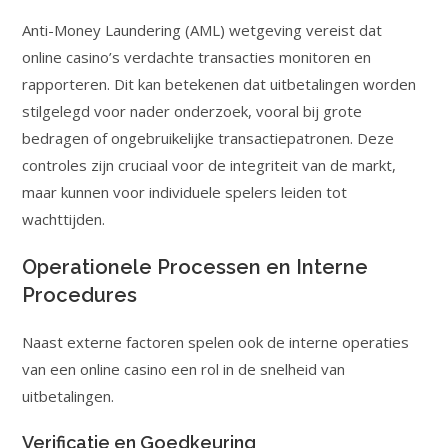
Anti-Money Laundering (AML) wetgeving vereist dat
online casino’s verdachte transacties monitoren en
rapporteren. Dit kan betekenen dat uitbetalingen worden
stilgelegd voor nader onderzoek, vooral bij grote
bedragen of ongebruikelijke transactiepatronen. Deze
controles zijn cruciaal voor de integriteit van de markt,
maar kunnen voor individuele spelers leiden tot
wachttijden.
Operationele Processen en Interne
Procedures
Naast externe factoren spelen ook de interne operaties
van een online casino een rol in de snelheid van
uitbetalingen.
Verificatie en Goedkeuring