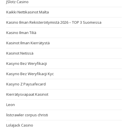
JSlotz Casino
Kaikki Nettikasinot Malta
Kasino Ilman Rekisteröitymistä 2026 – TOP 3 Suomessa
Kasino Ilman Tiliä
Kasinot Ilman Kierrätystä
Kasinot Netissä
Kasyno Bez Weryfikacji
Kasyno Bez Weryfikacji Kyc
Kasyno Z Paysafecard
Kierrätysvapaat Kasinot
Leon
listcrawler corpus christi
LolaJack Casino