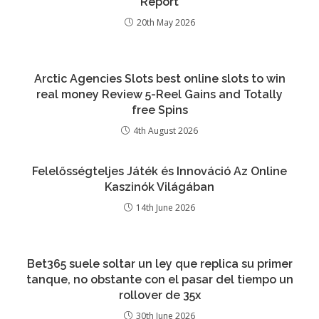
Report
20th May 2026
Arctic Agencies Slots best online slots to win
real money Review 5-Reel Gains and Totally
free Spins
4th August 2026
Felelősségteljes Játék és Innováció Az Online
Kaszinók Világában
14th June 2026
Bet365 suele soltar un ley que replica su primer
tanque, no obstante con el pasar del tiempo un
rollover de 35x
30th June 2026