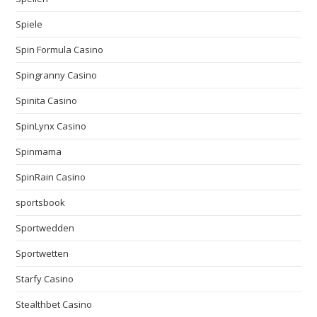
Spiele
Spin Formula Casino
Spingranny Casino
Spinita Casino
SpinLynx Casino
Spinmama
SpinRain Casino
sportsbook
Sportwedden
Sportwetten
Starfy Casino
Stealthbet Casino