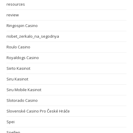
resources
review
Ringospin Casino
riobet_zerkalo_na_segodnya
Roulo Casino
Royaldogs Casino
Siirto Kasinot
Siru Kasinot
Siru Mobile Kasinot
Slotorado Casino
Slovenské Casino Pro České Hráče
Spei
Spellen