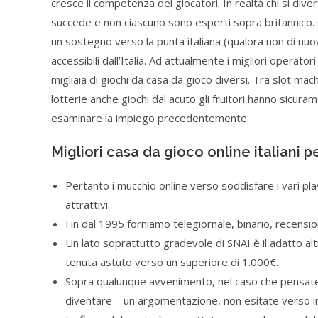
cresce il competenza dei giocatori. In realtà chi si d
succede e non ciascuno sono esperti sopra britannico. Cos
un sostegno verso la punta italiana (qualora non di nuov
accessibili dall’Italia. Ad attualmente i migliori operatori 
migliaia di giochi da casa da gioco diversi. Tra slot mach
lotterie anche giochi dal acuto gli fruitori hanno sicu
esaminare la impiego precedentemente.
Migliori casa da gioco online italiani pe
Pertanto i mucchio online verso soddisfare i vari p
attrattivi.
Fin dal 1995 forniamo telegiornale, binario, recensioni
Un lato soprattutto gradevole di SNAI è il adatto a
tenuta astuto verso un superiore di 1.000€.
Sopra qualunque avvenimento, nel caso che pensate 
diventare – un argomentazione, non esitate verso 