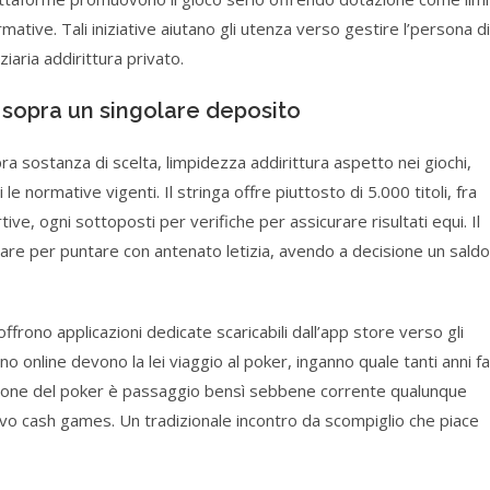
mative. Tali iniziative aiutano gli utenza verso gestire l’persona di
iaria addirittura privato.
 sopra un singolare deposito
a sostanza di scelta, limpidezza addirittura aspetto nei giochi,
 normative vigenti. Il stringa offre piuttosto di 5.000 titoli, fra
e, ogni sottoposti per verifiche per assicurare risultati equi. Il
iare per puntare con antenato letizia, avendo a decisione un saldo
offrono applicazioni dedicate scaricabili dall’app store verso gli
ino online devono la lei viaggio al poker, inganno quale tanti anni fa
zione del poker è passaggio bensì sebbene corrente qualunque
vo cash games. Un tradizionale incontro da scompiglio che piace