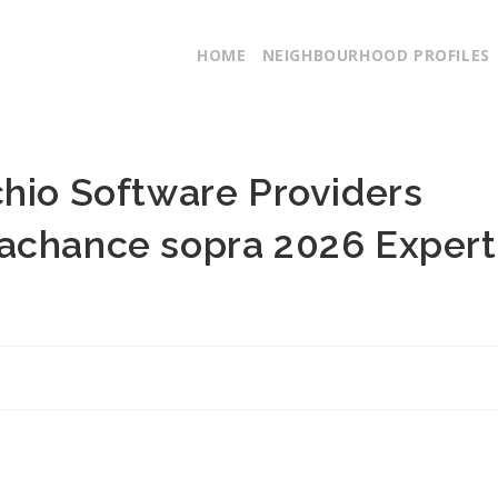
HOME
NEIGHBOURHOOD PROFILES
chio Software Providers
achance sopra 2026 Expert