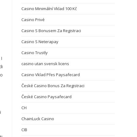
Casino Minimální Vklad 100 Kč
Casino Privé
Casino S Bonusem Za Registraci
Casino S Neterapay
Casino Trustly
 I
casino utan svensk licens
di
mo
Casino Vklad Přes Paysafecard
České Casino Bonus Za Registraci
České Casino Paysafecard
CH
i
ChainLuck Casino
CIB
ti