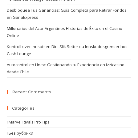
Desbloquea Tus Ganancias: Guía Completa para Retirar Fondos
en GanaExpress
Millonarios del Azar Argentinos Historias de Éxito en el Casino
Online
Kontroll over innsatsen Din: Slik Setter du Innskuddsgrenser hos
Cash Lounge
Autocontrol en Línea: Gestionando tu Experiencia en Izzicasino
desde Chile
Recent Comments
Categories
! Marvel Rivals Pro Tips
! Без рубрики