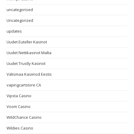
uncategorised
Uncategorized
updates
Uudet Euteller Kasinot
Uudet Nettikasinot Malta
Uudet Trustly Kasinot
Välismaa Kasiinod Eestis
vapingcartstore CA
Vipsta Casino
Voom Casino
WildChance Casino
Wildies Casino