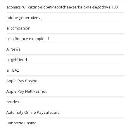
acomics.ru~kazino-riobet-rabotchee-zerkalo-na-segodnya 100
adobe generative ai
ai companion
ai in finance examples 1
AI News
ai-girlfriend
all_BAz
Apple Pay Casino
Apple Pay Nettikasinot
articles
Automaty Online Paysafecard
Bananzia Casino