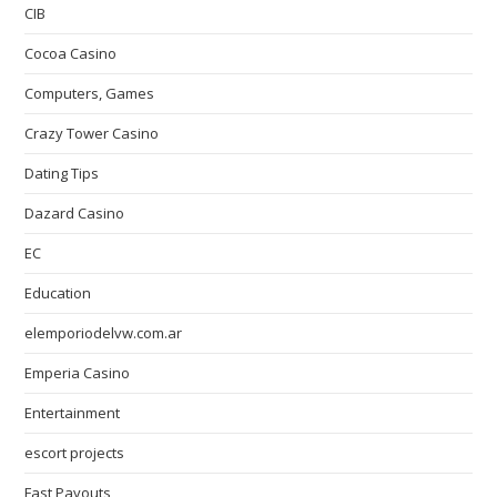
CIB
Cocoa Casino
Computers, Games
Crazy Tower Сasino
Dating Tips
Dazard Casino
EC
Education
elemporiodelvw.com.ar
Emperia Casino
Entertainment
escort projects
Fast Payouts