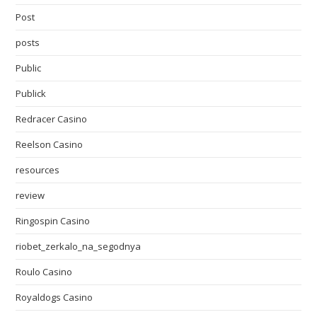
Post
posts
Public
Publick
Redracer Casino
Reelson Casino
resources
review
Ringospin Casino
riobet_zerkalo_na_segodnya
Roulo Casino
Royaldogs Casino