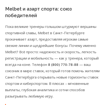
Melbet и азарт спорта: союз
победителей
Пока великие тренеры голышом штурмуют вершины
спортивной славы, Melbet в Санкт-Петербурге
прокачивает азарт, предоставляя игрокам самые
свежие линии и щедрейшие бонусы. Почему именно
Melbet? Всё просто: надежность и скорость, легкость
регистрации и мобильность — как у тренера, который
всегда на коне. Телефон
8 (800) 770-78-88
— ваш
союзник в мире ставок, который готов помочь жителям
Санкт-Петербурга открывать новые горизонты ставок
спортом и киберспортом. В плюсах – мгновенные
выплаты, глубокая аналитика и сотни способов
разыгрывать любимую игру.