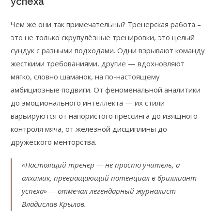
успеха
Чем же они так примечательны? Тренерская работа –
это не только скрупулёзные тренировки, это целый
сундук с разными подходами. Одни взрывают команду
жесткими требованиями, другие — вдохновляют
мягко, словно шаманок, на по-настоящему
амбициозные подвиги. От феноменальной аналитики
до эмоционального интеллекта — их стили
варьируются от напористого прессинга до изящного
контроля мяча, от железной дисциплины до
дружеского менторства.
«Настоящий тренер — не просто учитель, а
алхимик, превращающий потенциал в бриллиант
успеха» — отмечал легендарный журналист
Владислав Крылов.