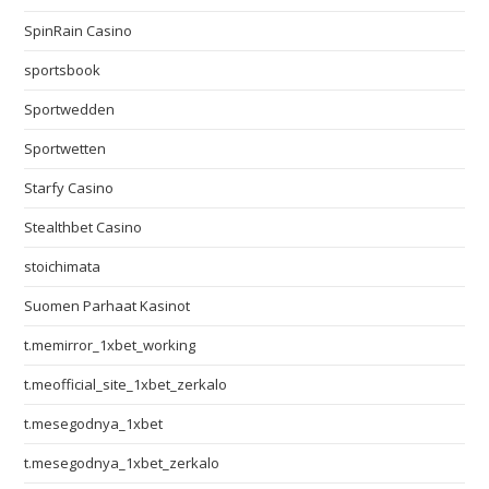
SpinRain Casino
sportsbook
Sportwedden
Sportwetten
Starfy Casino
Stealthbet Casino
stoichimata
Suomen Parhaat Kasinot
t.memirror_1xbet_working
t.meofficial_site_1xbet_zerkalo
t.mesegodnya_1xbet
t.mesegodnya_1xbet_zerkalo