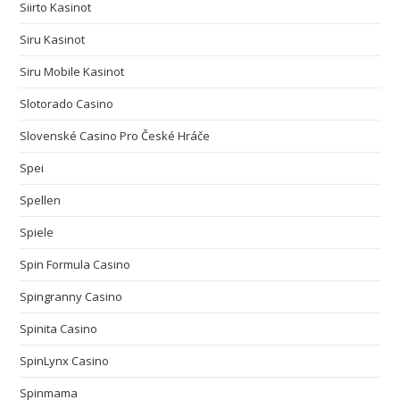
Siirto Kasinot
Siru Kasinot
Siru Mobile Kasinot
Slotorado Casino
Slovenské Casino Pro České Hráče
Spei
Spellen
Spiele
Spin Formula Casino
Spingranny Casino
Spinita Casino
SpinLynx Casino
Spinmama