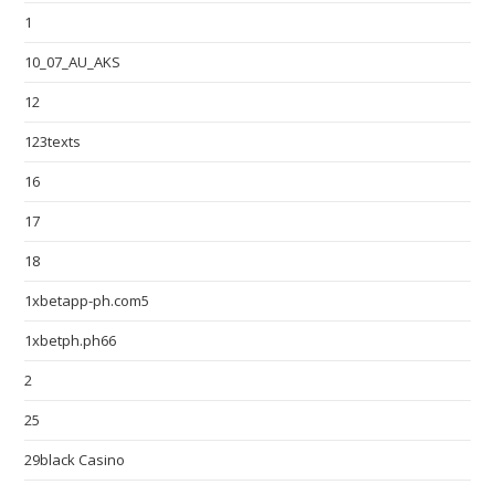
1
10_07_AU_AKS
12
123texts
16
17
18
1xbetapp-ph.com5
1xbetph.ph66
2
25
29black Casino