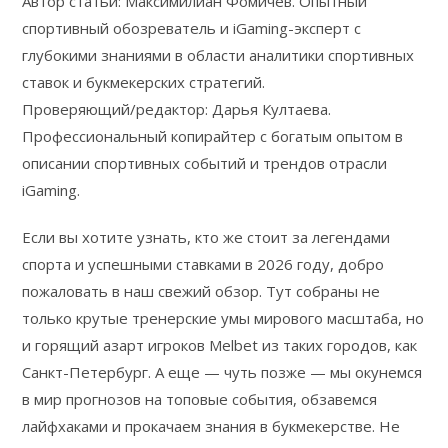
Автор статьи:
Максимилиан Фомичев
. Опытный
спортивный обозреватель и iGaming-эксперт с
глубокими знаниями в области аналитики спортивных
ставок и букмекерских стратегий.
Проверяющий/редактор:
Дарья Култаева
.
Профессиональный копирайтер с богатым опытом в
описании спортивных событий и трендов отрасли
iGaming.
Если вы хотите узнать, кто же стоит за легендами
спорта и успешными ставками в 2026 году, добро
пожаловать в наш свежий обзор. Тут собраны не
только крутые тренерские умы мирового масштаба, но
и горящий азарт игроков Melbet из таких городов, как
Санкт-Петербург. А еще — чуть позже — мы окунемся
в мир прогнозов на топовые события, обзавемся
лайфхаками и прокачаем знания в букмекерстве. Не