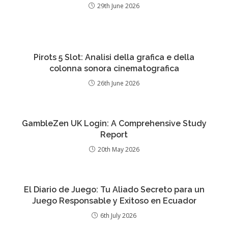
29th June 2026
Pirots 5 Slot: Analisi della grafica e della
colonna sonora cinematografica
26th June 2026
GambleZen UK Login: A Comprehensive Study
Report
20th May 2026
El Diario de Juego: Tu Aliado Secreto para un
Juego Responsable y Exitoso en Ecuador
6th July 2026