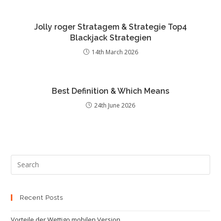
Jolly roger Stratagem & Strategie Top4
Blackjack Strategien
14th March 2026
Best Definition & Which Means
24th June 2026
Recent Posts
Vorteile der Wettigo mobilen Version