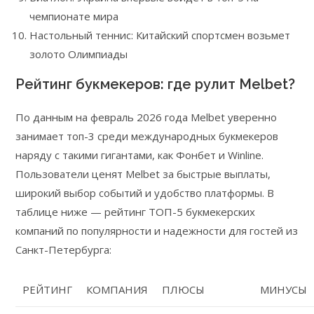
чемпионате мира
Настольный теннис: Китайский спортсмен возьмет
золото Олимпиады
Рейтинг букмекеров: где рулит Melbet?
По данным на февраль 2026 года Melbet уверенно
занимает топ-3 среди международных букмекеров
наряду с такими гигантами, как Фонбет и Winline.
Пользователи ценят Melbet за быстрые выплаты,
широкий выбор событий и удобство платформы. В
таблице ниже — рейтинг ТОП-5 букмекерских
компаний по популярности и надежности для гостей из
Санкт-Петербурга:
РЕЙТИНГ
КОМПАНИЯ
ПЛЮСЫ
МИНУСЫ