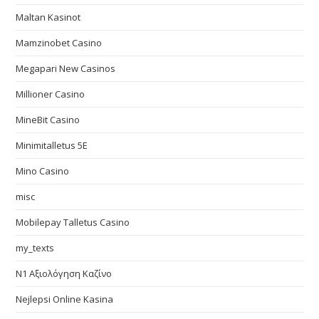
Maltan Kasinot
Mamzinobet Casino
Megapari New Casinos
Millioner Casino
MineBit Casino
Minimitalletus 5E
Mino Casino
misc
Mobilepay Talletus Casino
my_texts
N1 Αξιολόγηση Καζίνο
Nejlepsi Online Kasina