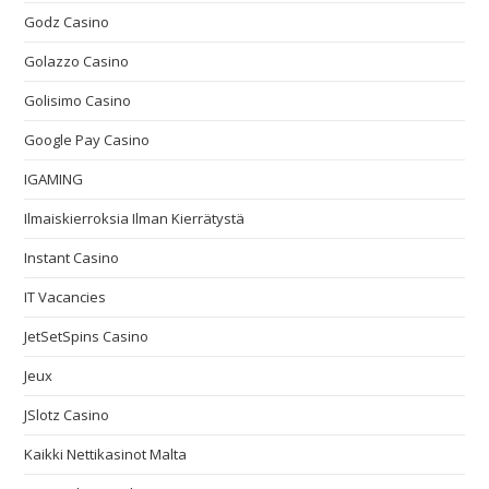
Godz Casino
Golazzo Casino
Golisimo Casino
Google Pay Casino
IGAMING
Ilmaiskierroksia Ilman Kierrätystä
Instant Casino
IT Vacancies
JetSetSpins Casino
Jeux
JSlotz Casino
Kaikki Nettikasinot Malta