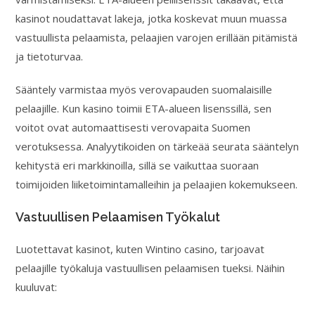
kasinot noudattavat lakeja, jotka koskevat muun muassa
vastuullista pelaamista, pelaajien varojen erillään pitämistä
ja tietoturvaa.
Sääntely varmistaa myös verovapauden suomalaisille
pelaajille. Kun kasino toimii ETA-alueen lisenssillä, sen
voitot ovat automaattisesti verovapaita Suomen
verotuksessa. Analyytikoiden on tärkeää seurata sääntelyn
kehitystä eri markkinoilla, sillä se vaikuttaa suoraan
toimijoiden liiketoimintamalleihin ja pelaajien kokemukseen.
Vastuullisen Pelaamisen Työkalut
Luotettavat kasinot, kuten Wintino casino, tarjoavat
pelaajille työkaluja vastuullisen pelaamisen tueksi. Näihin
kuuluvat: