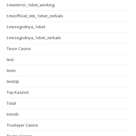
t.memirror_1xbet_working
t.meofficial_site_1xbet_zerkalo
t.mesegodnya_1xbet
t.mesegodnya_1xbet_zerkalo
Tesor Casino
test
texts
textslp
Top Kasinot
Total
trends
Truelayer Casino