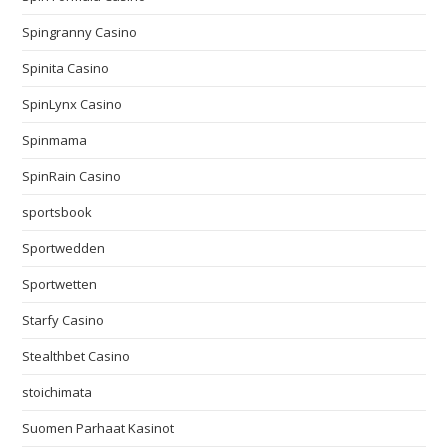
Spingranny Casino
Spinita Casino
SpinLynx Casino
Spinmama
SpinRain Casino
sportsbook
Sportwedden
Sportwetten
Starfy Casino
Stealthbet Casino
stoichimata
Suomen Parhaat Kasinot