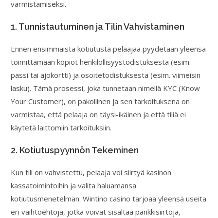
varmistamiseksi.
1. Tunnistautuminen ja Tilin Vahvistaminen
Ennen ensimmäistä kotiutusta pelaajaa pyydetään yleensä
toimittamaan kopiot henkilöllisyystodistuksesta (esim.
passi tai ajokortti) ja osoitetodistuksesta (esim. viimeisin
lasku). Tämä prosessi, joka tunnetaan nimellä KYC (Know
Your Customer), on pakollinen ja sen tarkoituksena on
varmistaa, että pelaaja on täysi-ikäinen ja että tiliä ei
käytetä laittomiin tarkoituksiin.
2. Kotiutuspyynnön Tekeminen
Kun tili on vahvistettu, pelaaja voi siirtyä kasinon
kassatoimintoihin ja valita haluamansa
kotiutusmenetelmän. Wintino casino tarjoaa yleensä useita
eri vaihtoehtoja, jotka voivat sisältää pankkisiirtoja,