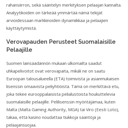
rahansiirron, sekä sääntelyn merkityksen pelaajan kannalta.
Analyytikoiden on tärkeää ymmärtää nämä tekijät
arvioidessaan markkinoiden dynamiikkaa ja pelaajien
käyttäytymistä.
Verovapauden Perusteet Suomalaisille
Pelaajille
Suomen lainsäädännön mukaan ulkomailta saadut
uhkapelivoitot ovat verovapaita, mikäli ne on saatu
Euroopan talousalueella (ETA) toimivista ja asianmukaisen
lisenssin omaavista peliyhtiöistä. Tämä on merkittävä etu,
joka tekee eurooppalaisista pelialustoista houkuttelevia
suomalaisille pelaajille. Pelilisenssin myöntäjämaa, kuten
Malta (Malta Gaming Authority, MGA) tai Viro (Eesti Loto),
takaa, että kasino noudattaa tiukkoja sääntöjä ja
pelaajansuojaa.