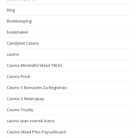
blog
Bookkeeping
bookmaker
Candybet Casino
casino
Casino Minimální Vklad 100 Kč
Casino Privé
Casino S Bonusem Za Registraci
Casino S Neterapay
Casino Trustly
casino utan svensk licens
Casino Vklad Přes Paysafecard