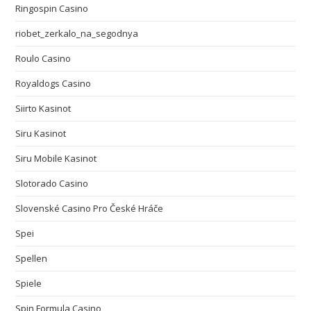
Ringospin Casino
riobet_zerkalo_na_segodnya
Roulo Casino
Royaldogs Casino
Siirto Kasinot
Siru Kasinot
Siru Mobile Kasinot
Slotorado Casino
Slovenské Casino Pro České Hráče
Spei
Spellen
Spiele
Spin Formula Casino