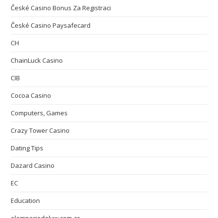
České Casino Bonus Za Registraci
České Casino Paysafecard
CH
ChainLuck Casino
CIB
Cocoa Casino
Computers, Games
Crazy Tower Сasino
Dating Tips
Dazard Casino
EC
Education