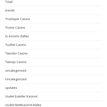
Total
trends
Truelayer Casino
Trumo Casino
ts escorts dallas
TuzBet Casino
Twindor Casino
Twinqo Casino
uncategorised
Uncategorized
updates
Uudet Euteller Kasinot
Uudet Nettikasinot Malta