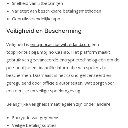
Snelheid van uitbetalingen
Variëteit aan beschikbare betalingsmethoden
Gebruiksvriendelijke app
Veiligheid en Bescherming
Veiligheid is
emojinocasinoswitzerland.com
een
topprioriteit bij
Emojino Casino
. Het platform maakt
gebruik van geavanceerde encryptietechnologieën om de
persoonlijke en financiële informatie van spelers te
beschermen. Daarnaast is het casino gelicenseerd en
gereguleerd door officiële autoriteiten, wat zorgt voor
een eerlijke en veilige speelomgeving.
Belangrijke veiligheidsmaatregelen zijn onder andere:
Encryptie van gegevens
Veilige betalingsopties