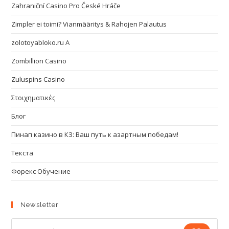
Zahraniční Casino Pro České Hráče
Zimpler ei toimi? Vianmääritys & Rahojen Palautus
zolotoyabloko.ru A
Zombillion Casino
Zuluspins Casino
Στοιχηματικές
Блог
Пинап казино в КЗ: Ваш путь к азартным победам!
Текста
Форекс Обучение
Newsletter