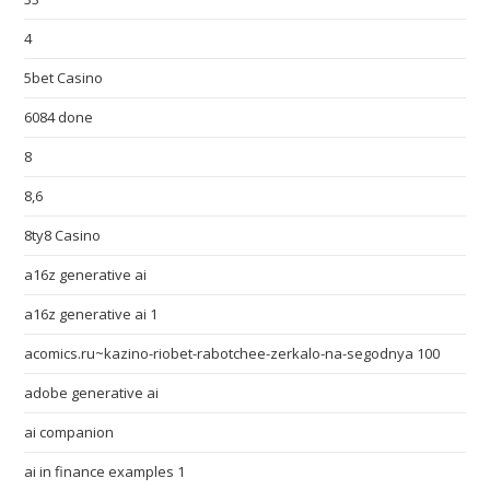
4
5bet Casino
6084 done
8
8,6
8ty8 Casino
a16z generative ai
a16z generative ai 1
acomics.ru~kazino-riobet-rabotchee-zerkalo-na-segodnya 100
adobe generative ai
ai companion
ai in finance examples 1