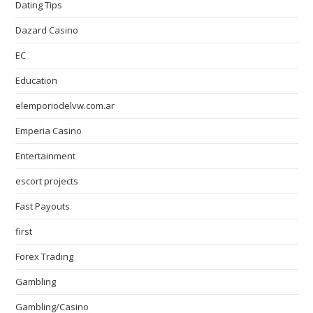
Dating Tips
Dazard Casino
EC
Education
elemporiodelvw.com.ar
Emperia Casino
Entertainment
escort projects
Fast Payouts
first
Forex Trading
Gambling
Gambling/Casino