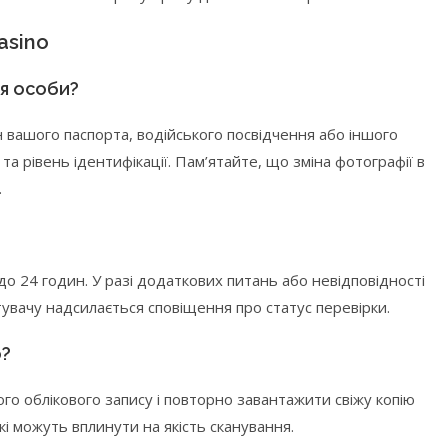
asino
ня особи?
 вашого паспорта, водійського посвідчення або іншого
а рівень ідентифікації. Пам’ятайте, що зміна фотографії в
.
 до 24 годин. У разі додаткових питань або невідповідності
увачу надсилається сповіщення про статус перевірки.
о?
вого облікового запису і повторно завантажити свіжу копію
і можуть вплинути на якість сканування.