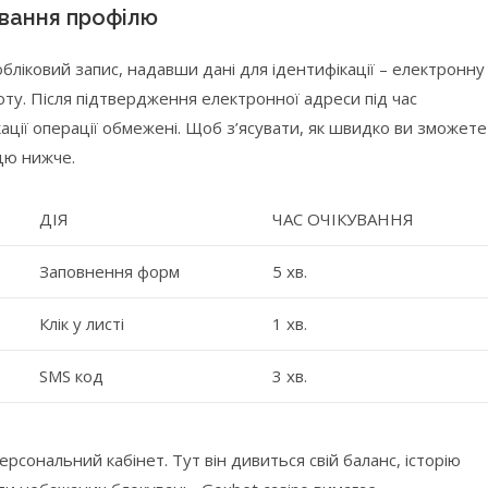
ування профілю
обліковий запис, надавши дані для ідентифікації – електронну
ту. Після підтвердження електронної адреси під час
ікації операції обмежені. Щоб з’ясувати, як швидко ви зможете
цю нижче.
ДІЯ
ЧАС ОЧІКУВАННЯ
Заповнення форм
5 хв.
Клік у листі
1 хв.
SMS код
3 хв.
рсональний кабінет. Тут він дивиться свій баланс, історію