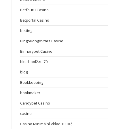
Betfouru Casino
Betportal Casino
betting
BingoBongoStars Casino
Binnarybet Casino
bkschool2.ru 70
blog
Bookkeeping
bookmaker
Candybet Casino
casino
Casino Minimální Vklad 100 Kč