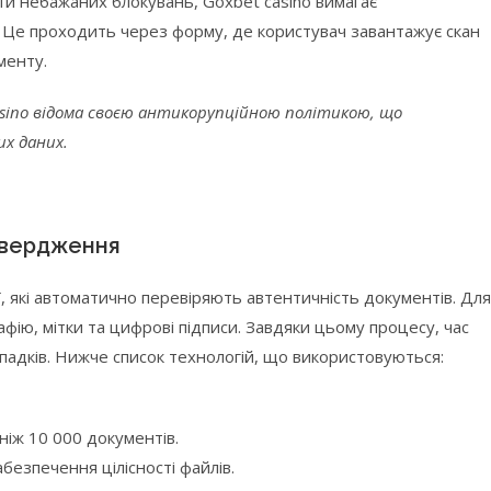
ти небажаних блокувань, Goxbet casino вимагає
 Це проходить через форму, де користувач завантажує скан
менту.
asino відома своєю антикорупційною політикою, що
х даних.
твердження
, які автоматично перевіряють автентичність документів. Для
фію, мітки та цифрові підписи. Завдяки цьому процесу, час
падків. Нижче список технологій, що використовуються:
ніж 10 000 документів.
безпечення цілісності файлів.