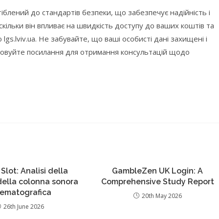
стіблений до стандартів безпеки, що забезпечує надійність і
скільки він впливає на швидкість доступу до ваших коштів та
s.lviv.ua. Не забувайте, що ваші особисті дані захищені і
стовуйте посилання для отримання консультацій щодо
 Slot: Analisi della
GambleZen UK Login: A
 della colonna sonora
Comprehensive Study Report
nematografica
20th May 2026
26th June 2026