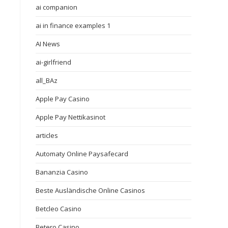
ai companion
ai in finance examples 1
AI News
ai-girlfriend
all_BAz
Apple Pay Casino
Apple Pay Nettikasinot
articles
Automaty Online Paysafecard
Bananzia Casino
Beste Ausländische Online Casinos
Betcleo Casino
Betero Casino