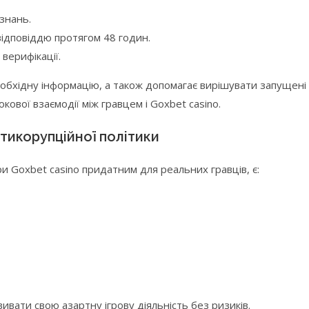
знань.
відповіддю протягом 48 годин.
верифікації.
обхідну інформацію, а також допомагає вирішувати запущені
ової взаємодії між гравцем і Goxbet casino.
нтикорупційної політики
ри Goxbet casino придатним для реальних гравців, є:
ивати свою азартну ігрову діяльність без ризиків.