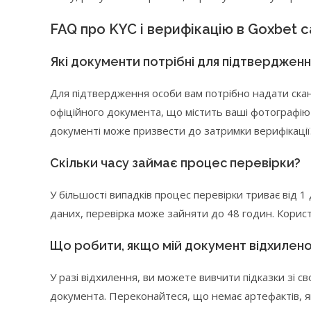
FAQ про KYC і верифікацію в Goxbet c
Які документи потрібні для підтверджен
Для підтвердження особи вам потрібно надати скан
офіційного документа, що містить ваші фотографію т
документі може призвести до затримки верифікації
Скільки часу займає процес перевірки?
У більшості випадків процес перевірки триває від 1
даних, перевірка може зайняти до 48 годин. Корист
Що робити, якщо мій документ відхилен
У разі відхилення, ви можете вивчити підказки зі с
документа. Переконайтеся, що немає артефактів, як