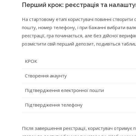
Перший крок: реєстрація та налашт
На стартовому етапі користувачі повинні створити 
пошту, номер телефону, і при бажанні вибрати валю
реєстрації, гра починається, але без дійсної вериф
розмістити свій перший депозит, подивіться табли
КРОК
Створення акаунту
Підтвердження електронної пошти
Підтвердження телефону
Після завершення реєстрації, користувач отримує пе