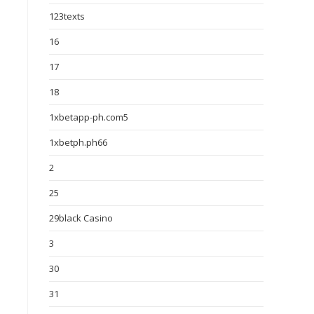
123texts
16
17
18
1xbetapp-ph.com5
1xbetph.ph66
2
25
29black Casino
3
30
31