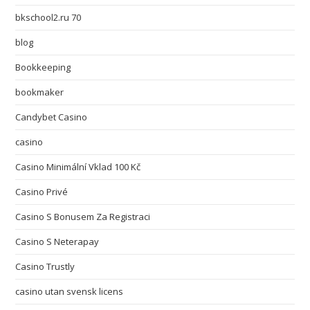
bkschool2.ru 70
blog
Bookkeeping
bookmaker
Candybet Casino
casino
Casino Minimální Vklad 100 Kč
Casino Privé
Casino S Bonusem Za Registraci
Casino S Neterapay
Casino Trustly
casino utan svensk licens