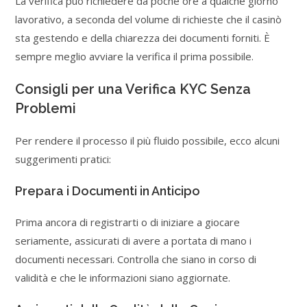
La verifica può richiedere da poche ore a qualche giorno
lavorativo, a seconda del volume di richieste che il casinò
sta gestendo e della chiarezza dei documenti forniti. È
sempre meglio avviare la verifica il prima possibile.
Consigli per una Verifica KYC Senza
Problemi
Per rendere il processo il più fluido possibile, ecco alcuni
suggerimenti pratici:
Prepara i Documenti in Anticipo
Prima ancora di registrarti o di iniziare a giocare
seriamente, assicurati di avere a portata di mano i
documenti necessari. Controlla che siano in corso di
validità e che le informazioni siano aggiornate.