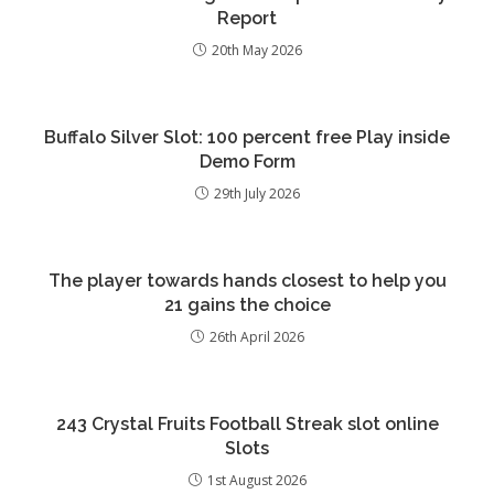
Report
20th May 2026
Buffalo Silver Slot: 100 percent free Play inside
Demo Form
29th July 2026
The player towards hands closest to help you
21 gains the choice
26th April 2026
243 Crystal Fruits Football Streak slot online
Slots
1st August 2026