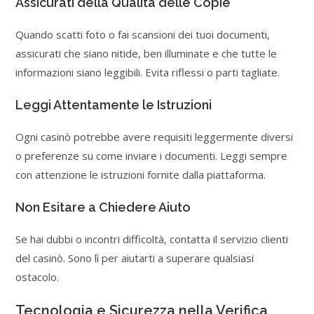
Assicurati della Qualità delle Copie
Quando scatti foto o fai scansioni dei tuoi documenti,
assicurati che siano nitide, ben illuminate e che tutte le
informazioni siano leggibili. Evita riflessi o parti tagliate.
Leggi Attentamente le Istruzioni
Ogni casinò potrebbe avere requisiti leggermente diversi
o preferenze su come inviare i documenti. Leggi sempre
con attenzione le istruzioni fornite dalla piattaforma.
Non Esitare a Chiedere Aiuto
Se hai dubbi o incontri difficoltà, contatta il servizio clienti
del casinò. Sono lì per aiutarti a superare qualsiasi
ostacolo.
Tecnologia e Sicurezza nella Verifica