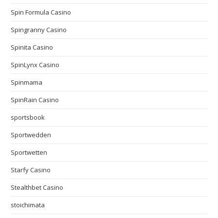
Spin Formula Casino
Spingranny Casino
Spinita Casino
SpinLynx Casino
Spinmama
SpinRain Casino
sportsbook
Sportwedden
Sportwetten
Starfy Casino
Stealthbet Casino
stoichimata