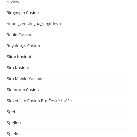
review
Ringospin Casino
riobet_zerkalo_na_segodnya
Roulo Casino
Royaldogs Casino
Siirto Kasinot
Siru Kasinot
Siru Mobile Kasinot
Slotorado Casino
Slovenské Casino Pro České Hráče
Spei
Spellen
Spiele