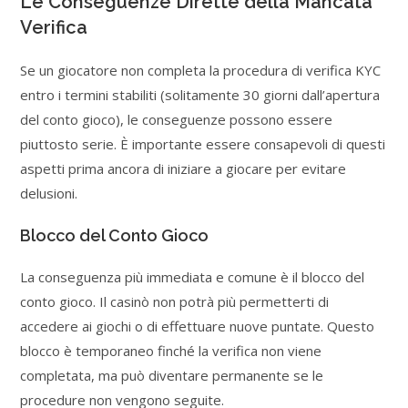
Le Conseguenze Dirette della Mancata
Verifica
Se un giocatore non completa la procedura di verifica KYC
entro i termini stabiliti (solitamente 30 giorni dall’apertura
del conto gioco), le conseguenze possono essere
piuttosto serie. È importante essere consapevoli di questi
aspetti prima ancora di iniziare a giocare per evitare
delusioni.
Blocco del Conto Gioco
La conseguenza più immediata e comune è il blocco del
conto gioco. Il casinò non potrà più permetterti di
accedere ai giochi o di effettuare nuove puntate. Questo
blocco è temporaneo finché la verifica non viene
completata, ma può diventare permanente se le
procedure non vengono seguite.