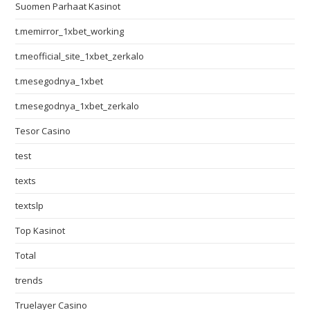
Suomen Parhaat Kasinot
t.memirror_1xbet_working
t.meofficial_site_1xbet_zerkalo
t.mesegodnya_1xbet
t.mesegodnya_1xbet_zerkalo
Tesor Casino
test
texts
textslp
Top Kasinot
Total
trends
Truelayer Casino