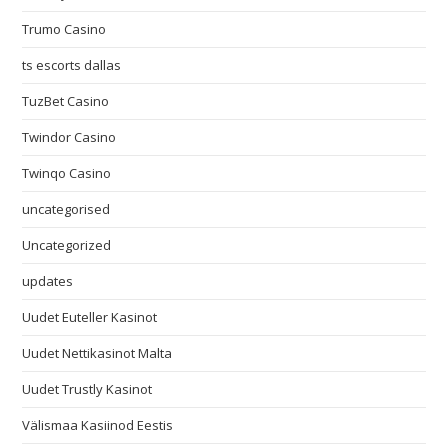
Trumo Casino
ts escorts dallas
TuzBet Casino
Twindor Casino
Twinqo Casino
uncategorised
Uncategorized
updates
Uudet Euteller Kasinot
Uudet Nettikasinot Malta
Uudet Trustly Kasinot
Välismaa Kasiinod Eestis