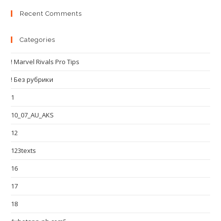
Recent Comments
Categories
! Marvel Rivals Pro Tips
! Без рубрики
1
10_07_AU_AKS
12
123texts
16
17
18