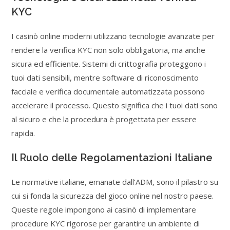
KYC
I casinò online moderni utilizzano tecnologie avanzate per
rendere la verifica KYC non solo obbligatoria, ma anche
sicura ed efficiente. Sistemi di crittografia proteggono i
tuoi dati sensibili, mentre software di riconoscimento
facciale e verifica documentale automatizzata possono
accelerare il processo. Questo significa che i tuoi dati sono
al sicuro e che la procedura è progettata per essere
rapida.
Il Ruolo delle Regolamentazioni Italiane
Le normative italiane, emanate dall’ADM, sono il pilastro su
cui si fonda la sicurezza del gioco online nel nostro paese.
Queste regole impongono ai casinò di implementare
procedure KYC rigorose per garantire un ambiente di