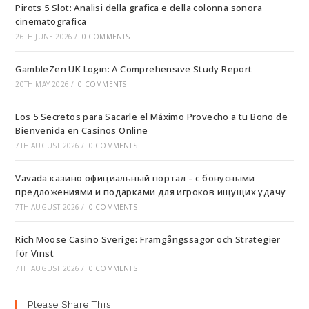
Pirots 5 Slot: Analisi della grafica e della colonna sonora
cinematografica
26TH JUNE 2026
/
0 COMMENTS
GambleZen UK Login: A Comprehensive Study Report
20TH MAY 2026
/
0 COMMENTS
Los 5 Secretos para Sacarle el Máximo Provecho a tu Bono de
Bienvenida en Casinos Online
7TH AUGUST 2026
/
0 COMMENTS
Vavada казино официальный портал – с бонусными
предложениями и подарками для игроков ищущих удачу
7TH AUGUST 2026
/
0 COMMENTS
Rich Moose Casino Sverige: Framgångssagor och Strategier
för Vinst
7TH AUGUST 2026
/
0 COMMENTS
Please Share This