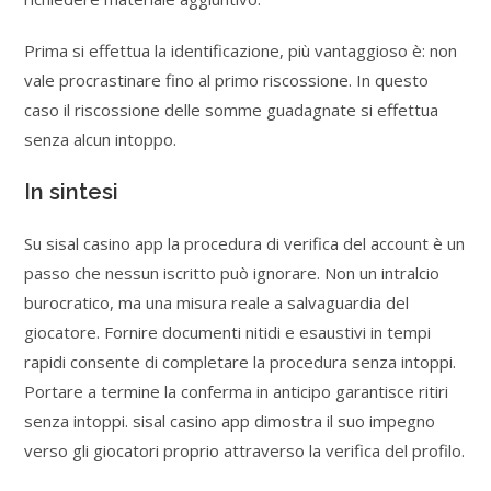
Prima si effettua la identificazione, più vantaggioso è: non
vale procrastinare fino al primo riscossione. In questo
caso il riscossione delle somme guadagnate si effettua
senza alcun intoppo.
In sintesi
Su sisal casino app la procedura di verifica del account è un
passo che nessun iscritto può ignorare. Non un intralcio
burocratico, ma una misura reale a salvaguardia del
giocatore. Fornire documenti nitidi e esaustivi in tempi
rapidi consente di completare la procedura senza intoppi.
Portare a termine la conferma in anticipo garantisce ritiri
senza intoppi. sisal casino app dimostra il suo impegno
verso gli giocatori proprio attraverso la verifica del profilo.