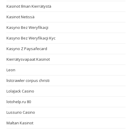
Kasinot Ilman Kierrätystä
Kasinot Netissä
Kasyno Bez Weryfikacji
Kasyno Bez Weryfikacji Kyc
Kasyno Z Paysafecard
Kierrätysvapaat Kasinot
Leon
listcrawler corpus christi
LolaJack Casino
lotohelp.ru 80
Lussurio Casino
Maltan Kasinot