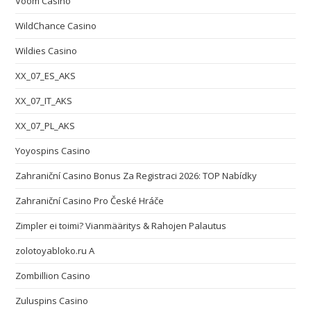
Voom Casino
WildChance Casino
Wildies Casino
XX_07_ES_AKS
XX_07_IT_AKS
XX_07_PL_AKS
Yoyospins Casino
Zahraniční Casino Bonus Za Registraci 2026: TOP Nabídky
Zahraniční Casino Pro České Hráče
Zimpler ei toimi? Vianmääritys & Rahojen Palautus
zolotoyabloko.ru A
Zombillion Casino
Zuluspins Casino