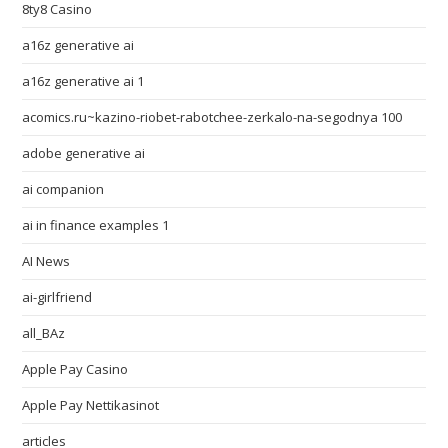
8ty8 Casino
a16z generative ai
a16z generative ai 1
acomics.ru~kazino-riobet-rabotchee-zerkalo-na-segodnya 100
adobe generative ai
ai companion
ai in finance examples 1
AI News
ai-girlfriend
all_BAz
Apple Pay Casino
Apple Pay Nettikasinot
articles