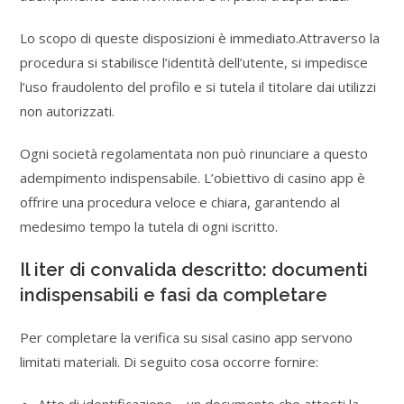
Lo scopo di queste disposizioni è immediato.Attraverso la
procedura si stabilisce l’identità dell’utente, si impedisce
l’uso fraudolento del profilo e si tutela il titolare dai utilizzi
non autorizzati.
Ogni società regolamentata non può rinunciare a questo
adempimento indispensabile. L’obiettivo di casino app è
offrire una procedura veloce e chiara, garantendo al
medesimo tempo la tutela di ogni iscritto.
Il iter di convalida descritto: documenti
indispensabili e fasi da completare
Per completare la verifica su sisal casino app servono
limitati materiali. Di seguito cosa occorre fornire: