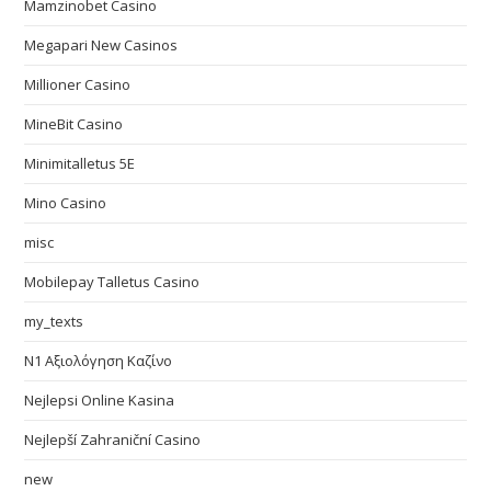
Mamzinobet Casino
Megapari New Casinos
Millioner Casino
MineBit Casino
Minimitalletus 5E
Mino Casino
misc
Mobilepay Talletus Casino
my_texts
N1 Αξιολόγηση Καζίνο
Nejlepsi Online Kasina
Nejlepší Zahraniční Casino
new