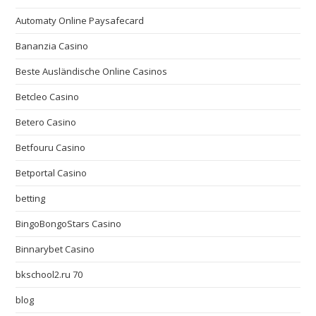
Automaty Online Paysafecard
Bananzia Casino
Beste Ausländische Online Casinos
Betcleo Casino
Betero Casino
Betfouru Casino
Betportal Casino
betting
BingoBongoStars Casino
Binnarybet Casino
bkschool2.ru 70
blog