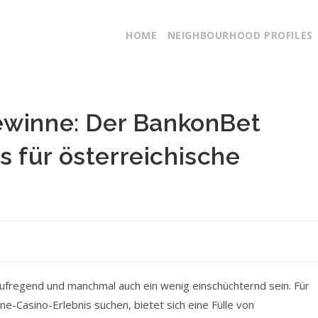
HOME
NEIGHBOURHOOD PROFILES
ewinne: Der BankonBet
 für österreichische
 aufregend und manchmal auch ein wenig einschüchternd sein. Für
ine-Casino-Erlebnis suchen, bietet sich eine Fülle von