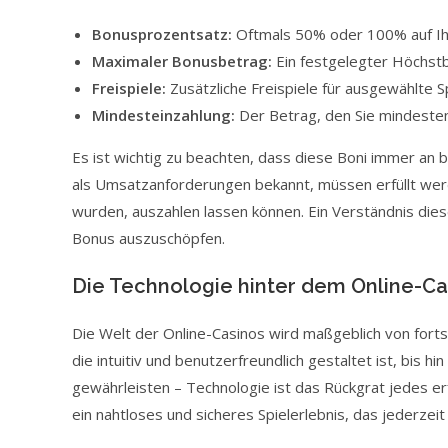
Bonusprozentsatz:
Oftmals 50% oder 100% auf Ihr
Maximaler Bonusbetrag:
Ein festgelegter Höchstb
Freispiele:
Zusätzliche Freispiele für ausgewählte 
Mindesteinzahlung:
Der Betrag, den Sie mindesten
Es ist wichtig zu beachten, dass diese Boni immer an
als Umsatzanforderungen bekannt, müssen erfüllt wer
wurden, auszahlen lassen können. Ein Verständnis dies
Bonus auszuschöpfen.
Die Technologie hinter dem Online-Ca
Die Welt der Online-Casinos wird maßgeblich von forts
die intuitiv und benutzerfreundlich gestaltet ist, bis h
gewährleisten – Technologie ist das Rückgrat jedes erf
ein nahtloses und sicheres Spielerlebnis, das jederzeit 