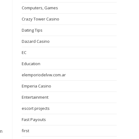
Computers, Games
Crazy Tower Сasino
Dating Tips
Dazard Casino
EC
Education
elemporiodelvw.com.ar
Emperia Casino
Entertainment
escort projects
Fast Payouts
en
first