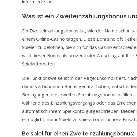
informiert sind.
Was ist ein Zweiteinzahlungsbonus und
Ein Zweiteinzahlungsbonus ist, wie der Name schon sagt
einem Online-Casino tätigen. Diese Boni sind oft Teil
Spieler zu belohnen, die sich für das Casino entscheide
wird dieser Bonus als prozentualer Aufschlag auf Ihre 
Spielautomaten.
Die Funktionsweise ist in der Regel unkompliziert. Na
damit verbundenen Bonus genutzt haben, entscheiden S
Bedingungen des zweiten Einzahlungsbonus erfüllen –
während des Einzahlungsvorgangs oder das Erreichen
automatisch Ihrem Spielkonto gutgeschrieben. Dieser 
ermöglicht, mehr Spiele zu spielen oder höhere Einsätz
Beispiel für einen Zweiteinzahlungsbonus: