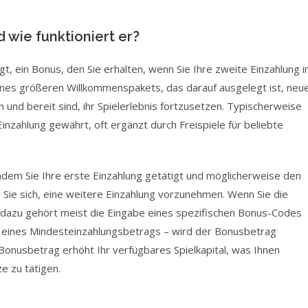
 wie funktioniert er?
, ein Bonus, den Sie erhalten, wenn Sie Ihre zweite Einzahlung i
 eines größeren Willkommenspakets, das darauf ausgelegt ist, neu
n und bereit sind, ihr Spielerlebnis fortzusetzen. Typischerweise
Einzahlung gewährt, oft ergänzt durch Freispiele für beliebte
chdem Sie Ihre erste Einzahlung getätigt und möglicherweise den
ie sich, eine weitere Einzahlung vorzunehmen. Wenn Sie die
 dazu gehört meist die Eingabe eines spezifischen Bonus-Codes
 eines Mindesteinzahlungsbetrags – wird der Bonusbetrag
Bonusbetrag erhöht Ihr verfügbares Spielkapital, was Ihnen
e zu tätigen.