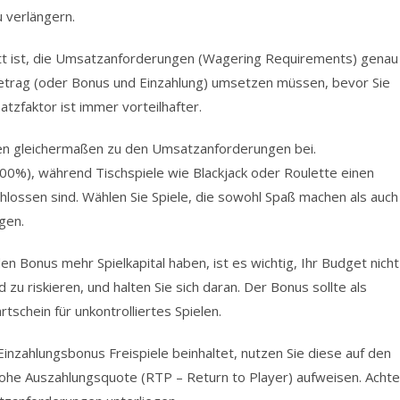
 verlängern.
itt ist, die Umsatzanforderungen (Wagering Requirements) genau
betrag (oder Bonus und Einzahlung) umsetzen müssen, bevor Sie
tzfaktor ist immer vorteilhafter.
agen gleichermaßen zu den Umsatzanforderungen bei.
100%), während Tischspiele wie Blackjack oder Roulette einen
lossen sind. Wählen Sie Spiele, die sowohl Spaß machen als auch
gen.
n Bonus mehr Spielkapital haben, ist es wichtig, Ihr Budget nicht
d zu riskieren, und halten Sie sich daran. Der Bonus sollte als
rtschein für unkontrolliertes Spielen.
inzahlungsbonus Freispiele beinhaltet, nutzen Sie diese auf den
hohe Auszahlungsquote (RTP – Return to Player) aufweisen. Acht