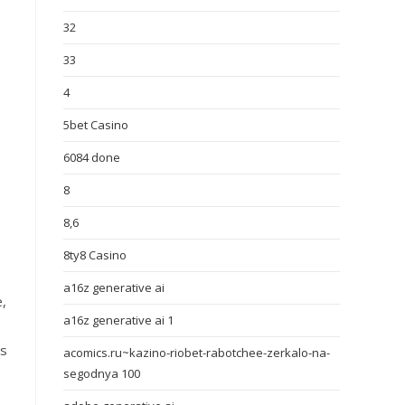
32
33
4
5bet Casino
6084 done
8
8,6
8ty8 Casino
a16z generative ai
,
a16z generative ai 1
es
acomics.ru~kazino-riobet-rabotchee-zerkalo-na-
segodnya 100