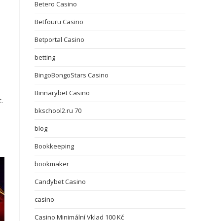
Betero Casino
Betfouru Casino
Betportal Casino
betting
BingoBongoStars Casino
Binnarybet Casino
.
bkschool2.ru 70
blog
Bookkeeping
bookmaker
Candybet Casino
casino
Casino Minimální Vklad 100 Kč