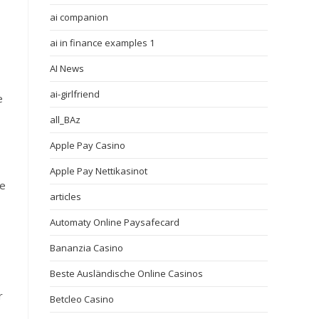
ai companion
ai in finance examples 1
AI News
ai-girlfriend
e
all_BAz
Apple Pay Casino
Apple Pay Nettikasinot
ie
articles
Automaty Online Paysafecard
Bananzia Casino
Beste Ausländische Online Casinos
r
Betcleo Casino