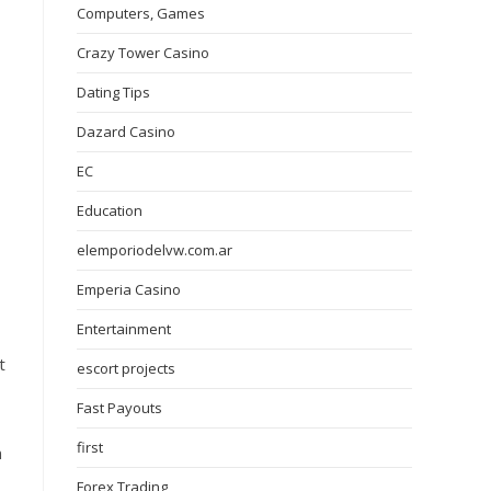
Computers, Games
Crazy Tower Сasino
Dating Tips
Dazard Casino
EC
Education
elemporiodelvw.com.ar
Emperia Casino
Entertainment
t
escort projects
Fast Payouts
first
n
Forex Trading