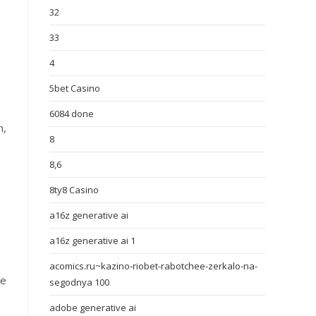
32
33
4
5bet Casino
6084 done
n,
8
8,6
d
8ty8 Casino
a16z generative ai
a16z generative ai 1
acomics.ru~kazino-riobet-rabotchee-zerkalo-na-
ke
segodnya 100
adobe generative ai