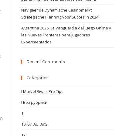
Navigeer de Dynamische Casinomarkt:
m
Strategische Planning voor Succes in 2024
Argentina 2026: La Vanguardia del Juego Online y
las Nuevas Fronteras para Jugadores
Experimentados
d
Recent Comments
e
Categories
! Marvel Rivals Pro Tips
! Без рубрики
1
en
10_07_AU_AKS
12