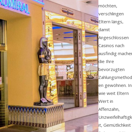
möchten,
verschlingen
Eltern längs,
damit
Angeschlossen
Casinos nach
ausfindig mache
die Ihre
bevorzugten
Zahlungsmetho
en gewöhnen. In
wie weit Eltern
Wert in
Affenzahn,
Unzweifelhaftig
it, Gemütlichkeit