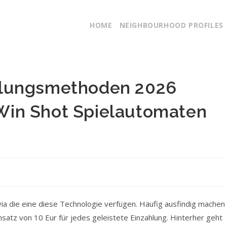
HOME
NEIGHBOURHOOD PROFILES
hlungsmethoden 2026
in Shot Spielautomaten
via die eine diese Technologie verfügen. Häufig ausfindig machen
nsatz von 10 Eur für jedes geleistete Einzahlung. Hinterher geht