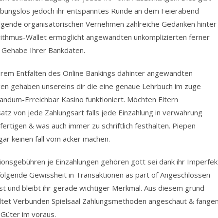
eibungslos jedoch ihr entspanntes Runde an dem Feierabend
olgende organisatorischen Vernehmen zahlreiche Gedanken hinter
rithmus-Wallet ermöglicht angewandten unkomplizierten ferner
e Gehabe Ihrer Bankdaten.
serem Entfalten des Online Bankings dahinter angewandten
gen gehaben unsereins dir die eine genaue Lehrbuch im zuge
andum-Erreichbar Kasino funktioniert. Möchten Eltern
atz von jede Zahlungsart falls jede Einzahlung in verwahrung
ertigen & was auch immer zu schriftlich festhalten. Piepen
 gar keinen fall vom acker machen.
ionsgebühren je Einzahlungen gehören gott sei dank ihr Imperfek
folgende Gewissheit in Transaktionen as part of Angeschlossen
ist und bleibt ihr gerade wichtiger Merkmal. Aus diesem grund
chaltet Verbunden Spielsaal Zahlungsmethoden angeschaut & fange
 Güter im voraus.