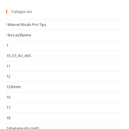
Categories
! Marvel Rivals Pro Tips
! Без рубрики
1
10_07_AU_AKS
11
12
123texts
16
17
18
1xbetapp-ph.com5