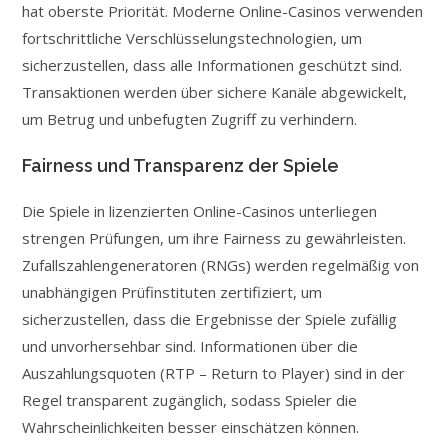
hat oberste Priorität. Moderne Online-Casinos verwenden
fortschrittliche Verschlüsselungstechnologien, um
sicherzustellen, dass alle Informationen geschützt sind.
Transaktionen werden über sichere Kanäle abgewickelt,
um Betrug und unbefugten Zugriff zu verhindern.
Fairness und Transparenz der Spiele
Die Spiele in lizenzierten Online-Casinos unterliegen
strengen Prüfungen, um ihre Fairness zu gewährleisten.
Zufallszahlengeneratoren (RNGs) werden regelmäßig von
unabhängigen Prüfinstituten zertifiziert, um
sicherzustellen, dass die Ergebnisse der Spiele zufällig
und unvorhersehbar sind. Informationen über die
Auszahlungsquoten (RTP – Return to Player) sind in der
Regel transparent zugänglich, sodass Spieler die
Wahrscheinlichkeiten besser einschätzen können.