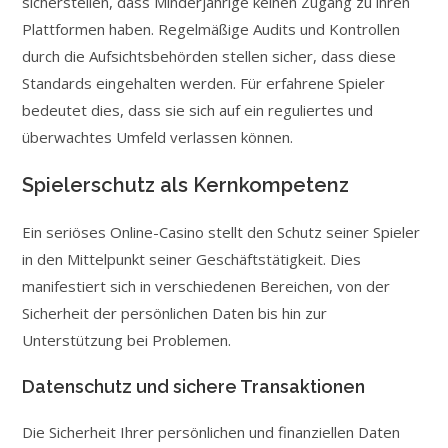
sicherstellen, dass Minderjährige keinen Zugang zu ihren
Plattformen haben. Regelmäßige Audits und Kontrollen
durch die Aufsichtsbehörden stellen sicher, dass diese
Standards eingehalten werden. Für erfahrene Spieler
bedeutet dies, dass sie sich auf ein reguliertes und
überwachtes Umfeld verlassen können.
Spielerschutz als Kernkompetenz
Ein seriöses Online-Casino stellt den Schutz seiner Spieler
in den Mittelpunkt seiner Geschäftstätigkeit. Dies
manifestiert sich in verschiedenen Bereichen, von der
Sicherheit der persönlichen Daten bis hin zur
Unterstützung bei Problemen.
Datenschutz und sichere Transaktionen
Die Sicherheit Ihrer persönlichen und finanziellen Daten