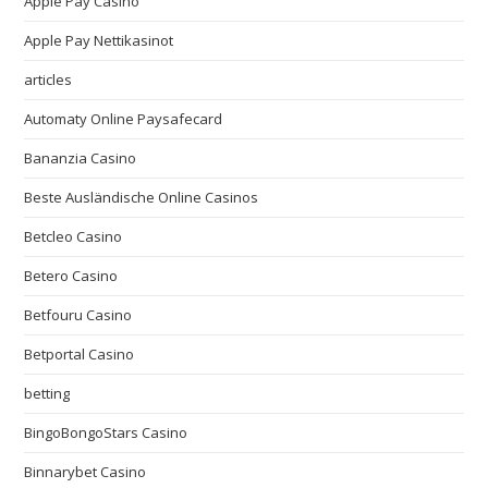
Apple Pay Casino
Apple Pay Nettikasinot
articles
Automaty Online Paysafecard
Bananzia Casino
Beste Ausländische Online Casinos
Betcleo Casino
Betero Casino
Betfouru Casino
Betportal Casino
betting
BingoBongoStars Casino
Binnarybet Casino