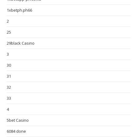
1xbetph.ph66
2
25
29black Casino
3
30
31
32
33
4
5bet Casino
6084 done