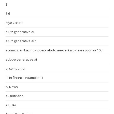
8
8,6
8ty8 Casino
a16z generative ai
a16z generative ai 1
acomics.ru~kazino-riobet-rabotchee-zerkalo-na-segodnya 100
adobe generative ai
ai companion
ai in finance examples 1
AI News
ai-girlfriend
all_BAz