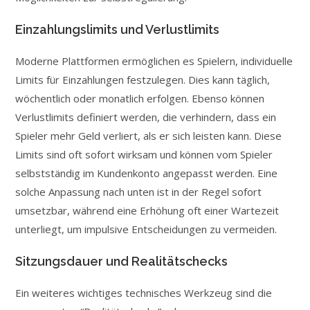
Einzahlungslimits und Verlustlimits
Moderne Plattformen ermöglichen es Spielern, individuelle
Limits für Einzahlungen festzulegen. Dies kann täglich,
wöchentlich oder monatlich erfolgen. Ebenso können
Verlustlimits definiert werden, die verhindern, dass ein
Spieler mehr Geld verliert, als er sich leisten kann. Diese
Limits sind oft sofort wirksam und können vom Spieler
selbstständig im Kundenkonto angepasst werden. Eine
solche Anpassung nach unten ist in der Regel sofort
umsetzbar, während eine Erhöhung oft einer Wartezeit
unterliegt, um impulsive Entscheidungen zu vermeiden.
Sitzungsdauer und Realitätschecks
Ein weiteres wichtiges technisches Werkzeug sind die