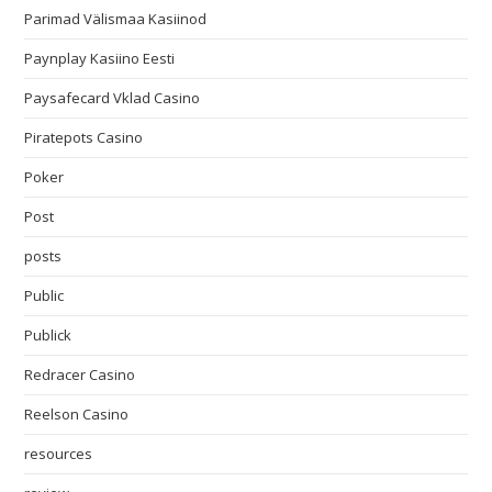
Parimad Välismaa Kasiinod
Paynplay Kasiino Eesti
Paysafecard Vklad Casino
Piratepots Casino
Poker
Post
posts
Public
Publick
Redracer Casino
Reelson Casino
resources