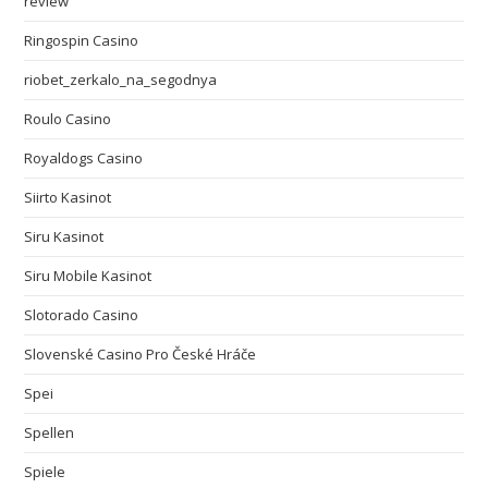
review
Ringospin Casino
riobet_zerkalo_na_segodnya
Roulo Casino
Royaldogs Casino
Siirto Kasinot
Siru Kasinot
Siru Mobile Kasinot
Slotorado Casino
Slovenské Casino Pro České Hráče
Spei
Spellen
Spiele